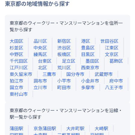
東京都
の地域情報から探す
東京都のウィークリー・マンスリーマンションを住所一
覧から探す
大田区
品川区
新宿区
港区
世田谷区
杉並区
中央区
渋谷区
豊島区
江東区
中野区
練馬区
板橋区
目黒区
文京区
千代田区
台東区
足立区
墨田区
葛飾区
江戸川区
北区
荒川区
西東京市
東久留米市
三鷹市
国分寺市
武蔵野市
狛江市
調布市
小平市
小金井市
府中市
国立市
立川市
町田市
多摩市
八王子市
東村山市
東京都のウィークリー・マンスリーマンションを沿線・
駅一覧から探す
蒲田
駅
京急蒲田
駅
大井町
駅
大崎
駅
田町
駅
大森
駅
三軒茶屋
駅
戸越
駅