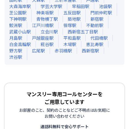
大森海岸
駅
学芸大学
駅
早稲田
駅
池袋
駅
芝公園
駅
神楽坂
駅
五反田
駅
門前仲町
駅
下神明
駅
青物横丁
駅
築地
駅
新宿
駅
鮫洲
駅
江戸川橋
駅
笹塚
駅
不動前
駅
武蔵小山
駅
立会川
駅
西新宿五丁目
駅
月島
駅
戸越銀座
駅
平和島
駅
代田橋
駅
白金高輪
駅
糀谷
駅
木場
駅
恵比寿
駅
野方
駅
広尾
駅
赤羽橋
駅
西新宿
駅
渋谷
駅
マンスリー専用コールセンターを
ご用意しています
お部屋のこと、契約のことなどご不明点はお気軽に
お問い合わせください
通話料無料で安心サポート