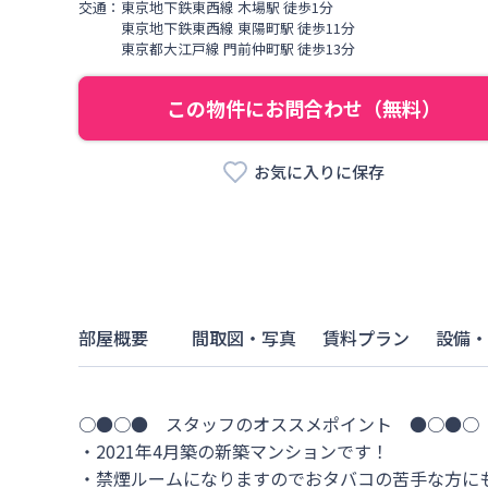
交通：
東京地下鉄東西線
木場駅
徒歩
1
分
東京地下鉄東西線
東陽町駅
徒歩
11
分
東京都大江戸線
門前仲町駅
徒歩
13
分
この物件にお問合わせ（無料）
お気に入りに保存
部屋概要
間取図・写真
賃料プラン
設備・
○●○●　スタッフのオススメポイント　●○●○

・2021年4月築の新築マンションです！

・禁煙ルームになりますのでおタバコの苦手な方にも