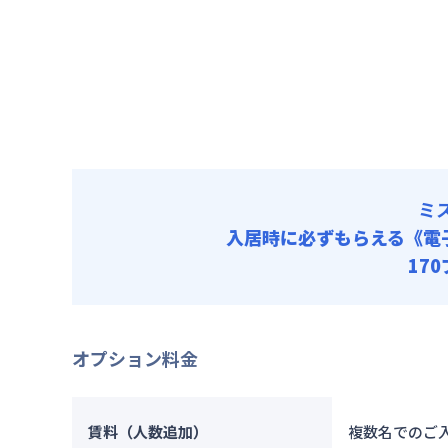
光熱費他 
清掃料他 
ミ
入居時に必ずもらえる
《電
17
オプション料金
賃料（人数追加）
複数名でのご