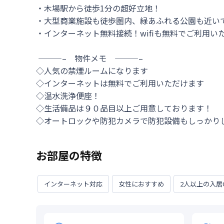
・木場駅から徒歩1分の超好立地！

・大型商業施設も徒歩圏内、緑あふれる公園も近いで
・インターネット無料接続！wifiも無料でご利用いた
 ———–　物件メモ　———–

◇人気の禁煙ルームになります

◇インターネットは無料でご利用いただけます

◇温水洗浄便座！

◇生活備品は９０品目以上ご用意しております！

◇オートロックや防犯カメラで防犯設備もしっかり
お部屋の特徴
インターネット対応
女性におすすめ
2人以上の入居