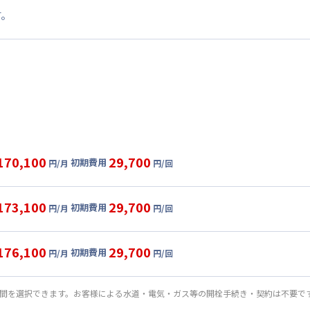
す。
170,100
29,700
初期費用
円/月
円/回
グ
利用時の料金詳細
目安(30日利用)
173,100
29,700
初期費用
円/月
円/回
7,000円/月 (4,900円/日)
ル
利用時の料金詳細
:
21,000円/月 (700円/日) (税抜)
目安(30日利用)
176,100
29,700
初期費用
:
27,000円/回 (税抜)
円/月
円/回
0,000円/月 (5,000円/日)
ート
利用時の料金詳細
:
21,000円/月 (700円/日) (税抜)
目安(30日利用)
期間を選択できます。お客様による水道・電気・ガス等の開栓手続き・契約は不要で
:
27,000円/回 (税抜)
3,000円/月 (5,100円/日)