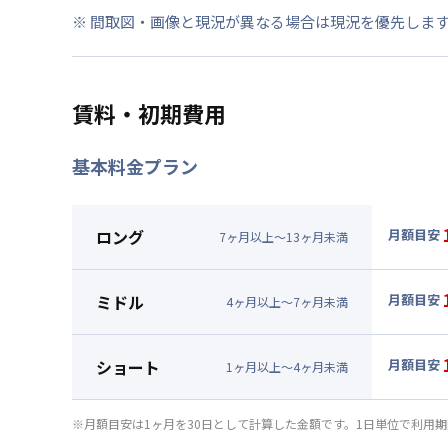
※ 間取図・画像と現況が異なる場合は現況を優先しま
賃料・初期費用
基本料金プラン
ロング
月額目安
7
ヶ
月
以上～
13
ヶ
月
未満
▼
ロン
月額賃料
ミドル
月額目安
4
ヶ
月
以上～
7
ヶ
月
未満
賃料 :
14
▼
ミド
光熱費他 
月額賃料
ショート
月額目安
清掃料他 
1
ヶ
月
以上～
4
ヶ
月
未満
賃料 :
15
▼
ショ
光熱費他 
月額賃料
※月額目安は1ヶ月を30日として計算した金額です。1日単位で利用
清掃料他 
賃料 :
15