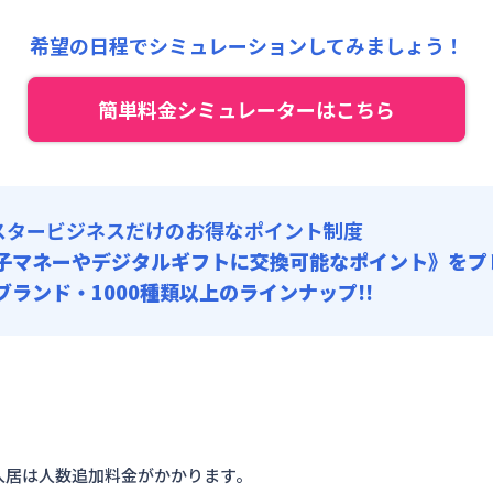
:
21,000円/月 (700円/日) (税抜)
希望の日程でシミュレーションしてみましょう！
:
27,000円/回 (税抜)
簡単料金シミュレーターはこちら
スタービジネスだけのお得なポイント制度
子マネーやデジタルギフトに交換可能
なポイント》をプ
0ブランド・1000種類以上のラインナップ!!
入居は人数追加料金がかかります。