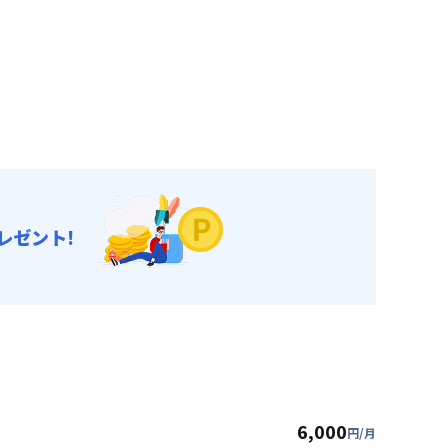
レゼント!
6,000
円/月