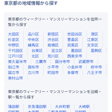
東京都
の地域情報から探す
東京都のウィークリー・マンスリーマンションを住所一
覧から探す
大田区
品川区
新宿区
世田谷区
港区
杉並区
中央区
渋谷区
豊島区
江東区
中野区
練馬区
板橋区
目黒区
文京区
千代田区
台東区
足立区
墨田区
葛飾区
江戸川区
北区
荒川区
西東京市
東久留米市
三鷹市
国分寺市
武蔵野市
狛江市
調布市
小平市
小金井市
府中市
国立市
立川市
町田市
多摩市
八王子市
東村山市
東京都のウィークリー・マンスリーマンションを沿線・
駅一覧から探す
蒲田
駅
京急蒲田
駅
大井町
駅
大崎
駅
田町
駅
大森
駅
三軒茶屋
駅
戸越
駅