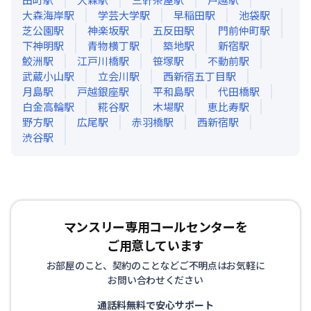
大森海岸
駅
学芸大学
駅
早稲田
駅
池袋
駅
芝公園
駅
神楽坂
駅
五反田
駅
門前仲町
駅
下神明
駅
青物横丁
駅
築地
駅
新宿
駅
鮫洲
駅
江戸川橋
駅
笹塚
駅
不動前
駅
武蔵小山
駅
立会川
駅
西新宿五丁目
駅
月島
駅
戸越銀座
駅
平和島
駅
代田橋
駅
白金高輪
駅
糀谷
駅
木場
駅
恵比寿
駅
野方
駅
広尾
駅
赤羽橋
駅
西新宿
駅
渋谷
駅
マンスリー専用コールセンターを
ご用意しています
お部屋のこと、契約のことなどご不明点はお気軽に
お問い合わせください
通話料無料で安心サポート