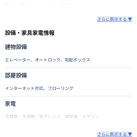
階建・総戸数
地上12階建
鍵の種類
鍵
さらに表示する ▼
部屋の向き
タイプによって異なる
設備・家具家電情報
禁煙・喫煙
建物設備
東京地下鉄日比谷線
人形町駅
徒歩
1
分
交通
エレベーター
、
オートロック
、
宅配ボックス
東京地下鉄日比谷線
小伝馬町駅
徒歩
6
分
定員
2
名
部屋設備
駐車場
なし
インターネット対応
、
フローリング
次回更新日
情報更新日より14日以内
家電
情報更新日
2026年7月27日
冷蔵庫
、
洗濯機
、
電子レンジ
、
掃除機
、
エアコン
さらに表示する ▼