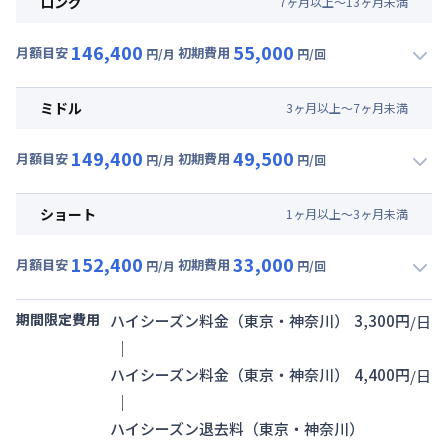
ロング
7
ヶ
月
以上～
13
ヶ
月
未満
146,400
55,000
月額目安
初期費用
円/月
円/回
▼
ロング
利用時の料金詳細
月額賃料目安(30日利用)
ミドル
3
ヶ
月
以上～
7
ヶ
月
未満
賃料 :
93,000円/月 (3,100円/日)
149,400
49,500
光熱費他 :
24,000円/月 (800円/日) (税抜)
月額目安
初期費用
円/月
円/回
▼
ミドル
利用時の料金詳細
清掃料他 :
50,000円/回 (税抜)
月額賃料目安(30日利用)
その他費用 :
ショート
1
ヶ
月
以上～
3
ヶ
月
未満
管理費
:
27,000円/月 (900円/日)
賃料 :
96,000円/月 (3,200円/日)
152,400
33,000
光熱費他 :
24,000円/月 (800円/日) (税抜)
月額目安
初期費用
円/月
円/回
▼
ショート
利用時の料金詳細
清掃料他 :
45,000円/回 (税抜)
月額賃料目安(30日利用)
その他費用 :
期間限定費用
ハイシーズン料金（東京・神奈川）
3,300
円
/
日
管理費
:
27,000円/月 (900円/日)
賃料 :
99,000円/月 (3,300円/日)
｜
光熱費他 :
24,000円/月 (800円/日) (税抜)
ハイシーズン料金（東京・神奈川）
4,400
円
/
日
清掃料他 :
30,000円/回 (税抜)
｜
その他費用 :
ハイシーズン退去料（東京・神奈川）
管理費
:
27,000円/月 (900円/日)