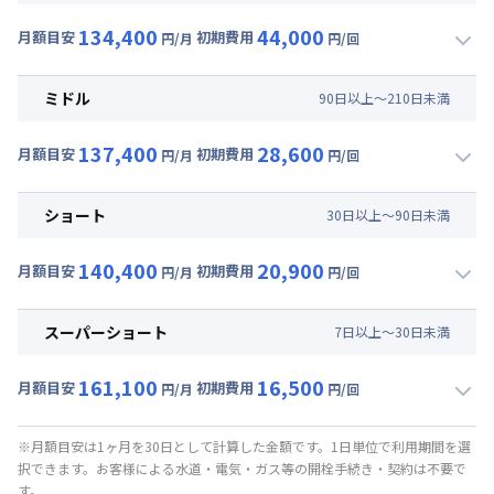
134,400
44,000
月額目安
初期費用
円/月
円/回
▼
ロング
利用時の料金詳細
月額賃料目安(30日利用)
ミドル
90
日
以上～
210
日
未満
賃料 :
102,000円/月 (3,400円/日)
137,400
28,600
光熱費他 :
24,000円/月 (800円/日) (税抜)
月額目安
初期費用
円/月
円/回
▼
ミドル
利用時の料金詳細
清掃料他 :
37,000円/回 (税抜)
月額賃料目安(30日利用)
その他費用 :
ショート
30
日
以上～
90
日
未満
管理費
:
6,000円/月 (200円/日)
賃料 :
105,000円/月 (3,500円/日)
初期費用
140,400
20,900
光熱費他 :
24,000円/月 (800円/日) (税抜)
月額目安
初期費用
円/月
円/回
事務手数料 : 3,000円/回 (税抜)
▼
ショート
利用時の料金詳細
清掃料他 :
23,000円/回 (税抜)
月額賃料目安(30日利用)
その他費用 :
スーパーショート
7
日
以上～
30
日
未満
管理費
:
6,000円/月 (200円/日)
賃料 :
108,000円/月 (3,600円/日)
初期費用
161,100
16,500
光熱費他 :
24,000円/月 (800円/日) (税抜)
月額目安
初期費用
円/月
円/回
事務手数料 : 3,000円/回 (税抜)
▼
スーパーショート
利用時の料金詳細
清掃料他 :
16,000円/回 (税抜)
月額賃料目安(30日利用)
その他費用 :
※月額目安は1ヶ月を30日として計算した金額です。1日単位で利用期間を選
択できます。お客様による水道・電気・ガス等の開栓手続き・契約は不要で
管理費
:
6,000円/月 (200円/日)
賃料 :
117,000円/月 (3,900円/日) (税抜)
す。