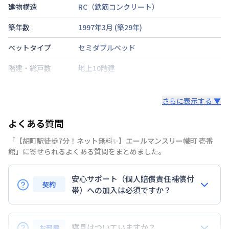
建物構造
RC（鉄筋コンクリート）
築年数
1997年3月
(築
29
年)
ベットタイプ
セミダブルベッド
階建・総戸数
地上10階建
鍵の種類
電子キー
さらに表示する ▼
部屋の向き
西
よくある質問
禁煙・喫煙
禁煙
「【胡町駅徒歩7分！ネット無料✨】エールマンスリー幟町 壱番
広島電鉄本線
胡町駅
徒歩
7
分
館」に寄せられるよくある質問をまとめました。
交通
東海道・山陽新幹線
広島駅
徒歩
10
分
安心サポート（個人賠償責任補償付
定員
2
名
契約
帯）への加入は必須ですか？
あり(空き要確認)
駐車場
はい。安心サポートへの加入は必須となります。料金
近隣パーキング
プランでは清掃料欄に期間によって設定されている費
寝具はついていますか？
お部屋