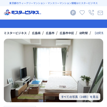
東京都のウィークリーマンション・マンスリーマンション情報はミスタービジネス
ミスタービジネス
広島県
広島市
広島市中区
胡町駅
【胡町駅徒
すべての写真（
16
枚）を見る