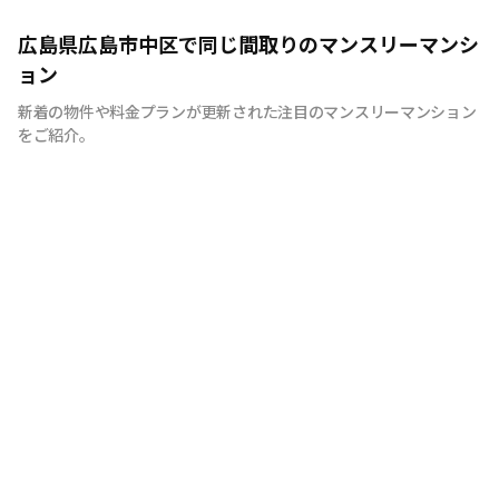
広島のマンスリーマンション“エールマンスリー広島”は、
広島県広島市中区で同じ間取りのマンスリーマンシ
中国地方で管理物件戸数 NO.1の良和ハウスが運営展開す
ョン
るマンスリーマンションです。 豊富な物件の中から厳選
新着の物件や料金プランが更新された注目のマンスリーマンション
したお部屋にお洒落な家具や質のよい家電を装備。 イン
をご紹介。
テリアやサービスにも拘った地元密着企業ならではの柔軟
な対応とおもてなしをご用意しています。 広島への出
張・研修、観光、新居へ引っ越しまでの仮住まいなど、
様々な利用が可能です。 エールマンスリー広島は今まで
のマンスリーマンションにない、ワンランク上の生活空間
をご提供します。 一時的に住むのはなく、短期間でも快
適に暮らせるお部屋造り。 それがエールマンスリー広島
です。