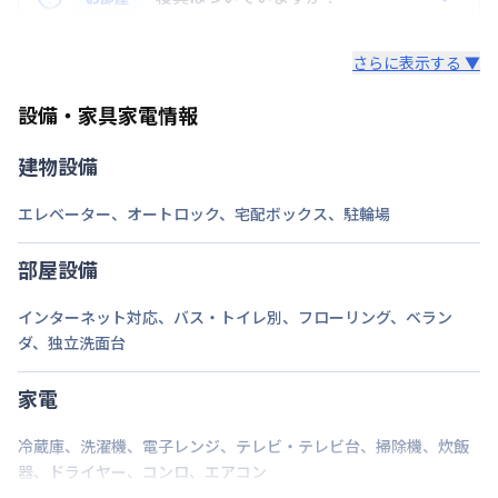
次回更新日
情報更新日より14日以内
用が含まれて表示されています。
レンタル寝具3点セットは、希望された場合のみ業者
情報更新日
2026年7月26日
ロング（210日〜365日未満）：7,700円/回
さらに表示する ▼
様からご提供となります。
ミドル（90日〜210日未満）：3,300円/回
セット内容：敷布団・掛布団・枕 各カバー付き（通
マンション前面と横に100円パーキングあり。
ショート（30日〜90日未満）：2,200円/回
設備・家具家電情報
年用）8,800円（初回）
スーパーショート（7日〜30日未満）：1,100円/回
建物設備
ご自身でご用意いただき持ち込みも可能です。
エレベーター
、
オートロック
、
宅配ボックス
、
駐輪場
部屋設備
インターネット対応
、
バス・トイレ別
、
フローリング
、
ベラン
ダ
、
独立洗面台
家電
冷蔵庫
、
洗濯機
、
電子レンジ
、
テレビ・テレビ台
、
掃除機
、
炊飯
器
、
ドライヤー
、
コンロ
、
エアコン