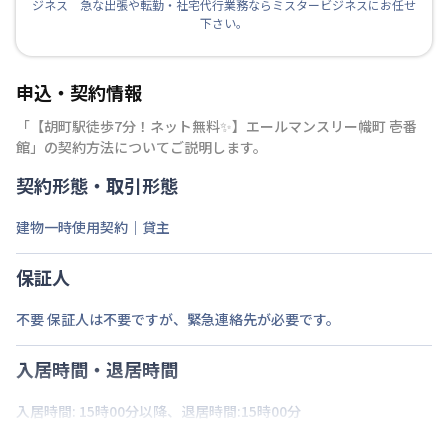
ジネス 急な出張や転勤・社宅代行業務ならミスタービジネスにお任せ
下さい。
申込・契約情報
「
【胡町駅徒歩7分！ネット無料✨】エールマンスリー幟町 壱番
館
」の契約方法についてご説明します。
契約形態・取引形態
建物一時使用契約｜貸主
保証人
不要 保証人は不要ですが、緊急連絡先が必要です。
入居時間・退居時間
入居時間: 15時00分以降、退居時間:15時00分