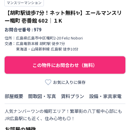
マンスリーマンション
【胡町駅徒歩7分！ネット無料✨】エールマンスリ
ー幟町 壱番館
602
｜
１K
お問合せ番号 :
979
住所：
広島県
広島市中区
幟町
2-20 Feliz Nobori
交通：
広島電鉄本線
胡町駅
徒歩
7
分
東海道・山陽新幹線
広島駅
徒歩
10
分
この物件にお問合わせ（無料）
お気に入りに保存
部屋概要
間取図・写真
賃料プラン
設備・家具家電
人気ナンバーワンの幟町エリア！繁華街の八丁堀中心部にも
JR広島駅にも近く、住み心地も◎！
お部屋の特徴