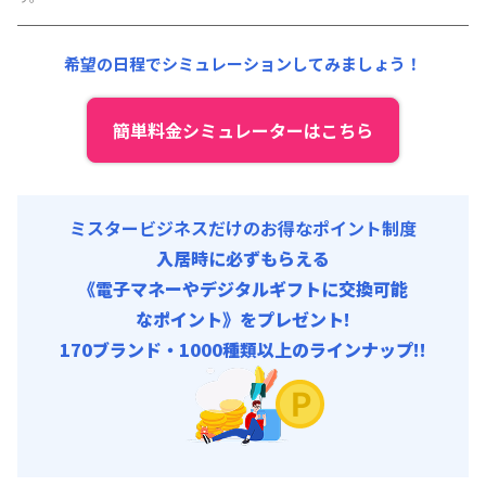
初期費用
光熱費他 :
24,000円/月 (800円/日) (税抜)
事務手数料 : 3,000円/回 (税抜)
清掃料他 :
12,000円/回 (税抜)
希望の日程でシミュレーションしてみましょう！
その他費用 :
管理費
:
6,000円/月 (200円/日)
初期費用
簡単料金シミュレーターはこちら
事務手数料 : 3,000円/回 (税抜)
ミスタービジネスだけのお得なポイント制度
入居時に必ずもらえる
《電子マネーやデジタルギフトに交換可能
なポイント》をプレゼント!
170ブランド・1000種類以上のラインナップ!!