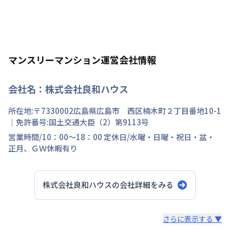
マンスリーマンション運営会社情報
会社名：
株式会社良和ハウス
所在地:〒
7330002
広島県
広島市 西区
楠木町
２丁目
番地
10-1
｜免許番号:
国土交通大臣（2）第9113号
営業時間/
10：00～18：00
定休日/
水曜・日曜・祝日・盆・
正月、ＧＷ休暇有り
株式会社良和ハウス
の会社詳細をみる
スタッフからのコメント
さらに表示する ▼