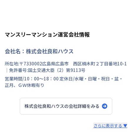
マンスリーマンション運営会社情報
会社名：
株式会社良和ハウス
所在地:〒
7330002
広島県
広島市 西区
楠木町
２丁目
番地
10-1
｜免許番号:
国土交通大臣（2）第9113号
営業時間/
10：00～18：00
定休日/
水曜・日曜・祝日・盆・
正月、ＧＷ休暇有り
株式会社良和ハウス
の会社詳細をみる
スタッフからのコメント
さらに表示する ▼