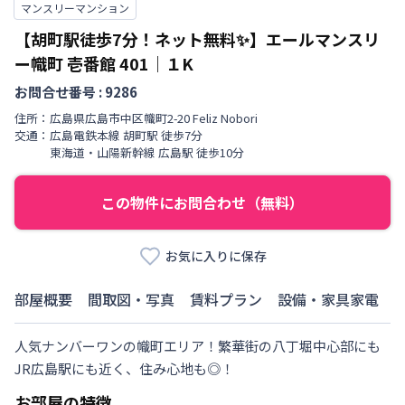
マンスリーマンション
【胡町駅徒歩7分！ネット無料✨】エールマンスリ
ー幟町 壱番館
401
｜
１K
お問合せ番号 :
9286
住所：
広島県
広島市中区
幟町
2-20 Feliz Nobori
交通：
広島電鉄本線
胡町駅
徒歩
7
分
東海道・山陽新幹線
広島駅
徒歩
10
分
この物件にお問合わせ（無料）
お気に入りに保存
部屋概要
間取図・写真
賃料プラン
設備・家具家電
人気ナンバーワンの幟町エリア！繁華街の八丁堀中心部にも
JR広島駅にも近く、住み心地も◎！
お部屋の特徴