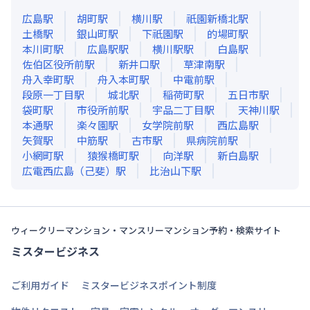
広島
駅
胡町
駅
横川
駅
祇園新橋北
駅
土橋
駅
銀山町
駅
下祇園
駅
的場町
駅
本川町
駅
広島駅
駅
横川駅
駅
白島
駅
佐伯区役所前
駅
新井口
駅
草津南
駅
舟入幸町
駅
舟入本町
駅
中電前
駅
段原一丁目
駅
城北
駅
稲荷町
駅
五日市
駅
袋町
駅
市役所前
駅
宇品二丁目
駅
天神川
駅
本通
駅
楽々園
駅
女学院前
駅
西広島
駅
矢賀
駅
中筋
駅
古市
駅
県病院前
駅
小網町
駅
猿猴橋町
駅
向洋
駅
新白島
駅
広電西広島（己斐）
駅
比治山下
駅
ウィークリーマンション・マンスリーマンション予約・検索サイト
ミスタービジネス
ご利用ガイド
ミスタービジネスポイント制度