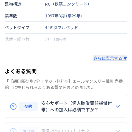
建物構造
RC（鉄筋コンクリート）
築年数
1997年3月
(築
29
年)
ベットタイプ
セミダブルベッド
階建・総戸数
地上10階建
鍵の種類
電子キー
さらに表示する ▼
部屋の向き
西
よくある質問
禁煙・喫煙
禁煙
「【胡町駅徒歩7分！ネット無料✨】エールマンスリー幟町 壱番
広島電鉄本線
胡町駅
徒歩
7
分
館」に寄せられるよくある質問をまとめました。
交通
東海道・山陽新幹線
広島駅
徒歩
10
分
安心サポート（個人賠償責任補償付
定員
2
名
契約
帯）への加入は必須ですか？
あり(空き要確認)
駐車場
はい。安心サポートへの加入は必須となります。料金
近隣パーキング
プランでは清掃料欄に期間によって設定されている費
寝具はついていますか？
お部屋