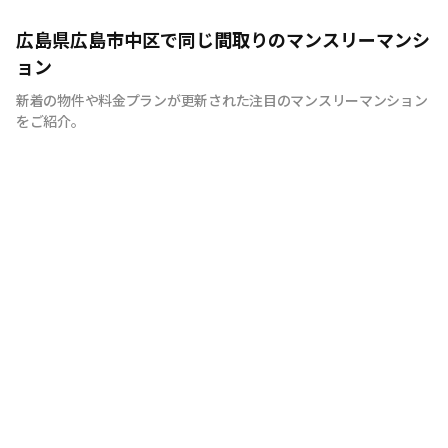
広島のマンスリーマンション“エールマンスリー広島”は、
広島県広島市中区で同じ間取りのマンスリーマンシ
中国地方で管理物件戸数 NO.1の良和ハウスが運営展開す
ョン
るマンスリーマンションです。 豊富な物件の中から厳選
新着の物件や料金プランが更新された注目のマンスリーマンション
したお部屋にお洒落な家具や質のよい家電を装備。 イン
をご紹介。
テリアやサービスにも拘った地元密着企業ならではの柔軟
な対応とおもてなしをご用意しています。 広島への出
張・研修、観光、新居へ引っ越しまでの仮住まいなど、
様々な利用が可能です。 エールマンスリー広島は今まで
のマンスリーマンションにない、ワンランク上の生活空間
をご提供します。 一時的に住むのはなく、短期間でも快
適に暮らせるお部屋造り。 それがエールマンスリー広島
です。