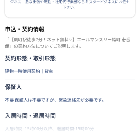
ジネス 急な出張や転勤・社宅代行業務ならミスタービジネスにお任せ
下さい。
申込・契約情報
「
【胡町駅徒歩7分！ネット無料✨】エールマンスリー幟町 壱番
館
」の契約方法についてご説明します。
契約形態・取引形態
建物一時使用契約｜貸主
保証人
不要 保証人は不要ですが、緊急連絡先が必要です。
入居時間・退居時間
入居時間: 15時00分以降、退居時間:15時00分