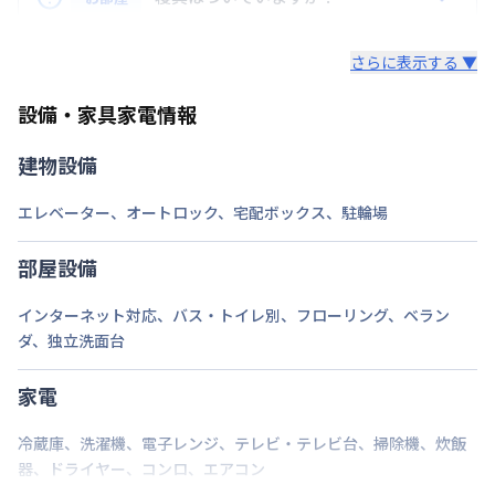
次回更新日
情報更新日より14日以内
用が含まれて表示されています。
レンタル寝具3点セットは、希望された場合のみ業者
情報更新日
2026年7月25日
ロング（210日〜365日未満）：7,700円/回
さらに表示する ▼
様からご提供となります。
ミドル（90日〜210日未満）：3,300円/回
セット内容：敷布団・掛布団・枕 各カバー付き（通
マンション前面と横に100円パーキングあり。
ショート（30日〜90日未満）：2,200円/回
設備・家具家電情報
年用）8,800円（初回）
スーパーショート（7日〜30日未満）：1,100円/回
建物設備
ご自身でご用意いただき持ち込みも可能です。
エレベーター
、
オートロック
、
宅配ボックス
、
駐輪場
部屋設備
インターネット対応
、
バス・トイレ別
、
フローリング
、
ベラン
ダ
、
独立洗面台
家電
冷蔵庫
、
洗濯機
、
電子レンジ
、
テレビ・テレビ台
、
掃除機
、
炊飯
器
、
ドライヤー
、
コンロ
、
エアコン