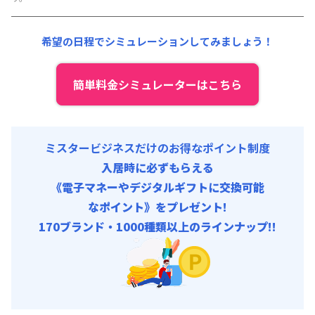
初期費用
光熱費他 :
24,000円/月 (800円/日) (税抜)
事務手数料 : 3,000円/回 (税抜)
清掃料他 :
12,000円/回 (税抜)
希望の日程でシミュレーションしてみましょう！
その他費用 :
管理費
:
6,000円/月 (200円/日)
初期費用
簡単料金シミュレーターはこちら
事務手数料 : 3,000円/回 (税抜)
ミスタービジネスだけのお得なポイント制度
入居時に必ずもらえる
《電子マネーやデジタルギフトに交換可能
なポイント》をプレゼント!
170ブランド・1000種類以上のラインナップ!!