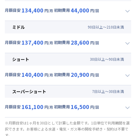
134,400
44,000
月額目安
初期費用
円/月
円/回
▼
ロング
利用時の料金詳細
月額賃料目安(30日利用)
ミドル
90
日
以上～
210
日
未満
賃料 :
102,000円/月 (3,400円/日)
137,400
28,600
光熱費他 :
24,000円/月 (800円/日) (税抜)
月額目安
初期費用
円/月
円/回
▼
ミドル
利用時の料金詳細
清掃料他 :
37,000円/回 (税抜)
月額賃料目安(30日利用)
その他費用 :
ショート
30
日
以上～
90
日
未満
管理費
:
6,000円/月 (200円/日)
賃料 :
105,000円/月 (3,500円/日)
初期費用
140,400
20,900
光熱費他 :
24,000円/月 (800円/日) (税抜)
月額目安
初期費用
円/月
円/回
事務手数料 : 3,000円/回 (税抜)
▼
ショート
利用時の料金詳細
清掃料他 :
23,000円/回 (税抜)
月額賃料目安(30日利用)
その他費用 :
スーパーショート
7
日
以上～
30
日
未満
管理費
:
6,000円/月 (200円/日)
賃料 :
108,000円/月 (3,600円/日)
初期費用
161,100
16,500
光熱費他 :
24,000円/月 (800円/日) (税抜)
月額目安
初期費用
円/月
円/回
事務手数料 : 3,000円/回 (税抜)
▼
スーパーショート
利用時の料金詳細
清掃料他 :
16,000円/回 (税抜)
月額賃料目安(30日利用)
その他費用 :
※月額目安は1ヶ月を30日として計算した金額です。1日単位で利用期間を選
択できます。お客様による水道・電気・ガス等の開栓手続き・契約は不要で
管理費
:
6,000円/月 (200円/日)
賃料 :
117,000円/月 (3,900円/日) (税抜)
す。