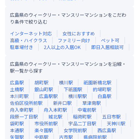
広島県のウィークリー・マンスリーマンションをこだわ
り条件で絞り込む
インターネット対応
女性におすすめ
高級・ハイクラス
ファミリー向け
ペット可
駐車場付き
2人以上の入居OK
即日入居相談可
広島県のウィークリー・マンスリーマンションを沿線・
駅一覧から探す
広島
駅
胡町
駅
横川
駅
祇園新橋北
駅
土橋
駅
銀山町
駅
下祇園
駅
的場町
駅
本川町
駅
広島駅
駅
横川駅
駅
白島
駅
佐伯区役所前
駅
新井口
駅
草津南
駅
舟入幸町
駅
舟入本町
駅
中電前
駅
段原一丁目
駅
城北
駅
稲荷町
駅
五日市
駅
袋町
駅
市役所前
駅
宇品二丁目
駅
天神川
駅
本通
駅
楽々園
駅
女学院前
駅
西広島
駅
矢賀
駅
中筋
駅
古市
駅
県病院前
駅