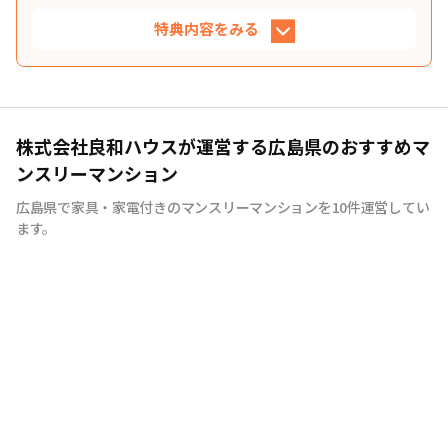
特典内容をみる
キャンペーンを見た!とお問い合わせ時に伝
特典
えると… 管理費が無料に！
株式会社良和ハウスが運営する広島県のおすすめマ
その他の期間や長期利用等の料金等、まずはお気
利
ンスリーマンション
軽にご相談くださいませ♪ ※新規契約で14日以上
用
ご利用の方 ※7月・8月の家賃にのみ適用 ※人数の
広島県で家具・家電付きのマンスリーマンションを10件運営してい
条
追加料金は別途必要となります。 ※キャンペーン
ます。
を見たとお伝えください。 ※お部屋が無くなり次
件
第終了します。
対象期間
2026年7月14日
~
2026年8月31日