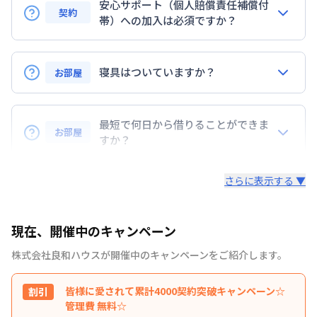
安心サポート（個人賠償責任補償付
契約
帯）への加入は必須ですか？
はい。安心サポートへの加入は必須となります。料金
プランでは清掃料欄に期間によって設定されている費
寝具はついていますか？
お部屋
用が含まれて表示されています。
レンタル寝具3点セットは、希望された場合のみ業者
ロング（210日〜365日未満）：7,700円/回
様からご提供となります。
最短で何日から借りることができま
ミドル（90日〜210日未満）：3,300円/回
お部屋
セット内容：敷布団・掛布団・枕 各カバー付き（通
すか？
ショート（30日〜90日未満）：2,200円/回
年用）8,800円（初回）
スーパーショート（7日〜30日未満）：1,100円/回
最短で7日からご利用が可能です。
ご自身でご用意いただき持ち込みも可能です。
さらに表示する ▼
現在、開催中のキャンペーン
株式会社良和ハウス
が開催中のキャンペーンをご紹介します。
皆様に愛されて累計4000契約突破キャンペーン☆
割引
管理費 無料☆