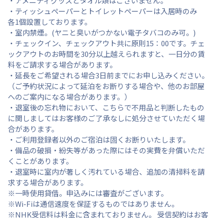
・アメニティグッズとタオル類はございません。
・ティッシュペーパーとトイレットペーパーは入居時のみ
各1個設置しております。
・室内禁煙。(ヤニと臭いがつかない電子タバコのみ可。)
・チェックイン、チェックアウト共に原則15：00です。チェ
ックアウトのお時間を30分以上越えられますと、一日分の賃
料をご請求する場合があります。
・延長をご希望される場合3日前までにお申し込みください。
（ご予約状況によって延泊をお断りする場合や、他のお部屋
へのご案内になる場合があります。）
・退室後の忘れ物において、こちらで不用品と判断したもの
に関しましてはお客様のご了承なしに処分させていただく場
合があります。
・ご利用登録者以外のご宿泊は固くお断りいたします。
・備品の破損・紛失等があった際にはその実費を弁償いただ
くことがあります。
・退室時に室内が著しく汚れている場合、追加の清掃料を請
求する場合があります。
※一時使用貸借。申込みには審査がございます。
※Wi-Fiは通信速度を保証するものではありません。
※NHK受信料は料金に含まれておりません。 受信契約はお客