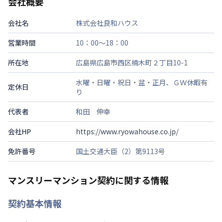
会社概要
会社名
株式会社良和ハウス
営業時間
10：00～18：00
所在地
広島県広島市西区楠木町２丁目10-1
水曜・日曜・祝日・盆・正月、ＧＷ休暇有
定休日
り
代表者
和田 伸幸
会社HP
https://www.ryowahouse.co.jp/
免許番号
国土交通大臣（2）第9113号
マンスリーマンション契約に関する情報
契約基本情報