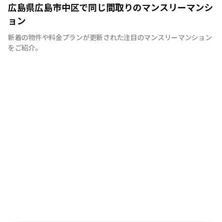
広島のマンスリーマンション“エールマンスリー広島”は、
広島県広島市中区で同じ間取りのマンスリーマンシ
中国地方で管理物件戸数 NO.1の良和ハウスが運営展開す
ョン
るマンスリーマンションです。 豊富な物件の中から厳選
新着の物件や料金プランが更新された注目のマンスリーマンション
したお部屋にお洒落な家具や質のよい家電を装備。 イン
をご紹介。
テリアやサービスにも拘った地元密着企業ならではの柔軟
な対応とおもてなしをご用意しています。 広島への出
張・研修、観光、新居へ引っ越しまでの仮住まいなど、
様々な利用が可能です。 エールマンスリー広島は今まで
のマンスリーマンションにない、ワンランク上の生活空間
をご提供します。 一時的に住むのはなく、短期間でも快
適に暮らせるお部屋造り。 それがエールマンスリー広島
です。