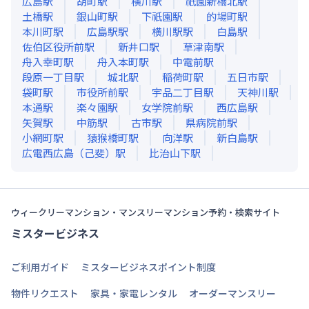
広島
駅
胡町
駅
横川
駅
祇園新橋北
駅
土橋
駅
銀山町
駅
下祇園
駅
的場町
駅
本川町
駅
広島駅
駅
横川駅
駅
白島
駅
佐伯区役所前
駅
新井口
駅
草津南
駅
舟入幸町
駅
舟入本町
駅
中電前
駅
段原一丁目
駅
城北
駅
稲荷町
駅
五日市
駅
袋町
駅
市役所前
駅
宇品二丁目
駅
天神川
駅
本通
駅
楽々園
駅
女学院前
駅
西広島
駅
矢賀
駅
中筋
駅
古市
駅
県病院前
駅
小網町
駅
猿猴橋町
駅
向洋
駅
新白島
駅
広電西広島（己斐）
駅
比治山下
駅
ウィークリーマンション・マンスリーマンション予約・検索サイト
ミスタービジネス
ご利用ガイド
ミスタービジネスポイント制度
物件リクエスト
家具・家電レンタル
オーダーマンスリー