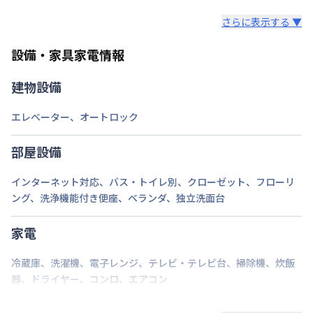
レンタル寝具3点セットは、希望された場合のみ業者
ロング（210日〜365日未満）：7,700円/回
さらに表示する ▼
様からご提供となります。
ミドル（90日〜210日未満）：3,300円/回
セット内容：敷布団・掛布団・枕 各カバー付き（通
ショート（30日〜90日未満）：2,200円/回
設備・家具家電情報
年用）8,800円（初回）
スーパーショート（7日〜30日未満）：1,100円/回
建物設備
ご自身でご用意いただき持ち込みも可能です。
エレベーター
、
オートロック
部屋設備
インターネット対応
、
バス・トイレ別
、
クローゼット
、
フローリ
ング
、
洗浄機能付き便座
、
ベランダ
、
独立洗面台
家電
冷蔵庫
、
洗濯機
、
電子レンジ
、
テレビ・テレビ台
、
掃除機
、
炊飯
器
、
ドライヤー
、
コンロ
、
エアコン