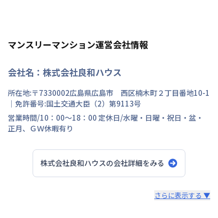
マンスリーマンション運営会社情報
会社名：
株式会社良和ハウス
所在地:〒
7330002
広島県
広島市 西区
楠木町
２丁目
番地
10-1
｜免許番号:
国土交通大臣（2）第9113号
営業時間/
10：00～18：00
定休日/
水曜・日曜・祝日・盆・
正月、ＧＷ休暇有り
株式会社良和ハウス
の会社詳細をみる
スタッフからのコメント
さらに表示する ▼