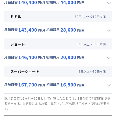
140,400
44,000
月額目安
初期費用
円/月
円/回
▼
ロング
利用時の料金詳細
月額賃料目安(30日利用)
ミドル
90
日
以上～
210
日
未満
賃料 :
108,000円/月 (3,600円/日)
143,400
28,600
光熱費他 :
24,000円/月 (800円/日) (税抜)
月額目安
初期費用
円/月
円/回
▼
ミドル
利用時の料金詳細
清掃料他 :
37,000円/回 (税抜)
月額賃料目安(30日利用)
その他費用 :
ショート
30
日
以上～
90
日
未満
管理費
:
6,000円/月 (200円/日)
賃料 :
111,000円/月 (3,700円/日)
初期費用
146,400
20,900
光熱費他 :
24,000円/月 (800円/日) (税抜)
月額目安
初期費用
円/月
円/回
事務手数料 : 3,000円/回 (税抜)
▼
ショート
利用時の料金詳細
清掃料他 :
23,000円/回 (税抜)
月額賃料目安(30日利用)
その他費用 :
スーパーショート
7
日
以上～
30
日
未満
管理費
:
6,000円/月 (200円/日)
賃料 :
114,000円/月 (3,800円/日)
初期費用
167,700
16,500
光熱費他 :
24,000円/月 (800円/日) (税抜)
月額目安
初期費用
円/月
円/回
事務手数料 : 3,000円/回 (税抜)
▼
スーパーショート
利用時の料金詳細
清掃料他 :
16,000円/回 (税抜)
月額賃料目安(30日利用)
その他費用 :
※月額目安は1ヶ月を30日として計算した金額です。1日単位で利用期間を選
択できます。お客様による水道・電気・ガス等の開栓手続き・契約は不要で
管理費
:
6,000円/月 (200円/日)
賃料 :
123,000円/月 (4,100円/日) (税抜)
す。
初期費用
光熱費他 :
24,000円/月 (800円/日) (税抜)