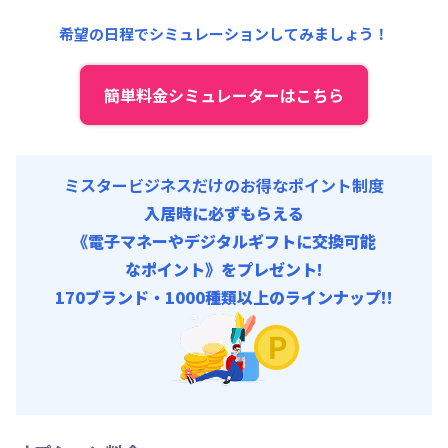
事務手数料 : 3,000円/回 (税抜)
清掃料他 :
12,000円/回 (税抜)
希望の日程でシミュレーションしてみましょう！
その他費用 :
管理費
:
6,000円/月 (200円/日)
初期費用
簡単料金シミュレーターはこちら
事務手数料 : 3,000円/回 (税抜)
ミスタービジネスだけのお得なポイント制度
入居時に必ずもらえる
《電子マネーやデジタルギフトに交換可能
なポイント》をプレゼント!
170ブランド・1000種類以上のラインナップ!!