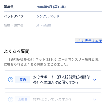
築年数
2006年9月
(築
19
年)
ベットタイプ
シングルベッド
階建・総戸数
地上9階建
鍵の種類
カードキー
さらに表示する ▼
部屋の向き
北
よくある質問
禁煙・喫煙
「【袋町駅徒歩4分！ネット無料✨】エールマンスリー袋町公園」
広島電鉄宇品線
袋町駅
徒歩
4
分
に寄せられるよくある質問をまとめました。
交通
広島電鉄宇品線
中電前駅
徒歩
7
分
安心サポート（個人賠償責任補償付
定員
2
名
契約
帯）への加入は必須ですか？
駐車場
なし
はい。安心サポートへの加入は必須となります。料金
次回更新日
情報更新日より14日以内
プランでは清掃料欄に期間によって設定されている費
寝具はついていますか？
お部屋
用が含まれて表示されています。
情報更新日
2026年7月27日