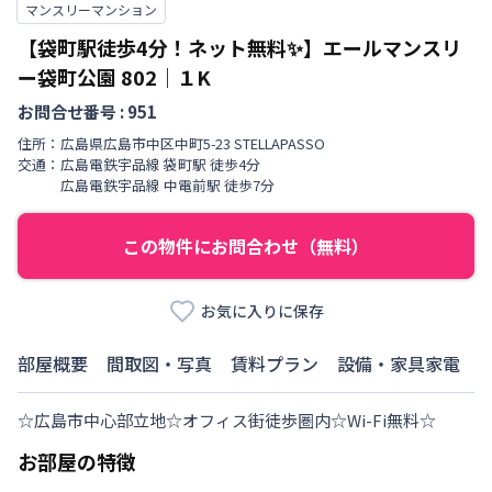
マンスリーマンション
【袋町駅徒歩4分！ネット無料✨】エールマンスリ
ー袋町公園
802
｜
１K
お問合せ番号 :
951
住所：
広島県
広島市中区
中町
5-23 STELLAPASSO
交通：
広島電鉄宇品線
袋町駅
徒歩
4
分
広島電鉄宇品線
中電前駅
徒歩
7
分
この物件にお問合わせ（無料）
お気に入りに保存
部屋概要
間取図・写真
賃料プラン
設備・家具家電
☆広島市中心部立地☆オフィス街徒歩圏内☆Wi-Fi無料☆
お部屋の特徴