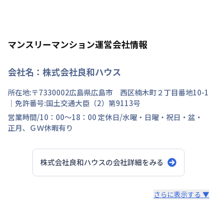
マンスリーマンション運営会社情報
会社名：
株式会社良和ハウス
所在地:〒
7330002
広島県
広島市 西区
楠木町
２丁目
番地
10-1
｜免許番号:
国土交通大臣（2）第9113号
営業時間/
10：00～18：00
定休日/
水曜・日曜・祝日・盆・
正月、ＧＷ休暇有り
株式会社良和ハウス
の会社詳細をみる
スタッフからのコメント
さらに表示する ▼