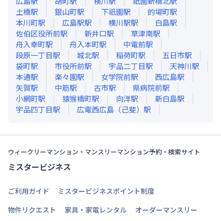
広島
駅
胡町
駅
横川
駅
祇園新橋北
駅
土橋
駅
銀山町
駅
下祇園
駅
的場町
駅
本川町
駅
広島駅
駅
横川駅
駅
白島
駅
佐伯区役所前
駅
新井口
駅
草津南
駅
舟入幸町
駅
舟入本町
駅
中電前
駅
段原一丁目
駅
城北
駅
稲荷町
駅
五日市
駅
袋町
駅
市役所前
駅
宇品二丁目
駅
天神川
駅
本通
駅
楽々園
駅
女学院前
駅
西広島
駅
矢賀
駅
中筋
駅
古市
駅
県病院前
駅
小網町
駅
猿猴橋町
駅
向洋
駅
新白島
駅
宇品四丁目
駅
広電西広島（己斐）
駅
ウィークリーマンション・マンスリーマンション予約・検索サイト
ミスタービジネス
ご利用ガイド
ミスタービジネスポイント制度
物件リクエスト
家具・家電レンタル
オーダーマンスリー