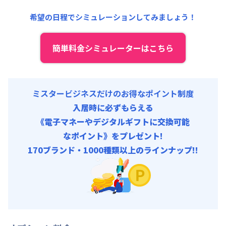
事務手数料 : 3,000円/回 (税抜)
清掃料他 :
12,000円/回 (税抜)
希望の日程でシミュレーションしてみましょう！
その他費用 :
管理費
:
6,000円/月 (200円/日)
初期費用
簡単料金シミュレーターはこちら
事務手数料 : 3,000円/回 (税抜)
ミスタービジネスだけのお得なポイント制度
入居時に必ずもらえる
《電子マネーやデジタルギフトに交換可能
なポイント》をプレゼント!
170ブランド・1000種類以上のラインナップ!!