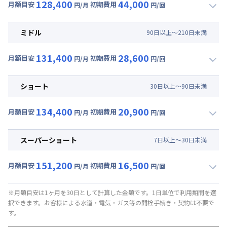
128,400
44,000
月額目安
初期費用
円/月
円/回
▼
ロング
利用時の料金詳細
月額賃料目安(30日利用)
ミドル
90
日
以上～
210
日
未満
賃料 :
96,000円/月 (3,200円/日)
131,400
28,600
光熱費他 :
24,000円/月 (800円/日) (税抜)
月額目安
初期費用
円/月
円/回
▼
ミドル
利用時の料金詳細
清掃料他 :
37,000円/回 (税抜)
月額賃料目安(30日利用)
その他費用 :
ショート
30
日
以上～
90
日
未満
管理費
:
6,000円/月 (200円/日)
賃料 :
99,000円/月 (3,300円/日)
初期費用
134,400
20,900
光熱費他 :
24,000円/月 (800円/日) (税抜)
月額目安
初期費用
円/月
円/回
事務手数料 : 3,000円/回 (税抜)
▼
ショート
利用時の料金詳細
清掃料他 :
23,000円/回 (税抜)
月額賃料目安(30日利用)
その他費用 :
スーパーショート
7
日
以上～
30
日
未満
管理費
:
6,000円/月 (200円/日)
賃料 :
102,000円/月 (3,400円/日)
初期費用
151,200
16,500
光熱費他 :
24,000円/月 (800円/日) (税抜)
月額目安
初期費用
円/月
円/回
事務手数料 : 3,000円/回 (税抜)
▼
スーパーショート
利用時の料金詳細
清掃料他 :
16,000円/回 (税抜)
月額賃料目安(30日利用)
その他費用 :
※月額目安は1ヶ月を30日として計算した金額です。1日単位で利用期間を選
択できます。お客様による水道・電気・ガス等の開栓手続き・契約は不要で
管理費
:
6,000円/月 (200円/日)
賃料 :
108,000円/月 (3,600円/日) (税抜)
す。
初期費用
光熱費他 :
24,000円/月 (800円/日) (税抜)