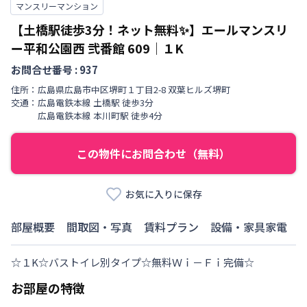
マンスリーマンション
【土橋駅徒歩3分！ネット無料✨】エールマンスリ
ー平和公園西 弐番館
609
｜
１K
お問合せ番号 :
937
住所：
広島県
広島市中区
堺町
１丁目
2-8 双葉ヒルズ堺町
交通：
広島電鉄本線
土橋駅
徒歩
3
分
広島電鉄本線
本川町駅
徒歩
4
分
この物件にお問合わせ（無料）
お気に入りに保存
部屋概要
間取図・写真
賃料プラン
設備・家具家電
☆１K☆バストイレ別タイプ☆無料Ｗｉ－Ｆｉ完備☆
お部屋の特徴