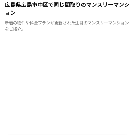
広島のマンスリーマンション“エールマンスリー広島”は、
広島県広島市中区で同じ間取りのマンスリーマンシ
中国地方で管理物件戸数 NO.1の良和ハウスが運営展開す
ョン
るマンスリーマンションです。 豊富な物件の中から厳選
新着の物件や料金プランが更新された注目のマンスリーマンション
したお部屋にお洒落な家具や質のよい家電を装備。 イン
をご紹介。
テリアやサービスにも拘った地元密着企業ならではの柔軟
な対応とおもてなしをご用意しています。 広島への出
張・研修、観光、新居へ引っ越しまでの仮住まいなど、
様々な利用が可能です。 エールマンスリー広島は今まで
のマンスリーマンションにない、ワンランク上の生活空間
をご提供します。 一時的に住むのはなく、短期間でも快
適に暮らせるお部屋造り。 それがエールマンスリー広島
です。