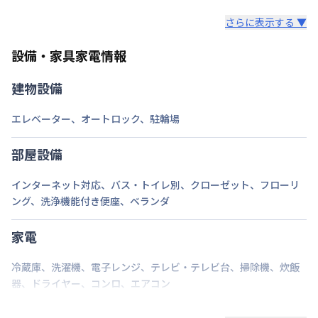
レンタル寝具3点セットは、希望された場合のみ業者
情報更新日
2026年7月25日
ロング（210日〜365日未満）：7,700円/回
さらに表示する ▼
様からご提供となります。
ミドル（90日〜210日未満）：3,300円/回
セット内容：敷布団・掛布団・枕 各カバー付き（通
ショート（30日〜90日未満）：2,200円/回
設備・家具家電情報
年用）8,800円（初回）
スーパーショート（7日〜30日未満）：1,100円/回
建物設備
ご自身でご用意いただき持ち込みも可能です。
エレベーター
、
オートロック
、
駐輪場
部屋設備
インターネット対応
、
バス・トイレ別
、
クローゼット
、
フローリ
ング
、
洗浄機能付き便座
、
ベランダ
家電
冷蔵庫
、
洗濯機
、
電子レンジ
、
テレビ・テレビ台
、
掃除機
、
炊飯
器
、
ドライヤー
、
コンロ
、
エアコン