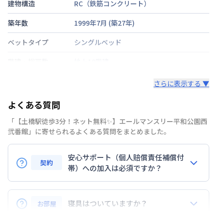
建物構造
RC（鉄筋コンクリート）
築年数
1999年7月
(築
27
年)
ベットタイプ
シングルベッド
階建・総戸数
地上10階建
鍵の種類
カードキー
さらに表示する ▼
部屋の向き
北
よくある質問
禁煙・喫煙
「【土橋駅徒歩3分！ネット無料✨】エールマンスリー平和公園西
弐番館」に寄せられるよくある質問をまとめました。
広島電鉄本線
土橋駅
徒歩
3
分
交通
広島電鉄本線
本川町駅
徒歩
4
分
安心サポート（個人賠償責任補償付
契約
定員
帯）への加入は必須ですか？
2
名
はい。安心サポートへの加入は必須となります。料金
駐車場
なし
プランでは清掃料欄に期間によって設定されている費
寝具はついていますか？
お部屋
次回更新日
情報更新日より14日以内
用が含まれて表示されています。