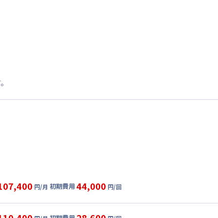
す。
107,400
44,000
初期費用
円/月
円/回
グ
利用時の料金詳細
目安(30日利用)
110,400
28,600
初期費用