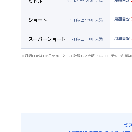
ミドル
90
日
以上～
210
日
未満
賃料 :
75
▼
ミド
光熱費他 
月額賃料
ショート
月額目安
清掃料他 
30
日
以上～
90
日
未満
賃料 :
78
▼
ショ
その他費用
光熱費他 
月額賃料
管理費
スーパーショート
月額目安
清掃料他 
7
日
以上～
30
日
未満
初期費用
賃料 :
81
▼
スー
その他費用
光熱費他 
事務手数料 
月額賃料
管理費
※月額目安は1ヶ月を30日として計算した金額です。1日単位で利用
清掃料他 
初期費用
賃料 :
90
その他費用
光熱費他 
事務手数料 
管理費
清掃料他 
初期費用
その他費用
事務手数料 
管理費
初期費用
事務手数料 
ミ