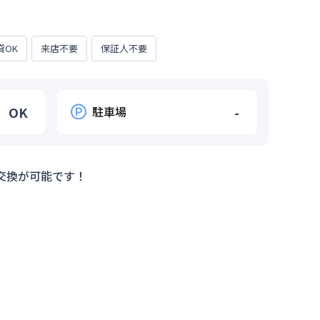
貸OK
来店不要
保証人不要
OK
駐車場
-
交換が可能です！