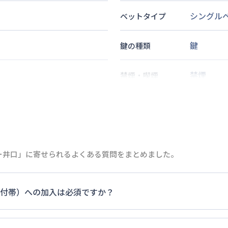
シングル
ベットタイプ
鍵
鍵の種類
禁煙
禁煙・喫煙
分
2
名
定員
情報更新日
次回更新日
ー井口」に寄せられるよくある質問をまとめました。
付帯）への加入は必須ですか？
ます。料金プランでは清掃料欄に期間によって設定されている