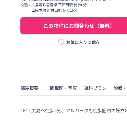
交通：
広島電鉄宮島線
草津南駅
徒歩
8
分
山陽本線
新井口駅
徒歩
15
分
この物件にお問合わせ（無料）
お気に入りに保存
部屋概要
間取図・写真
賃料プラン
設備・
LECT広島へ徒歩5分、アルパークも徒歩圏内の好立