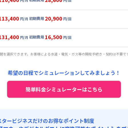
円/月
円/回
,000円/月 (2,500円/日)
ル
利用時の料金詳細
:
24,000円/月 (800円/日) (税抜)
目安(30日利用)
113,400
20,900
初期費用
:
37,000円/回 (税抜)
円/月
円/回
,000円/月 (2,600円/日)
ート
利用時の料金詳細
 :
:
24,000円/月 (800円/日) (税抜)
目安(30日利用)
:
6,000円/月 (200円/日)
131,400
16,500
初期費用
:
23,000円/回 (税抜)
円/月
円/回
,000円/月 (2,700円/日)
パーショート
利用時の料金詳細
 :
:
24,000円/月 (800円/日) (税抜)
: 3,000円/回 (税抜)
目安(30日利用)
:
6,000円/月 (200円/日)
期間を選択できます。お客様による水道・電気・ガス等の開栓手続き・契約は不要で
:
16,000円/回 (税抜)
,000円/月 (3,000円/日) (税抜)
 :
:
24,000円/月 (800円/日) (税抜)
: 3,000円/回 (税抜)
:
6,000円/月 (200円/日)
希望の日程でシミュレーションしてみましょう！
:
12,000円/回 (税抜)
 :
: 3,000円/回 (税抜)
簡単料金シミュレーターはこちら
:
6,000円/月 (200円/日)
: 3,000円/回 (税抜)
スタービジネスだけのお得なポイント制度