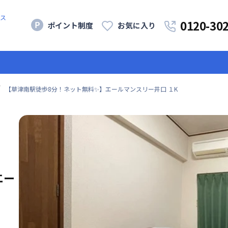
ス
0120-30
ポイント制度
お気に入り
【草津南駅徒歩8分！ネット無料✨】エールマンスリー井口 １K
エー