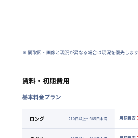
※ 間取図・画像と現況が異なる場合は現況を優先しま
賃料・初期費用
基本料金プラン
ロング
月額目安
210
日
以上～
365
日
未満
▼
ロン
月額賃料
月額目安