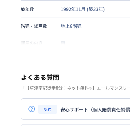
1992年11月
(築
33
年)
築年数
地上8階建
階建・総戸数
南
部屋の向き
広島電鉄宮島線
草津南駅
徒歩
8
交通
山陽本線
新井口駅
徒歩
15
分
よくある質問
なし
駐車場
「【草津南駅徒歩8分！ネット無料✨】エールマンスリ
2026年7月25日
情報更新日
安心サポート（個人賠償責任補償
契約
はい。安心サポートへの加入は必須となり