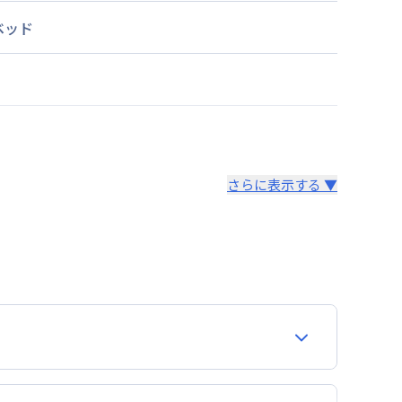
ベッド
さらに表示する ▼
より14日以内
費用が含まれて表示されています。