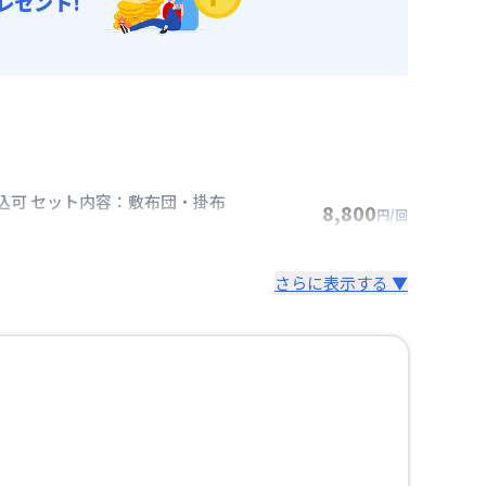
レゼント!
込可 セット内容：敷布団・掛布
8,800
円/回
さらに表示する ▼