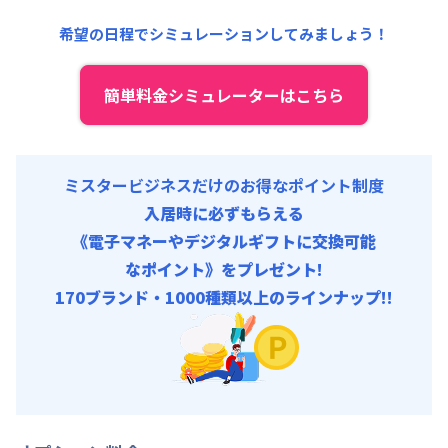
事務手数料 : 3,000円/回 (税抜)
清掃料他 :
12,000円/回 (税抜)
希望の日程でシミュレーションしてみましょう！
その他費用 :
管理費
:
6,000円/月 (200円/日)
初期費用
簡単料金シミュレーターはこちら
事務手数料 : 3,000円/回 (税抜)
ミスタービジネスだけのお得なポイント制度
入居時に必ずもらえる
《電子マネーやデジタルギフトに交換可能
なポイント》をプレゼント!
170ブランド・1000種類以上のラインナップ!!