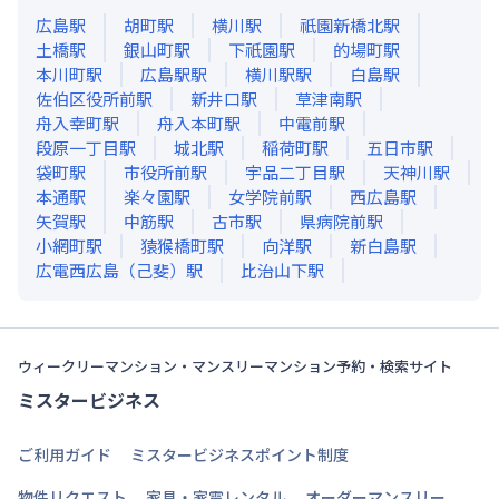
広島
駅
胡町
駅
横川
駅
祇園新橋北
駅
土橋
駅
銀山町
駅
下祇園
駅
的場町
駅
本川町
駅
広島駅
駅
横川駅
駅
白島
駅
佐伯区役所前
駅
新井口
駅
草津南
駅
舟入幸町
駅
舟入本町
駅
中電前
駅
段原一丁目
駅
城北
駅
稲荷町
駅
五日市
駅
袋町
駅
市役所前
駅
宇品二丁目
駅
天神川
駅
本通
駅
楽々園
駅
女学院前
駅
西広島
駅
矢賀
駅
中筋
駅
古市
駅
県病院前
駅
小網町
駅
猿猴橋町
駅
向洋
駅
新白島
駅
広電西広島（己斐）
駅
比治山下
駅
ウィークリーマンション・マンスリーマンション予約・検索サイト
ミスタービジネス
ご利用ガイド
ミスタービジネスポイント制度
物件リクエスト
家具・家電レンタル
オーダーマンスリー