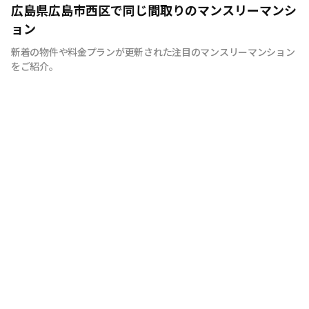
広島のマンスリーマンション“エールマンスリー広島”は、
広島県広島市西区で同じ間取りのマンスリーマンシ
中国地方で管理物件戸数 NO.1の良和ハウスが運営展開す
ョン
るマンスリーマンションです。 豊富な物件の中から厳選
新着の物件や料金プランが更新された注目のマンスリーマンション
したお部屋にお洒落な家具や質のよい家電を装備。 イン
をご紹介。
テリアやサービスにも拘った地元密着企業ならではの柔軟
な対応とおもてなしをご用意しています。 広島への出
張・研修、観光、新居へ引っ越しまでの仮住まいなど、
様々な利用が可能です。 エールマンスリー広島は今まで
のマンスリーマンションにない、ワンランク上の生活空間
をご提供します。 一時的に住むのはなく、短期間でも快
適に暮らせるお部屋造り。 それがエールマンスリー広島
です。