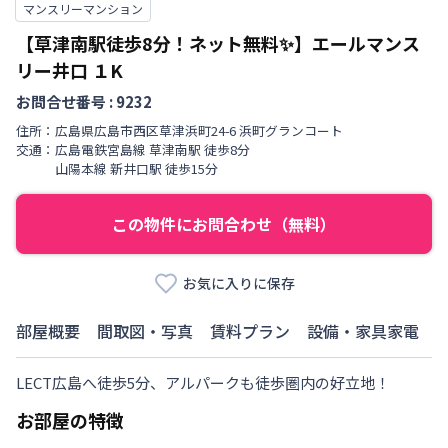
マンスリーマンション
【草津南駅徒歩8分！ネット無料✨】エールマンス
リー井口
１K
お問合せ番号 :
9232
住所：
広島県
広島市西区
草津浜町
24-6 浜町グランコート
交通：
広島電鉄宮島線
草津南駅
徒歩
8
分
山陽本線
新井口駅
徒歩
15
分
この物件にお問合わせ（無料）
お気に入りに保存
部屋概要
間取図・写真
賃料プラン
設備・家具家電
LECT広島へ徒歩5分、アルパークも徒歩圏内の好立地！
お部屋の特徴