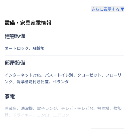
レンタル寝具3点セットは、希望された場合のみ業者
情報更新日
2026年7月26日
ロング（210日〜365日未満）：7,700円/回
さらに表示する ▼
様からご提供となります。
ミドル（90日〜210日未満）：3,300円/回
セット内容：敷布団・掛布団・枕 各カバー付き（通
ショート（30日〜90日未満）：2,200円/回
設備・家具家電情報
年用）8,800円（初回）
スーパーショート（7日〜30日未満）：1,100円/回
建物設備
ご自身でご用意いただき持ち込みも可能です。
オートロック
、
駐輪場
部屋設備
インターネット対応
、
バス・トイレ別
、
クローゼット
、
フローリ
ング
、
洗浄機能付き便座
、
ベランダ
家電
冷蔵庫
、
洗濯機
、
電子レンジ
、
テレビ・テレビ台
、
掃除機
、
炊飯
器
、
ドライヤー
、
コンロ
、
エアコン