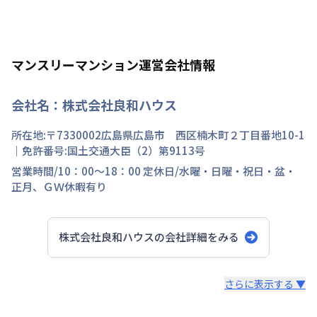
マンスリーマンション運営会社情報
会社名：
株式会社良和ハウス
所在地:〒
7330002
広島県
広島市 西区
楠木町
２丁目
番地
10-1
｜免許番号:
国土交通大臣（2）第9113号
営業時間/
10：00～18：00
定休日/
水曜・日曜・祝日・盆・
正月、ＧＷ休暇有り
株式会社良和ハウス
の会社詳細をみる
スタッフからのコメント
さらに表示する ▼