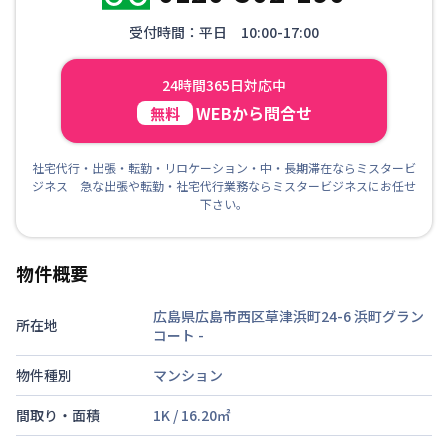
受付時間：平日 10:00-17:00
24時間365日対応中
WEBから問合せ
無料
社宅代行・出張・転勤・リロケーション・中・長期滞在ならミスタービ
ジネス 急な出張や転勤・社宅代行業務ならミスタービジネスにお任せ
下さい。
物件概要
広島県広島市西区草津浜町24-6 浜町グラン
所在地
コート
-
物件種別
マンション
間取り・面積
1K
/
16.20
㎡