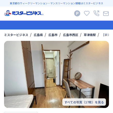
東京都のウィークリーマンション・マンスリーマンション情報はミスタービジネス
ミスタービジネス
広島県
広島市
広島市西区
草津南駅
【草津南
すべての写真（
17
枚）を見る