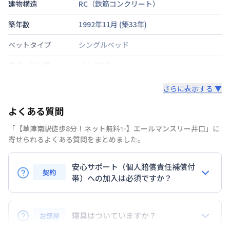
建物構造
RC（鉄筋コンクリート）
築年数
1992年11月
(築
33
年)
ベットタイプ
シングルベッド
階建・総戸数
地上8階建
鍵の種類
鍵
さらに表示する ▼
部屋の向き
南
よくある質問
禁煙・喫煙
「【草津南駅徒歩8分！ネット無料✨】エールマンスリー井口」に
寄せられるよくある質問をまとめました。
広島電鉄宮島線
草津南駅
徒歩
8
分
交通
山陽本線
新井口駅
徒歩
15
分
安心サポート（個人賠償責任補償付
契約
定員
帯）への加入は必須ですか？
2
名
はい。安心サポートへの加入は必須となります。料金
駐車場
なし
プランでは清掃料欄に期間によって設定されている費
寝具はついていますか？
お部屋
次回更新日
情報更新日より14日以内
用が含まれて表示されています。