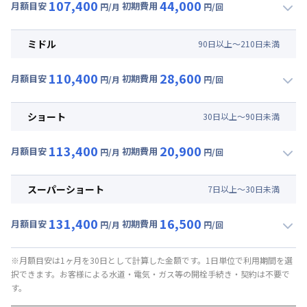
107,400
44,000
月額目安
初期費用
円/月
円/回
▼
ロング
利用時の料金詳細
月額賃料目安(30日利用)
ミドル
90
日
以上～
210
日
未満
賃料 :
75,000円/月 (2,500円/日)
110,400
28,600
光熱費他 :
24,000円/月 (800円/日) (税抜)
月額目安
初期費用
円/月
円/回
▼
ミドル
利用時の料金詳細
清掃料他 :
37,000円/回 (税抜)
月額賃料目安(30日利用)
その他費用 :
ショート
30
日
以上～
90
日
未満
管理費
:
6,000円/月 (200円/日)
賃料 :
78,000円/月 (2,600円/日)
初期費用
113,400
20,900
光熱費他 :
24,000円/月 (800円/日) (税抜)
月額目安
初期費用
円/月
円/回
事務手数料 : 3,000円/回 (税抜)
▼
ショート
利用時の料金詳細
清掃料他 :
23,000円/回 (税抜)
月額賃料目安(30日利用)
その他費用 :
スーパーショート
7
日
以上～
30
日
未満
管理費
:
6,000円/月 (200円/日)
賃料 :
81,000円/月 (2,700円/日)
初期費用
131,400
16,500
光熱費他 :
24,000円/月 (800円/日) (税抜)
月額目安
初期費用
円/月
円/回
事務手数料 : 3,000円/回 (税抜)
▼
スーパーショート
利用時の料金詳細
清掃料他 :
16,000円/回 (税抜)
月額賃料目安(30日利用)
その他費用 :
※月額目安は1ヶ月を30日として計算した金額です。1日単位で利用期間を選
択できます。お客様による水道・電気・ガス等の開栓手続き・契約は不要で
管理費
:
6,000円/月 (200円/日)
賃料 :
90,000円/月 (3,000円/日) (税抜)
す。
初期費用
光熱費他 :
24,000円/月 (800円/日) (税抜)