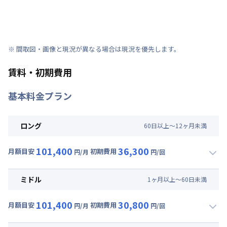
※ 間取図・画像と現況が異なる場合は現況を優先します。
賃料・初期費用
基本料金プラン
ロング
60
日
以上～
12
ヶ
月
未満
101,400
36,300
月額目安
初期費用
円/月
円/回
▼
ロング
利用時の料金詳細
月額賃料目安(30日利用)
ミドル
1
ヶ
月
以上～
60
日
未満
賃料 :
75,000円/月 (2,500円/日)
101,400
30,800
光熱費他 :
24,000円/月 (800円/日) (税抜)
月額目安
初期費用
円/月
円/回
▼
ミドル
利用時の料金詳細
清掃料他 :
20,000円/回 (税抜)