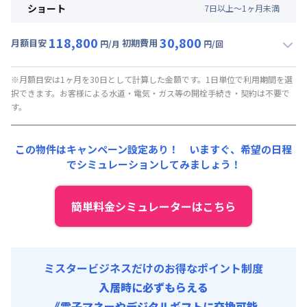
月額賃料目安(30日利用)
初期費用
ショート
7
日
以上～
1
ヶ
月
未満
賃料 :
75,000円/月 (2,500円/日)
事務手数料 : 7,000円/回 (税抜)
118,800
30,800
光熱費他 :
24,000円/月 (800円/日) (税抜)
月額目安
初期費用
寝具セット : 6,000円/回 (税抜)
円/月
円/回
▼
ショート
利用時の料金詳細
清掃料他 :
15,000円/回 (税抜)
月額賃料目安(30日利用)
初期費用
※月額目安は1ヶ月を30日として計算した金額です。1日単位で利用期間を選
択できます。お客様による水道・電気・ガス等の開栓手続き・契約は不要で
賃料 :
84,000円/月 (2,800円/日) (税抜)
事務手数料 : 7,000円/回 (税抜)
す。
光熱費他 :
24,000円/月 (800円/日) (税抜)
寝具セット : 6,000円/回 (税抜)
清掃料他 :
15,000円/回 (税抜)
この物件はキャンペーン設定あり！ いますぐ、
希望の日程
初期費用
でシミュレーションしてみましょう！
事務手数料 : 7,000円/回 (税抜)
寝具セット : 6,000円/回 (税抜)
簡単料金シミュレーターはこちら
ミスタービジネスだけのお得なポイント制度
入居時に必ずもらえる
《電子マネーやデジタルギフトに交換可能