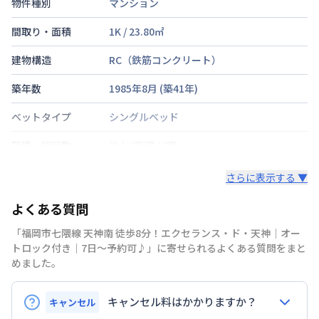
物件種別
マンション
間取り・面積
1K
/
23.80
㎡
建物構造
RC（鉄筋コンクリート）
築年数
1985年8月
(築
41
年)
ベットタイプ
シングルベッド
階建・総戸数
地上7階建
/
7階
鍵の種類
鍵
さらに表示する ▼
部屋の向き
タイプによって異なる
よくある質問
禁煙・喫煙
「福岡市七隈線 天神南 徒歩8分！エクセランス・ド・天神｜オー
トロック付き｜7日～予約可♪」に寄せられるよくある質問をまと
福岡市七隈線
薬院駅
徒歩
7
分
めました。
交通
福岡市七隈線
天神南駅
徒歩
8
分
福岡市七隈線
薬院大通駅
徒歩
9
分
キャンセル料はかかりますか？
キャンセル
定員
1
名