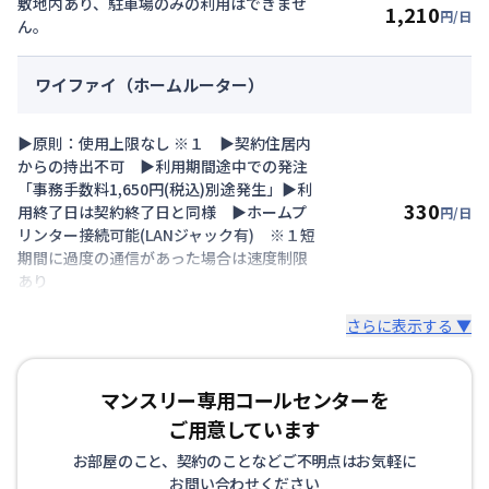
敷地内あり、駐車場のみの利用はできませ
1,210
円/日
ん。
ワイファイ（ホームルーター）
▶原則：使用上限なし ※１ ▶契約住居内
からの持出不可 ▶利用期間途中での発注
「事務手数料1,650円(税込)別途発生」▶利
330
用終了日は契約終了日と同様 ▶ホームプ
円/日
リンター接続可能(LANジャック有) ※１短
期間に過度の通信があった場合は速度制限
あり
さらに表示する ▼
マンスリー専用コールセンターを
ご用意しています
お部屋のこと、契約のことなどご不明点はお気軽に
お問い合わせください