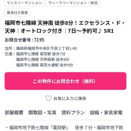
マンスリーマンション
ウィークリーマンション・民泊
家具付き賃貸
福岡市七隈線 天神南 徒歩8分！エクセランス・ド・
天神｜オートロック付き｜7日～予約可♪
SR1
お問合せ番号 :
7195
住所：
福岡県
福岡市中央区
今泉
２丁目
1-68
交通：
福岡市七隈線
薬院駅
徒歩
7
分
福岡市七隈線
天神南駅
徒歩
8
分
福岡市七隈線
薬院大通駅
徒歩
9
分
この物件にお問合わせ（無料）
お気に入りに保存
部屋概要
間取図・写真
賃料プラン
設備・家具家電
・福岡市地下鉄七隈線「薬院駅」　徒歩７分・福岡市地下鉄