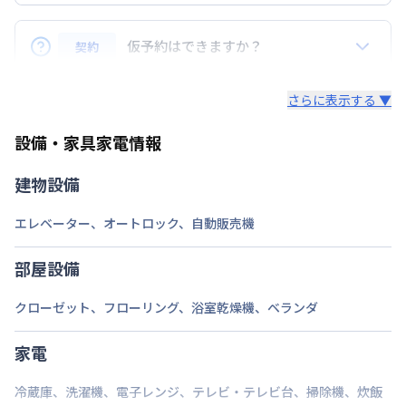
申込後のキャンセルは22,000円（税込）
駐車場
なし
仮予約はできますか？
契約
入居前のキャンセルは請求書の家賃・事務手数料の合
次回更新日
情報更新日より14日以内
計金額をキャンセル料金とします。※請求書の光熱
仮予約はお受付できません。
費・清掃費の合計金額はご返金いたします。
さらに表示する ▼
情報更新日
2026年7月24日
ご予約は、申し込み順（申込後審査により予約決定）
入居後のご返金はございません。
設備・家具家電情報
となります。お急ぎの場合はお早めに申込ください。
建物設備
エレベーター
、
オートロック
、
自動販売機
部屋設備
クローゼット
、
フローリング
、
浴室乾燥機
、
ベランダ
家電
冷蔵庫
、
洗濯機
、
電子レンジ
、
テレビ・テレビ台
、
掃除機
、
炊飯