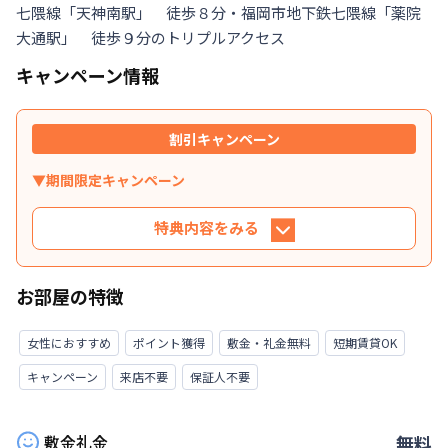
七隈線「天神南駅」　徒歩８分・福岡市地下鉄七隈線「薬院
大通駅」　徒歩９分のトリプルアクセス
キャンペーン情報
割引キャンペーン
▼期間限定キャンペーン
特典内容をみる
特典内容
お部屋の特徴
利用条件に合致するお客様は、掲示金額にてご紹
介いたします。※条件に合致しない場合、別途御
女性におすすめ
ポイント獲得
敷金・礼金無料
短期賃貸OK
見積書にてご提示いたします。
キャンペーン
来店不要
保証人不要
利用条件
敷金礼金
無料
①対象：新規限定 ②（マンスリー）ご利用期間