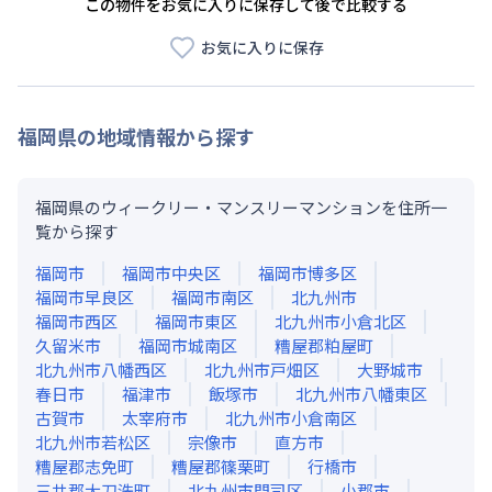
この物件をお気に入りに保存して後で比較する
お気に入りに保存
福岡県
の地域情報から探す
福岡県のウィークリー・マンスリーマンションを住所一
覧から探す
福岡市
福岡市中央区
福岡市博多区
福岡市早良区
福岡市南区
北九州市
福岡市西区
福岡市東区
北九州市小倉北区
久留米市
福岡市城南区
糟屋郡粕屋町
北九州市八幡西区
北九州市戸畑区
大野城市
春日市
福津市
飯塚市
北九州市八幡東区
古賀市
太宰府市
北九州市小倉南区
北九州市若松区
宗像市
直方市
糟屋郡志免町
糟屋郡篠栗町
行橋市
三井郡大刀洗町
北九州市門司区
小郡市