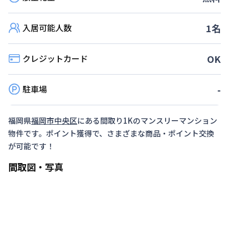
が１か月以上のお客様 ③（ウィークリー）ご利
用日数が20日以上・利用開始日が「受付日の翌日
入居可能人数
1
名
から起算して７日以内」
対象期間
クレジットカード
OK
2026年7月1日
~
2026年12月26日
駐車場
-
▶予定数に達し次第、予告なく終了します。
福岡県
福岡市中央区
にある間取り
1K
のマンスリーマンション
物件です。ポイント獲得で、さまざまな商品・ポイント交換
が可能です！
間取図・写真