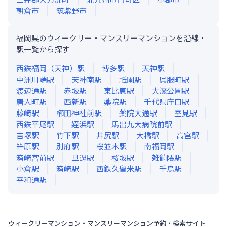
朝倉市
筑紫野市
福岡県のウィークリー・マンスリーマンションを沿線・
駅一覧から探す
西鉄福岡（天神）
駅
博多
駅
天神
駅
中洲川端
駅
天神南
駅
祇園
駅
呉服町
駅
渡辺通
駅
赤坂
駅
東比恵
駅
大濠公園
駅
唐人町
駅
西新
駅
薬院
駅
千代県庁口
駅
藤崎
駅
櫛田神社前
駅
薬院大通
駅
室見
駅
西鉄平尾
駅
姪浜
駅
馬出九大病院前
駅
吉塚
駅
竹下
駅
井尻
駅
大橋
駅
高宮
駅
笹原
駅
別府
駅
桜並木
駅
南福岡
駅
箱崎宮前
駅
旦過
駅
桜坂
駅
雑餉隈
駅
小倉
駅
箱崎
駅
西鉄久留米
駅
千鳥
駅
平和通
駅
ウィークリーマンション・マンスリーマンション予約・検索サイト