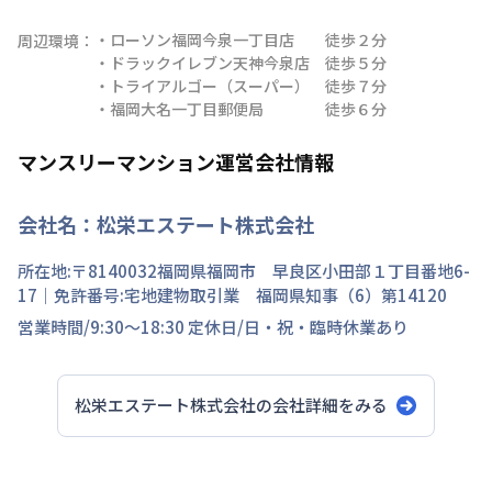
・ローソン福岡今泉一丁目店　　徒歩２分

周辺環境：
・ドラックイレブン天神今泉店　徒歩５分

・トライアルゴー（スーパー）　徒歩７分

・福岡大名一丁目郵便局　　　　徒歩６分
マンスリーマンション運営会社情報
会社名：
松栄エステート株式会社
所在地:〒
8140032
福岡県
福岡市 早良区
小田部
１丁目
番地
6-
17
｜免許番号:
宅地建物取引業 福岡県知事（6）第14120
営業時間/
9:30～18:30
定休日/
日・祝・臨時休業あり
松栄エステート株式会社
の会社詳細をみる