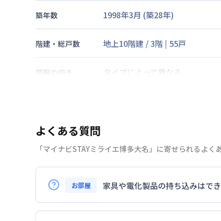
1998年3月
(築
28
年)
築年数
地上10階建
/
3階
|
55戸
階建・総戸数
タイプによって異なる
部屋の向き
福岡市空港線
赤坂駅
徒歩
5
分
西鉄天神大牟田線
西鉄福岡（天
交通
福岡市空港線
天神駅
徒歩
11
分
よくある質問
「マイナビSTAYミライエ博多大名」に寄せられるよく
なし
駐車場
2026年7月24日
情報更新日
家具や電化製品の持ち込みはでき
お部屋
お持ち込みいただけます。
ただし、標準設備として部屋に備え付けの