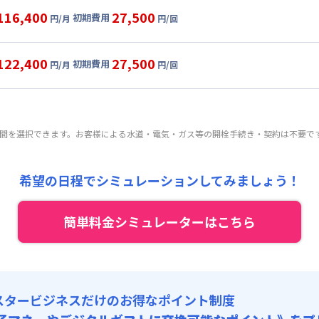
目安(30日利用)
116,400
27,500
初期費用
円/月
円/回
,000円/月 (2,400円/日)
ル
利用時の料金詳細
:
24,000円/月 (800円/日) (税抜)
目安(30日利用)
122,400
27,500
初期費用
:
25,000円/回 (税抜)
円/月
円/回
,000円/月 (2,400円/日)
ート
利用時の料金詳細
 :
:
24,000円/月 (800円/日) (税抜)
目安(30日利用)
:
18,000円/月 (600円/日)
:
25,000円/回 (税抜)
,000円/月 (2,600円/日)
 :
期間を選択できます。お客様による水道・電気・ガス等の開栓手続き・契約は不要で
:
24,000円/月 (800円/日) (税抜)
:
18,000円/月 (600円/日)
:
25,000円/回 (税抜)
 :
希望の日程でシミュレーションしてみましょう！
:
18,000円/月 (600円/日)
簡単料金シミュレーターはこちら
スタービジネスだけのお得なポイント制度