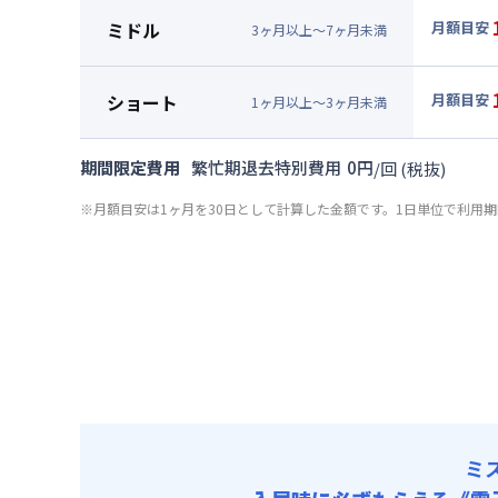
月額賃料
ミドル
月額目安
3
ヶ
月
以上～
7
ヶ
月
未満
賃料 :
72
▼
ミド
光熱費他 
月額賃料
ショート
月額目安
清掃料他 
1
ヶ
月
以上～
3
ヶ
月
未満
賃料 :
72
▼
ショ
その他費用
光熱費他 
月額賃料
共益費
期間限定費用
繁忙期退去特別費用
0
円
/
回
(税抜)
清掃料他 
賃料 :
78
その他費用
※月額目安は1ヶ月を30日として計算した金額です。1日単位で利用
光熱費他 
共益費
清掃料他 
その他費用
共益費
ミ