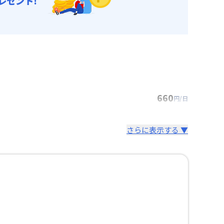
レゼント!
660
円/日
さらに表示する ▼