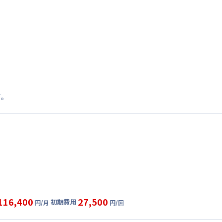
す。
116,400
27,500
初期費用
円/月
円/回
グ
利用時の料金詳細