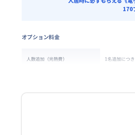
入居時に必ずもらえる
《電
17
オプション料金
人数追加（光熱費）
1名追加につ