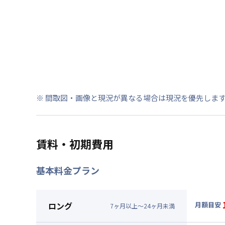
※ 間取図・画像と現況が異なる場合は現況を優先しま
賃料・初期費用
基本料金プラン
ロング
月額目安
7
ヶ
月
以上～
24
ヶ
月
未満
▼
ロン