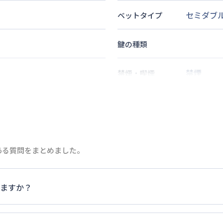
セミダブ
ベットタイプ
鍵の種類
禁煙
禁煙・喫煙
神）駅
徒歩
8
分
2
名
定員
ある質問をまとめました。
情報更新日
次回更新日
ますか？
家具・家電以外の扱いについては当社では責任を負いかねます