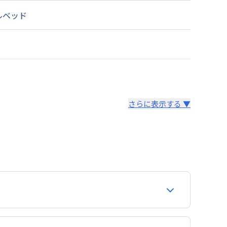
ルベッド
さらに表示する ▼
より14日以内
。あらかじめご了承ください。