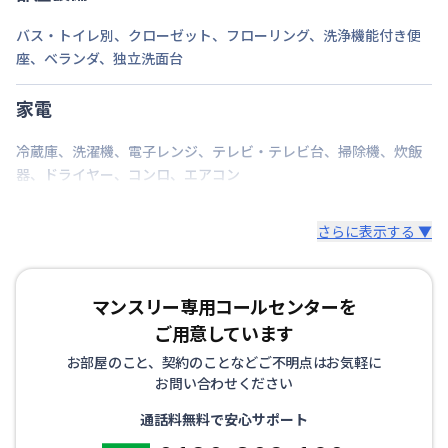
バス・トイレ別
、
クローゼット
、
フローリング
、
洗浄機能付き便
座
、
ベランダ
、
独立洗面台
家電
冷蔵庫
、
洗濯機
、
電子レンジ
、
テレビ・テレビ台
、
掃除機
、
炊飯
器
、
ドライヤー
、
コンロ
、
エアコン
さらに表示する ▼
マンスリー専用コールセンターを
ご用意しています
お部屋のこと、契約のことなどご不明点はお気軽に
お問い合わせください
通話料無料で安心サポート