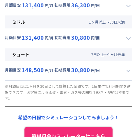
131,400
36,300
月額目安
初期費用
円/月
円/回
▼
ロング
利用時の料金詳細
月額賃料目安(30日利用)
ミドル
1
ヶ
月
以上～
60
日
未満
賃料 :
105,000円/月 (3,500円/日)
131,400
30,800
光熱費他 :
24,000円/月 (800円/日) (税抜)
月額目安
初期費用
円/月
円/回
▼
ミドル
利用時の料金詳細
清掃料他 :
20,000円/回 (税抜)
月額賃料目安(30日利用)
初期費用
ショート
7
日
以上～
1
ヶ
月
未満
賃料 :
105,000円/月 (3,500円/日)
事務手数料 : 7,000円/回 (税抜)
148,500
30,800
光熱費他 :
24,000円/月 (800円/日) (税抜)
月額目安
初期費用
寝具セット : 6,000円/回 (税抜)
円/月
円/回
▼
ショート
利用時の料金詳細
清掃料他 :
15,000円/回 (税抜)
月額賃料目安(30日利用)
初期費用
※月額目安は1ヶ月を30日として計算した金額です。1日単位で利用期間を選
択できます。お客様による水道・電気・ガス等の開栓手続き・契約は不要で
賃料 :
111,000円/月 (3,700円/日) (税抜)
事務手数料 : 7,000円/回 (税抜)
す。
光熱費他 :
24,000円/月 (800円/日) (税抜)
寝具セット : 6,000円/回 (税抜)
清掃料他 :
15,000円/回 (税抜)
希望の日程でシミュレーションしてみましょう！
初期費用
事務手数料 : 7,000円/回 (税抜)
寝具セット : 6,000円/回 (税抜)
簡単料金シミュレーターはこちら