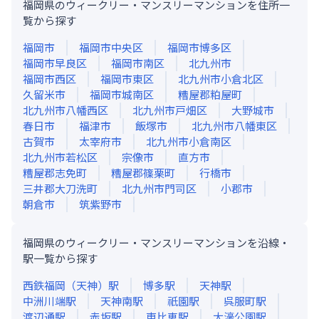
福岡県のウィークリー・マンスリーマンションを住所一
覧から探す
福岡市
福岡市中央区
福岡市博多区
福岡市早良区
福岡市南区
北九州市
福岡市西区
福岡市東区
北九州市小倉北区
久留米市
福岡市城南区
糟屋郡粕屋町
北九州市八幡西区
北九州市戸畑区
大野城市
春日市
福津市
飯塚市
北九州市八幡東区
古賀市
太宰府市
北九州市小倉南区
北九州市若松区
宗像市
直方市
糟屋郡志免町
糟屋郡篠栗町
行橋市
三井郡大刀洗町
北九州市門司区
小郡市
朝倉市
筑紫野市
福岡県のウィークリー・マンスリーマンションを沿線・
駅一覧から探す
西鉄福岡（天神）
駅
博多
駅
天神
駅
中洲川端
駅
天神南
駅
祇園
駅
呉服町
駅
渡辺通
駅
赤坂
駅
東比恵
駅
大濠公園
駅