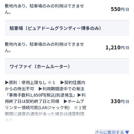
敷地内あり、駐車場のみの利用はできませ
550
円/日
ん。
駐車場（ピュアドームグランディー博多のみ）
敷地内あり、駐車場のみの利用はできませ
1,210
円/日
ん。
ワイファイ（ホームルーター）
▶原則：使用上限なし ※１ ▶契約住居内
からの持出不可 ▶利用期間途中での発注
「事務手数料1,650円(税込)別途発生」▶利
330
用終了日は契約終了日と同様 ▶ホームプ
円/日
リンター接続可能(LANジャック有) ※１短
期間に過度の通信があった場合は速度制限
あり
さらに表示する ▼