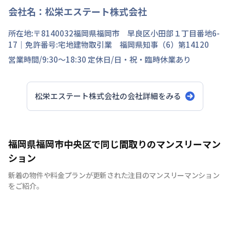
会社名：
松栄エステート株式会社
所在地:〒
8140032
福岡県
福岡市 早良区
小田部
１丁目
番地
6-
17
｜免許番号:
宅地建物取引業 福岡県知事（6）第14120
営業時間/
9:30～18:30
定休日/
日・祝・臨時休業あり
松栄エステート株式会社
の会社詳細をみる
福岡県福岡市中央区で同じ間取りのマンスリーマン
ション
新着の物件や料金プランが更新された注目のマンスリーマンション
をご紹介。