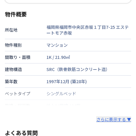
物件概要
福岡県福岡市中央区赤坂１丁目7-25
エステ
所在地
ートモア赤坂
物件種別
マンション
間取り・面積
1K
/
21.90
㎡
建物構造
SRC（鉄骨鉄筋コンクリート造）
築年数
1997年12月
(築
28
年)
ベットタイプ
シングルベッド
階建・総戸数
地上14階建
/
14階
鍵の種類
カードキー
さらに表示する ▼
部屋の向き
タイプによって異なる
よくある質問