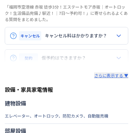
禁煙・喫煙
「福岡市空港線 赤坂 徒歩3分！エステートモア赤坂｜オートロッ
ク！生活備品完備♪駅近！｜7日～予約可！」に寄せられるよくあ
交通
福岡市空港線
赤坂駅
徒歩
3
分
る質問をまとめました。
定員
1
名
キャンセル料はかかりますか？
キャンセル
駐車場
なし
申込後のキャンセルは22,000円（税込）
次回更新日
情報更新日より14日以内
仮予約はできますか？
契約
入居前のキャンセルは請求書の家賃・事務手数料の合
情報更新日
2026年7月26日
計金額をキャンセル料金とします。※請求書の光熱
仮予約はお受付できません。
費・清掃費の合計金額はご返金いたします。
さらに表示する ▼
ご予約は、申し込み順（申込後審査により予約決定）
入居後のご返金はございません。
設備・家具家電情報
となります。お急ぎの場合はお早めに申込ください。
建物設備
エレベーター
、
オートロック
、
防犯カメラ
、
自動販売機
部屋設備