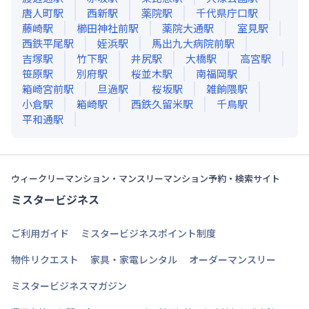
唐人町
駅
西新
駅
薬院
駅
千代県庁口
駅
藤崎
駅
櫛田神社前
駅
薬院大通
駅
室見
駅
西鉄平尾
駅
姪浜
駅
馬出九大病院前
駅
吉塚
駅
竹下
駅
井尻
駅
大橋
駅
高宮
駅
笹原
駅
別府
駅
桜並木
駅
南福岡
駅
箱崎宮前
駅
旦過
駅
桜坂
駅
雑餉隈
駅
小倉
駅
箱崎
駅
西鉄久留米
駅
千鳥
駅
平和通
駅
ウィークリーマンション・マンスリーマンション予約・検索サイト
ミスタービジネス
ご利用ガイド
ミスタービジネスポイント制度
物件リクエスト
家具・家電レンタル
オーダーマンスリー
ミスタービジネスマガジン