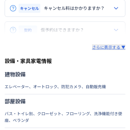
10
分
福岡市空港線
天神駅
徒歩
14
分
キャンセル料はかかりますか？
キャンセル
定員
1
名
申込後のキャンセルは22,000円（税込）
仮予約はできますか？
契約
駐車場
なし
入居前のキャンセルは請求書の家賃・事務手数料の合
計金額をキャンセル料金とします。※請求書の光熱
仮予約はお受付できません。
次回更新日
情報更新日より14日以内
費・清掃費の合計金額はご返金いたします。
さらに表示する ▼
ご予約は、申し込み順（申込後審査により予約決定）
情報更新日
2026年7月24日
入居後のご返金はございません。
設備・家具家電情報
となります。お急ぎの場合はお早めに申込ください。
建物設備
エレベーター
、
オートロック
、
防犯カメラ
、
自動販売機
部屋設備
バス・トイレ別
、
クローゼット
、
フローリング
、
洗浄機能付き便
座
、
ベランダ