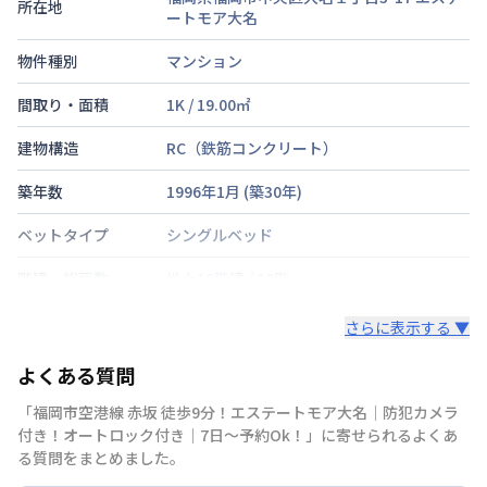
所在地
ートモア大名
物件種別
マンション
間取り・面積
1K
/
19.00
㎡
建物構造
RC（鉄筋コンクリート）
築年数
1996年1月
(築
30
年)
ベットタイプ
シングルベッド
階建・総戸数
地上10階建
/
10階
鍵の種類
鍵
さらに表示する ▼
部屋の向き
タイプによって異なる
よくある質問
禁煙・喫煙
「福岡市空港線 赤坂 徒歩9分！エステートモア大名｜防犯カメラ
付き！オートロック付き｜7日～予約Ok！」に寄せられるよくあ
福岡市空港線
赤坂駅
徒歩
9
分
る質問をまとめました。
西鉄天神大牟田線
西鉄福岡（天神）駅
徒歩
交通