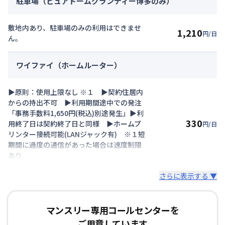
駐車場（ピュアドームグランディー博多のみ）
敷地内あり、駐車場のみの利用はできませ
1,210
円/日
ん。
ワイファイ（ホームルーター）
▶原則：使用上限なし ※１ ▶契約住居内
からの持出不可 ▶利用期間途中での発注
「事務手数料1,650円(税込)別途発生」▶利
330
用終了日は契約終了日と同様 ▶ホームプ
円/日
リンター接続可能(LANジャック有) ※１短
期間に過度の通信があった場合は速度制限
あり
さらに表示する ▼
マンスリー専用コールセンターを
ご用意しています