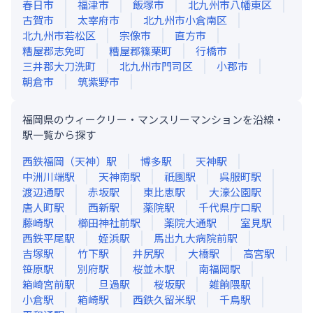
春日市
福津市
飯塚市
北九州市八幡東区
古賀市
太宰府市
北九州市小倉南区
北九州市若松区
宗像市
直方市
糟屋郡志免町
糟屋郡篠栗町
行橋市
三井郡大刀洗町
北九州市門司区
小郡市
朝倉市
筑紫野市
福岡県のウィークリー・マンスリーマンションを沿線・
駅一覧から探す
西鉄福岡（天神）
駅
博多
駅
天神
駅
中洲川端
駅
天神南
駅
祇園
駅
呉服町
駅
渡辺通
駅
赤坂
駅
東比恵
駅
大濠公園
駅
唐人町
駅
西新
駅
薬院
駅
千代県庁口
駅
藤崎
駅
櫛田神社前
駅
薬院大通
駅
室見
駅
西鉄平尾
駅
姪浜
駅
馬出九大病院前
駅
吉塚
駅
竹下
駅
井尻
駅
大橋
駅
高宮
駅
笹原
駅
別府
駅
桜並木
駅
南福岡
駅
箱崎宮前
駅
旦過
駅
桜坂
駅
雑餉隈
駅
小倉
駅
箱崎
駅
西鉄久留米
駅
千鳥
駅