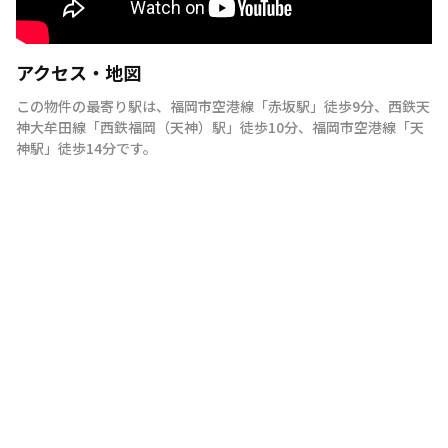
アクセス・地図
この物件の最寄り駅は
、
福岡市空港線
「
赤坂駅
」
徒歩9分
、
西鉄天
神大牟田線
「
西鉄福岡（天神）駅
」
徒歩10分
、
福岡市空港線
「
天
神駅
」
徒歩14分
です。