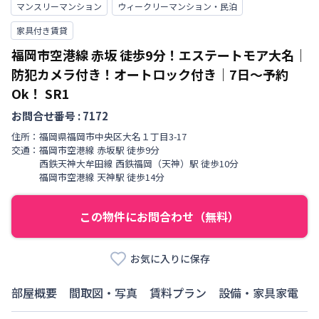
マンスリーマンション
ウィークリーマンション・民泊
家具付き賃貸
福岡市空港線 赤坂 徒歩9分！エステートモア大名｜
防犯カメラ付き！オートロック付き｜7日～予約
Ok！
SR1
お問合せ番号 :
7172
住所：
福岡県
福岡市中央区
大名
１丁目
3-17
交通：
福岡市空港線
赤坂駅
徒歩
9
分
西鉄天神大牟田線
西鉄福岡（天神）駅
徒歩
10
分
福岡市空港線
天神駅
徒歩
14
分
この物件にお問合わせ（無料）
お気に入りに保存
部屋概要
間取図・写真
賃料プラン
設備・家具家電