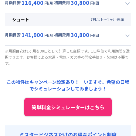
116,400
30,800
光熱費他 :
24,000円/月 (800円/日) (税抜)
月額目安
初期費用
円/月
円/回
▼
ミドル
利用時の料金詳細
清掃料他 :
20,000円/回 (税抜)
月額賃料目安(30日利用)
初期費用
ショート
7
日
以上～
1
ヶ
月
未満
賃料 :
90,000円/月 (3,000円/日)
事務手数料 : 7,000円/回 (税抜)
141,900
30,800
光熱費他 :
24,000円/月 (800円/日) (税抜)
月額目安
初期費用
寝具セット : 6,000円/回 (税抜)
円/月
円/回
▼
ショート
利用時の料金詳細
清掃料他 :
15,000円/回 (税抜)
月額賃料目安(30日利用)
初期費用
※月額目安は1ヶ月を30日として計算した金額です。1日単位で利用期間を選
択できます。お客様による水道・電気・ガス等の開栓手続き・契約は不要で
賃料 :
105,000円/月 (3,500円/日) (税抜)
事務手数料 : 7,000円/回 (税抜)
す。
光熱費他 :
24,000円/月 (800円/日) (税抜)
寝具セット : 6,000円/回 (税抜)
清掃料他 :
15,000円/回 (税抜)
この物件はキャンペーン設定あり！ いますぐ、
希望の日程
初期費用
でシミュレーションしてみましょう！
事務手数料 : 7,000円/回 (税抜)
寝具セット : 6,000円/回 (税抜)
簡単料金シミュレーターはこちら
ミスタービジネスだけのお得なポイント制度