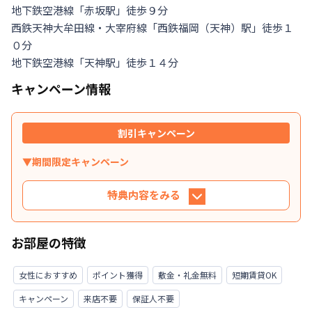
地下鉄空港線「赤坂駅」徒歩９分

西鉄天神大牟田線・大宰府線「西鉄福岡（天神）駅」徒歩１
０分

地下鉄空港線「天神駅」徒歩１４分
キャンペーン情報
割引キャンペーン
▼期間限定キャンペーン
特典内容をみる
特典内容
お部屋の特徴
利用条件に合致するお客様は、掲示金額にてご紹
介いたします。※条件に合致しない場合、別途御
女性におすすめ
ポイント獲得
敷金・礼金無料
短期賃貸OK
見積書にてご提示いたします。
キャンペーン
来店不要
保証人不要