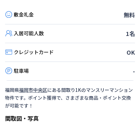
利用条件
敷金礼金
無料
①対象：新規限定 ②（マンスリー）ご利用期間
が１か月以上のお客様 ③（ウィークリー）ご利
用日数が20日以上・利用開始日が「受付日の翌日
入居可能人数
1
名
から起算して７日以内」
対象期間
クレジットカード
OK
2026年7月1日
~
2026年12月26日
駐車場
-
▶予定数に達し次第、予告なく終了します。
福岡県
福岡市中央区
にある間取り
1K
のマンスリーマンション
物件です。ポイント獲得で、さまざまな商品・ポイント交換
が可能です！
間取図・写真