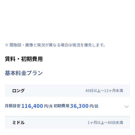
※ 間取図・画像と現況が異なる場合は現況を優先します。
賃料・初期費用
基本料金プラン
ロング
60
日
以上～
12
ヶ
月
未満
116,400
36,300
月額目安
初期費用
円/月
円/回
▼
ロング
利用時の料金詳細
月額賃料目安(30日利用)
ミドル
1
ヶ
月
以上～
60
日
未満
賃料 :
90,000円/月 (3,000円/日)