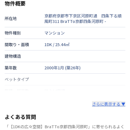
物件概要
京都府京都市下京区河原町通 四条下る順
所在地
風町311 BraTTo京都四条河原町
-
物件種別
マンション
間取り・面積
1DK
/
25.44
㎡
建物構造
築年数
2000年1月
(築
26
年)
ベットタイプ
階建・総戸数
地上14階建
鍵の種類
鍵
さらに表示する ▼
部屋の向き
タイプによって異なる
よくある質問
禁煙・喫煙
「【1DKの広々空間】BraTTo京都四条河原町」に寄せられるよく