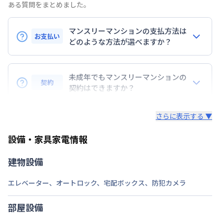
ある質問をまとめました。
阪急電鉄京都線
京都河原町駅
徒歩
1
分
交通
京阪電気鉄道京阪線
祇園四条駅
徒歩
3
分
マンスリーマンションの支払方法は
京阪電気鉄道京阪線
三条駅
徒歩
11
分
お支払い
どのような方法が選べますか？
定員
2
名
BraTToの運営するマンスリーマンションのお支払い
駐車場
なし
は、指定口座へのお振込み・当社での現金払い、クレ
未成年でもマンスリーマンションの
契約
ジットカード払い（DCカード、VISAカード、Master
契約はできますか？
次回更新日
情報更新日より14日以内
カード、JCBカード、UFJカード、UFJニコス、
未成年の方でもご契約いただけますが、「親権者同意
AMEX）、 PayPay払いが可能です。
情報更新日
2026年7月25日
さらに表示する ▼
書」をご提出いただく事になります。
設備・家具家電情報
建物設備
エレベーター
、
オートロック
、
宅配ボックス
、
防犯カメラ
部屋設備