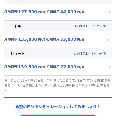
127,500
44,000
月額目安
初期費用
円/月
円/回
▼
ロング
利用時の料金詳細
月額賃料目安(30日利用)
ミドル
3
ヶ
月
以上～
6
ヶ
月
未満
賃料 :
90,000円/月 (3,000円/日)
135,000
33,000
光熱費他 :
0円/月 (0円/日) ※賃料に含める
月額目安
初期費用
円/月
円/回
▼
ミドル
利用時の料金詳細
清掃料他 :
35,000円/回 (税抜)
月額賃料目安(30日利用)
その他費用 :
ショート
1
ヶ
月
以上～
3
ヶ
月
未満
管理費
:
37,500円/月 (1,250円/日)
賃料 :
97,500円/月 (3,250円/日)
初期費用
139,500
22,000
光熱費他 :
0円/月 (0円/日) ※賃料に含める
月額目安
初期費用
円/月
円/回
契約事務手数料 : 5,000円/回 (税抜)
▼
ショート
利用時の料金詳細
清掃料他 :
25,000円/回 (税抜)
月額賃料目安(30日利用)
その他費用 :
※月額目安は1ヶ月を30日として計算した金額です。1日単位で利用期間を選
択できます。お客様による水道・電気・ガス等の開栓手続き・契約は不要で
管理費
:
37,500円/月 (1,250円/日)
賃料 :
102,000円/月 (3,400円/日)
す。
初期費用
光熱費他 :
0円/月 (0円/日) ※賃料に含める
契約事務手数料 : 5,000円/回 (税抜)
清掃料他 :
15,000円/回 (税抜)
希望の日程でシミュレーションしてみましょう！
その他費用 :
管理費
:
37,500円/月 (1,250円/日)