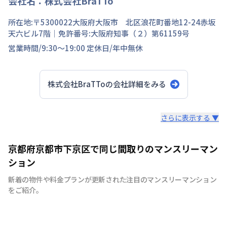
会社名：
株式会社BraTTo
所在地:〒
5300022
大阪府
大阪市 北区
浪花町
番地
12-24赤坂
天六ビル7階
｜免許番号:
大阪府知事（２）第61159号
営業時間/
9:30～19:00
定休日/
年中無休
株式会社BraTTo
の会社詳細をみる
スタッフからのコメント
さらに表示する ▼
全国の主要都市を中心に、即日から利用可能なウィークリ
京都府京都市下京区で同じ間取りのマンスリーマン
ーマンションやマンスリーマンションを紹介しておりま
ション
す。大学受験、単身赴任など様々な用途でお使い いただ
新着の物件や料金プランが更新された注目のマンスリーマンション
ける『BraTTo×weekly＆monthly』をぜひご利用くださ
をご紹介。
い。 敷金・礼金はかかりません。電気・ガス・水道の手
続きも不要でカバン一つでご入居頂けます。