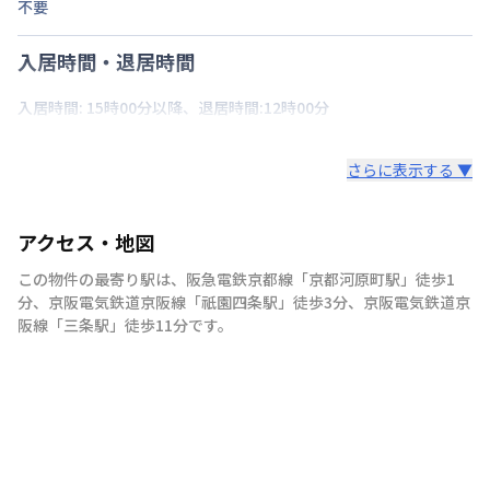
不要
入居時間・退居時間
入居時間: 15時00分以降、退居時間:12時00分
さらに表示する ▼
アクセス・地図
この物件の最寄り駅は
、
阪急電鉄京都線
「
京都河原町駅
」
徒歩1
分
、
京阪電気鉄道京阪線
「
祇園四条駅
」
徒歩3分
、
京阪電気鉄道京
阪線
「
三条駅
」
徒歩11分
です。