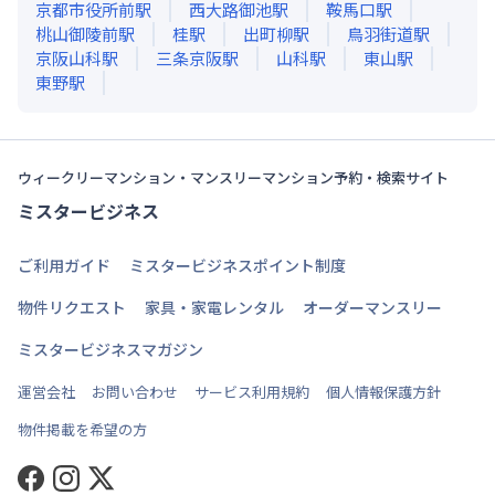
京都市役所前
駅
西大路御池
駅
鞍馬口
駅
桃山御陵前
駅
桂
駅
出町柳
駅
鳥羽街道
駅
京阪山科
駅
三条京阪
駅
山科
駅
東山
駅
東野
駅
ウィークリーマンション・マンスリーマンション予約・検索サイト
ミスタービジネス
ご利用ガイド
ミスタービジネスポイント制度
物件リクエスト
家具・家電レンタル
オーダーマンスリー
ミスタービジネスマガジン
運営会社
お問い合わせ
サービス利用規約
個人情報保護方針
物件掲載を希望の方
Facebook
Instagram
Twitter