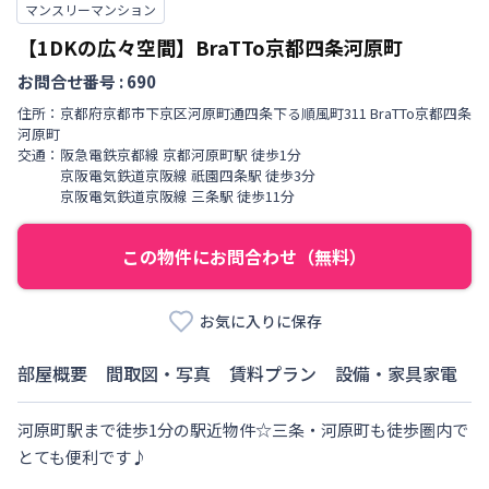
マンスリーマンション
【1DKの広々空間】BraTTo京都四条河原町
お問合せ番号 :
690
住所：
京都府
京都市下京区
河原町通四条下る
順風町
311 BraTTo京都四条
河原町
交通：
阪急電鉄京都線
京都河原町駅
徒歩
1
分
京阪電気鉄道京阪線
祇園四条駅
徒歩
3
分
京阪電気鉄道京阪線
三条駅
徒歩
11
分
この物件にお問合わせ（無料）
お気に入りに保存
部屋概要
間取図・写真
賃料プラン
設備・家具家電
河原町駅まで徒歩1分の駅近物件☆三条・河原町も徒歩圏内で
とても便利です♪