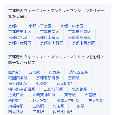
京都府のウィークリー・マンスリーマンションを住所一
覧から探す
京都市
京都市下京区
京都市中京区
京都市東山区
京都市南区
京都市右京区
京都市北区
京都市上京区
京都市左京区
京都市伏見区
京都市山科区
京都市西京区
京都府のウィークリー・マンスリーマンションを沿線・
駅一覧から探す
四条
駅
五条
駅
烏丸
駅
清水五条
駅
祇園四条
駅
京都河原町
駅
京都
駅
烏丸御池
駅
七条
駅
丸太町
駅
梅小路京都西
駅
二条城前
駅
北大路
駅
丹波口
駅
太秦天神川
駅
東寺
駅
大宮
駅
西院
駅
四条大宮
駅
嵐電天神川
駅
蚕ノ社
駅
東福寺
駅
二条
駅
九条
駅
十条
駅
西大路
駅
三条
駅
伏見桃山
駅