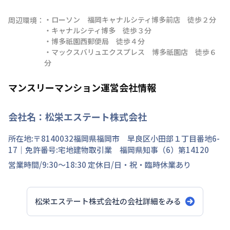
・ローソン　福岡キャナルシティ博多前店　徒歩２分

周辺環境：
・キャナルシティ博多　徒歩３分

・博多祇園西郵便局　徒歩４分

・マックスバリュエクスプレス　博多祇園店　徒歩６
分
マンスリーマンション運営会社情報
会社名：
松栄エステート株式会社
所在地:〒
8140032
福岡県
福岡市 早良区
小田部
１丁目
番地
6-
17
｜免許番号:
宅地建物取引業 福岡県知事（6）第14120
営業時間/
9:30～18:30
定休日/
日・祝・臨時休業あり
松栄エステート株式会社
の会社詳細をみる