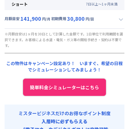
月額賃料目安(30日利用)
初期費用
ショート
7
日
以上～
1
ヶ
月
未満
賃料 :
90,000円/月 (3,000円/日)
事務手数料 : 7,000円/回 (税抜)
141,900
30,800
光熱費他 :
24,000円/月 (800円/日) (税抜)
月額目安
初期費用
寝具セット : 6,000円/回 (税抜)
円/月
円/回
▼
ショート
利用時の料金詳細
清掃料他 :
15,000円/回 (税抜)
月額賃料目安(30日利用)
初期費用
※月額目安は1ヶ月を30日として計算した金額です。1日単位で利用期間を選
択できます。お客様による水道・電気・ガス等の開栓手続き・契約は不要で
賃料 :
105,000円/月 (3,500円/日) (税抜)
事務手数料 : 7,000円/回 (税抜)
す。
光熱費他 :
24,000円/月 (800円/日) (税抜)
寝具セット : 6,000円/回 (税抜)
清掃料他 :
15,000円/回 (税抜)
この物件はキャンペーン設定あり！ いますぐ、
希望の日程
初期費用
でシミュレーションしてみましょう！
事務手数料 : 7,000円/回 (税抜)
寝具セット : 6,000円/回 (税抜)
簡単料金シミュレーターはこちら
ミスタービジネスだけのお得なポイント制度
入居時に必ずもらえる