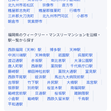
北九州市若松区
宗像市
直方市
糟屋郡志免町
糟屋郡篠栗町
行橋市
三井郡大刀洗町
北九州市門司区
小郡市
朝倉市
筑紫野市
福岡県のウィークリー・マンスリーマンションを沿線・
駅一覧から探す
西鉄福岡（天神）
駅
博多
駅
天神
駅
中洲川端
駅
天神南
駅
祇園
駅
呉服町
駅
渡辺通
駅
赤坂
駅
東比恵
駅
大濠公園
駅
唐人町
駅
西新
駅
薬院
駅
千代県庁口
駅
藤崎
駅
櫛田神社前
駅
薬院大通
駅
室見
駅
西鉄平尾
駅
姪浜
駅
馬出九大病院前
駅
吉塚
駅
竹下
駅
井尻
駅
大橋
駅
高宮
駅
笹原
駅
別府
駅
桜並木
駅
南福岡
駅
箱崎宮前
駅
旦過
駅
桜坂
駅
雑餉隈
駅
小倉
駅
箱崎
駅
西鉄久留米
駅
千鳥
駅
平和通
駅