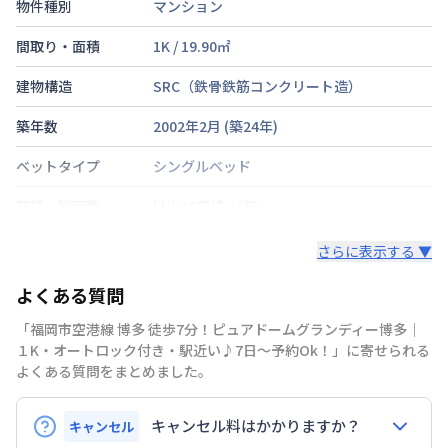
物件種別
マンション
間取り・面積
1K
/
19.90
㎡
建物構造
SRC（鉄骨鉄筋コンクリート造）
築年数
2002年2月
(築
24
年)
ベットタイプ
シングルベッド
階建・総戸数
地上12階建
/
2階
鍵の種類
鍵
さらに表示する ▼
部屋の向き
タイプによって異なる
よくある質問
禁煙・喫煙
「福岡市空港線 博多 徒歩7分！ピュアドームグランディー博多｜
１K・オートロック付き・駅近い♪7日～予約Ok！」に寄せられる
福岡市空港線
博多駅
徒歩
7
分
よくある質問をまとめました。
交通
福岡市空港線
祇園駅
徒歩
8
分
福岡市七隈線
櫛田神社前駅
徒歩
4
分
キャンセル料はかかりますか？
キャンセル
定員
1
名