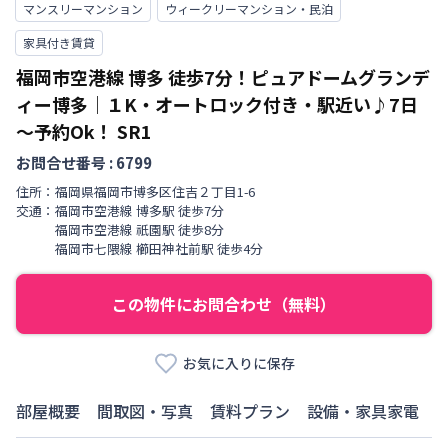
マンスリーマンション
ウィークリーマンション・民泊
家具付き賃貸
福岡市空港線 博多 徒歩7分！ピュアドームグランデ
ィー博多｜１K・オートロック付き・駅近い♪7日
～予約Ok！
SR1
お問合せ番号 :
6799
住所：
福岡県
福岡市博多区
住吉
２丁目
1-6
交通：
福岡市空港線
博多駅
徒歩
7
分
福岡市空港線
祇園駅
徒歩
8
分
福岡市七隈線
櫛田神社前駅
徒歩
4
分
この物件にお問合わせ（無料）
お気に入りに保存
部屋概要
間取図・写真
賃料プラン
設備・家具家電