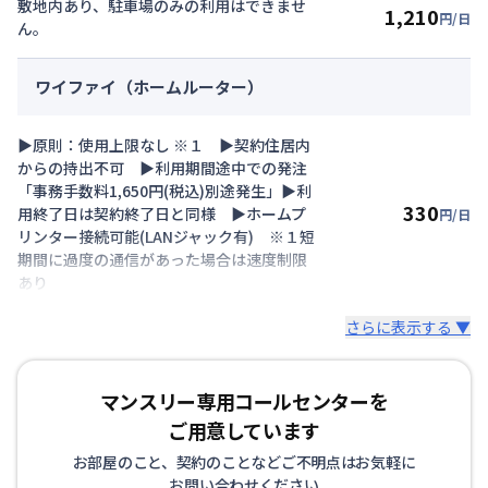
敷地内あり、駐車場のみの利用はできませ
1,210
円/日
ん。
ワイファイ（ホームルーター）
▶原則：使用上限なし ※１ ▶契約住居内
からの持出不可 ▶利用期間途中での発注
「事務手数料1,650円(税込)別途発生」▶利
330
用終了日は契約終了日と同様 ▶ホームプ
円/日
リンター接続可能(LANジャック有) ※１短
期間に過度の通信があった場合は速度制限
あり
さらに表示する ▼
マンスリー専用コールセンターを
ご用意しています
お部屋のこと、契約のことなどご不明点はお気軽に
お問い合わせください