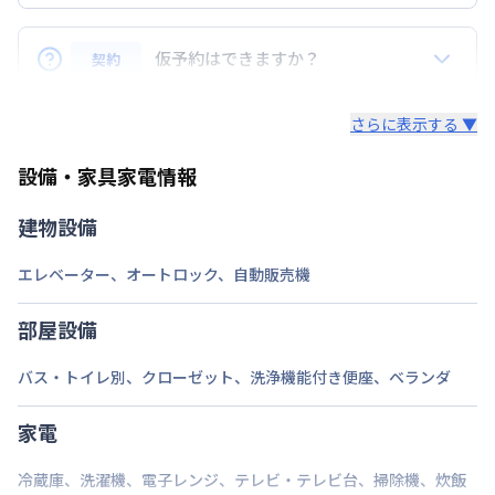
申込後のキャンセルは22,000円（税込）
あり(空き要確認)
仮予約はできますか？
契約
最大
1
台
入居前のキャンセルは請求書の家賃・事務手数料の合
駐車場
敷地内駐車場
計金額をキャンセル料金とします。※請求書の光熱
仮予約はお受付できません。
その他
費・清掃費の合計金額はご返金いたします。
さらに表示する ▼
ご予約は、申し込み順（申込後審査により予約決定）
次回更新日
情報更新日より14日以内
入居後のご返金はございません。
設備・家具家電情報
となります。お急ぎの場合はお早めに申込ください。
情報更新日
2026年7月26日
建物設備
・駐車場のみの利用はできません。 ・駐車場利用の場合、物件の
利用日数と同計算となります。
エレベーター
、
オートロック
、
自動販売機
部屋設備
バス・トイレ別
、
クローゼット
、
洗浄機能付き便座
、
ベランダ
家電
冷蔵庫
、
洗濯機
、
電子レンジ
、
テレビ・テレビ台
、
掃除機
、
炊飯