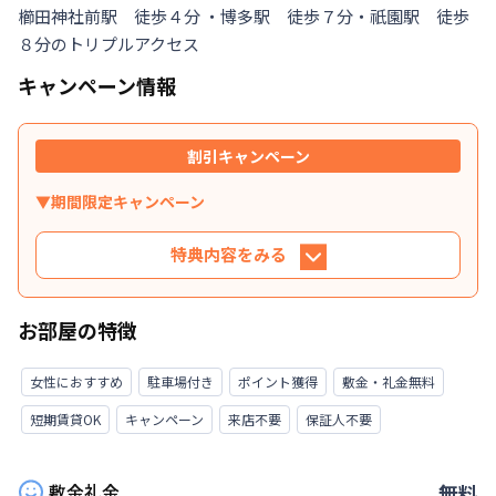
櫛田神社前駅　徒歩４分 ・博多駅　徒歩７分・祇園駅　徒歩
８分のトリプルアクセス
キャンペーン情報
割引キャンペーン
▼期間限定キャンペーン
特典内容をみる
特典内容
お部屋の特徴
利用条件に合致するお客様は、掲示金額にてご紹
介いたします。※条件に合致しない場合、別途御
女性におすすめ
駐車場付き
ポイント獲得
敷金・礼金無料
見積書にてご提示いたします。
短期賃貸OK
キャンペーン
来店不要
保証人不要
利用条件
敷金礼金
無料
①対象：新規限定 ②（マンスリー）ご利用期間