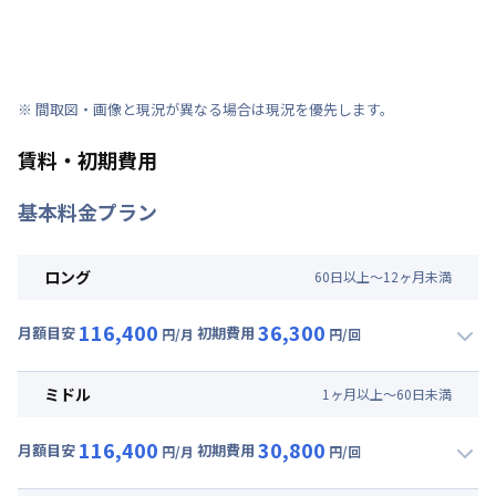
※ 間取図・画像と現況が異なる場合は現況を優先します。
賃料・初期費用
基本料金プラン
ロング
60
日
以上～
12
ヶ
月
未満
116,400
36,300
月額目安
初期費用
円/月
円/回
▼
ロング
利用時の料金詳細
月額賃料目安(30日利用)
ミドル
1
ヶ
月
以上～
60
日
未満
賃料 :
90,000円/月 (3,000円/日)
116,400
30,800
光熱費他 :
24,000円/月 (800円/日) (税抜)
月額目安
初期費用
円/月
円/回
▼
ミドル
利用時の料金詳細
清掃料他 :
20,000円/回 (税抜)