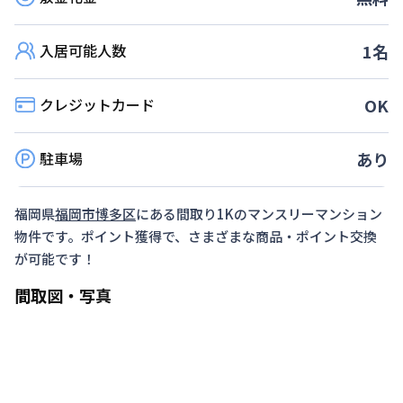
が１か月以上のお客様 ③（ウィークリー）ご利
用日数が20日以上・利用開始日が「受付日の翌日
入居可能人数
1
名
から起算して７日以内」
対象期間
クレジットカード
OK
2026年7月1日
~
2026年12月26日
駐車場
あり
▶予定数に達し次第、予告なく終了します。
福岡県
福岡市博多区
にある間取り
1K
のマンスリーマンション
物件です。ポイント獲得で、さまざまな商品・ポイント交換
が可能です！
間取図・写真