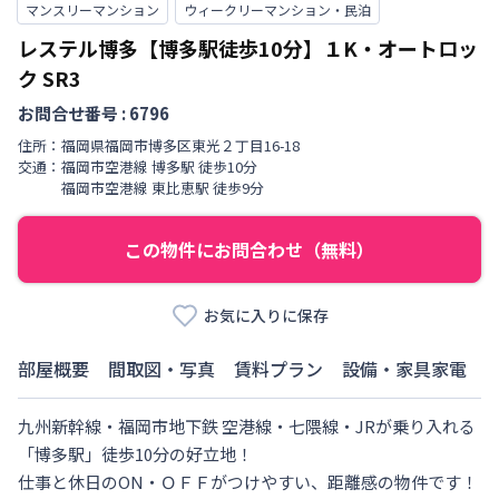
マンスリーマンション
ウィークリーマンション・民泊
レステル博多【博多駅徒歩10分】１K・オートロッ
ク
SR3
お問合せ番号 :
6796
住所：
福岡県
福岡市博多区
東光
２丁目
16-18
交通：
福岡市空港線
博多駅
徒歩
10
分
福岡市空港線
東比恵駅
徒歩
9
分
この物件にお問合わせ（無料）
お気に入りに保存
部屋概要
間取図・写真
賃料プラン
設備・家具家電
九州新幹線・福岡市地下鉄 空港線・七隈線・JRが乗り入れる
「博多駅」徒歩10分の好立地！

仕事と休日のON・ＯＦＦがつけやすい、距離感の物件です！