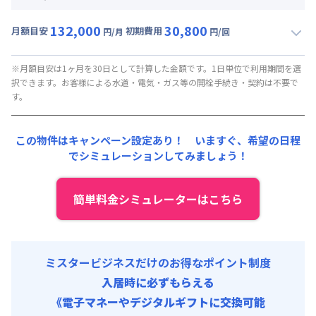
賃料 :
84,000円/月 (2,800円/日)
事務手数料 : 7,000円/回 (税抜)
132,000
30,800
光熱費他 :
24,000円/月 (800円/日) (税抜)
月額目安
初期費用
寝具セット : 6,000円/回 (税抜)
円/月
円/回
▼
ショート
利用時の料金詳細
清掃料他 :
15,000円/回 (税抜)
月額賃料目安(30日利用)
初期費用
※月額目安は1ヶ月を30日として計算した金額です。1日単位で利用期間を選
択できます。お客様による水道・電気・ガス等の開栓手続き・契約は不要で
賃料 :
96,000円/月 (3,200円/日) (税抜)
事務手数料 : 7,000円/回 (税抜)
す。
光熱費他 :
24,000円/月 (800円/日) (税抜)
寝具セット : 6,000円/回 (税抜)
清掃料他 :
15,000円/回 (税抜)
この物件はキャンペーン設定あり！ いますぐ、
希望の日程
初期費用
でシミュレーションしてみましょう！
事務手数料 : 7,000円/回 (税抜)
寝具セット : 6,000円/回 (税抜)
簡単料金シミュレーターはこちら
ミスタービジネスだけのお得なポイント制度
入居時に必ずもらえる
《電子マネーやデジタルギフトに交換可能