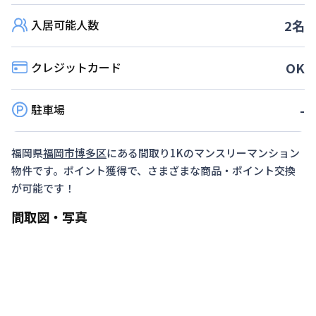
から起算して７日以内」
入居可能人数
2
名
対象期間
2026年7月1日
~
2026年12月26日
クレジットカード
OK
▶予定数に達し次第、予告なく終了します。
駐車場
-
福岡県
福岡市博多区
にある間取り
1K
のマンスリーマンション
物件です。ポイント獲得で、さまざまな商品・ポイント交換
が可能です！
間取図・写真