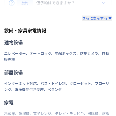
仮予約はできますか？
契約
入居前のキャンセルは請求書の家賃・事務手数料の合
次回更新日
情報更新日より14日以内
計金額をキャンセル料金とします。※請求書の光熱
仮予約はお受付できません。
費・清掃費の合計金額はご返金いたします。
さらに表示する ▼
情報更新日
2026年7月26日
ご予約は、申し込み順（申込後審査により予約決定）
入居後のご返金はございません。
設備・家具家電情報
となります。お急ぎの場合はお早めに申込ください。
建物設備
エレベーター
、
オートロック
、
宅配ボックス
、
防犯カメラ
、
自動
販売機
部屋設備
インターネット対応
、
バス・トイレ別
、
クローゼット
、
フローリ
ング
、
洗浄機能付き便座
、
ベランダ
家電
冷蔵庫
、
洗濯機
、
電子レンジ
、
テレビ・テレビ台
、
掃除機
、
炊飯