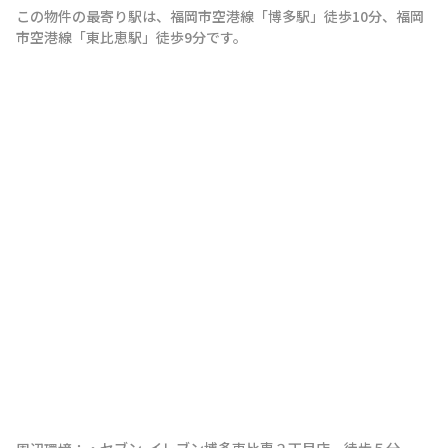
この物件の最寄り駅は
、
福岡市空港線
「
博多駅
」
徒歩10分
、
福岡
市空港線
「
東比恵駅
」
徒歩9分
です。
・セブン-イレブン博多東比恵２丁目店　徒歩５分
