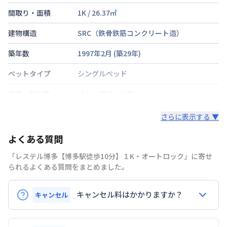
間取り・面積
1K
/
26.37
㎡
建物構造
SRC（鉄骨鉄筋コンクリート造）
築年数
1997年2月
(築
29
年)
ベットタイプ
シングルベッド
階建・総戸数
地上11階建
/
10階
鍵の種類
鍵
さらに表示する ▼
部屋の向き
タイプによって異なる
よくある質問
禁煙・喫煙
「レステル博多【博多駅徒歩10分】１K・オートロック」に寄せ
られるよくある質問をまとめました。
福岡市空港線
博多駅
徒歩
10
分
交通
福岡市空港線
東比恵駅
徒歩
9
分
キャンセル料はかかりますか？
キャンセル
定員
2
名
申込後のキャンセルは22,000円（税込）
駐車場
なし