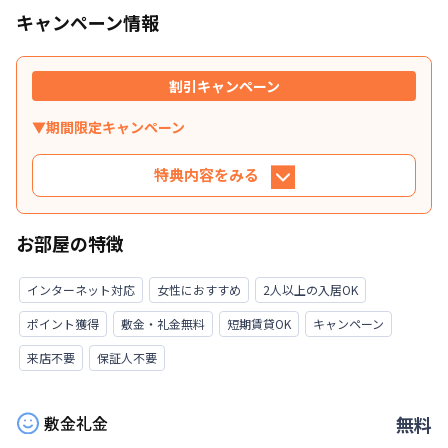
キャンペーン情報
割引キャンペーン
▼期間限定キャンペーン
特典内容をみる
特典内容
お部屋の特徴
利用条件に合致するお客様は、掲示金額にてご紹
介いたします。※条件に合致しない場合、別途御
インターネット対応
女性におすすめ
2人以上の入居OK
見積書にてご提示いたします。
ポイント獲得
敷金・礼金無料
短期賃貸OK
キャンペーン
利用条件
来店不要
保証人不要
①対象：新規限定 ②（マンスリー）ご利用期間
が１か月以上のお客様 ③（ウィークリー）ご利
敷金礼金
無料
用日数が20日以上・利用開始日が「受付日の翌日