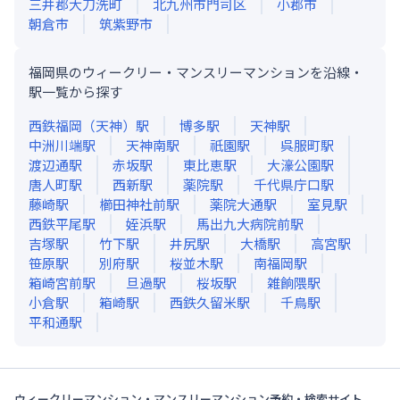
三井郡大刀洗町
北九州市門司区
小郡市
朝倉市
筑紫野市
福岡県のウィークリー・マンスリーマンションを沿線・
駅一覧から探す
西鉄福岡（天神）
駅
博多
駅
天神
駅
中洲川端
駅
天神南
駅
祇園
駅
呉服町
駅
渡辺通
駅
赤坂
駅
東比恵
駅
大濠公園
駅
唐人町
駅
西新
駅
薬院
駅
千代県庁口
駅
藤崎
駅
櫛田神社前
駅
薬院大通
駅
室見
駅
西鉄平尾
駅
姪浜
駅
馬出九大病院前
駅
吉塚
駅
竹下
駅
井尻
駅
大橋
駅
高宮
駅
笹原
駅
別府
駅
桜並木
駅
南福岡
駅
箱崎宮前
駅
旦過
駅
桜坂
駅
雑餉隈
駅
小倉
駅
箱崎
駅
西鉄久留米
駅
千鳥
駅
平和通
駅
ウィークリーマンション・マンスリーマンション予約・検索サイト