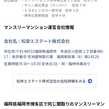
周辺環境：
・サニー東比恵店（スーパー）　徒歩７分

・トヨタレンタカー東光店　徒歩２分

・博多比恵郵便局　徒歩４分
マンスリーマンション運営会社情報
会社名：
松栄エステート株式会社
所在地:〒
8140032
福岡県
福岡市 早良区
小田部
１丁目
番地
6-
17
｜免許番号:
宅地建物取引業 福岡県知事（6）第14120
営業時間/
9:30～18:30
定休日/
日・祝・臨時休業あり
松栄エステート株式会社
の会社詳細をみる
福岡県福岡市博多区で同じ間取りのマンスリーマン