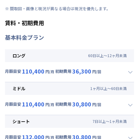
※ 間取図・画像と現況が異なる場合は現況を優先します。
賃料・初期費用
基本料金プラン
ロング
60
日
以上～
12
ヶ
月
未満
110,400
36,300
月額目安
初期費用
円/月
円/回
▼
ロング
利用時の料金詳細
月額賃料目安(30日利用)
ミドル
1
ヶ
月
以上～
60
日
未満
賃料 :
84,000円/月 (2,800円/日)
110,400
30,800
光熱費他 :
24,000円/月 (800円/日) (税抜)
月額目安
初期費用
円/月
円/回
▼
ミドル
利用時の料金詳細
清掃料他 :
20,000円/回 (税抜)
月額賃料目安(30日利用)
初期費用
ショート
7
日
以上～
1
ヶ
月
未満
賃料 :
84,000円/月 (2,800円/日)
事務手数料 : 7,000円/回 (税抜)
132,000
30,800
光熱費他 :
24,000円/月 (800円/日) (税抜)
月額目安
初期費用
寝具セット : 6,000円/回 (税抜)
円/月
円/回