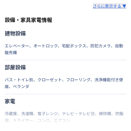
仮予約はお受付できません。
費・清掃費の合計金額はご返金いたします。
さらに表示する ▼
情報更新日
2026年7月26日
ご予約は、申し込み順（申込後審査により予約決定）
入居後のご返金はございません。
設備・家具家電情報
となります。お急ぎの場合はお早めに申込ください。
建物設備
エレベーター
、
オートロック
、
宅配ボックス
、
防犯カメラ
、
自動
販売機
部屋設備
バス・トイレ別
、
クローゼット
、
フローリング
、
洗浄機能付き便
座
、
ベランダ
家電
冷蔵庫
、
洗濯機
、
電子レンジ
、
テレビ・テレビ台
、
掃除機
、
炊飯
器
、
ドライヤー
、
コンロ
、
エアコン