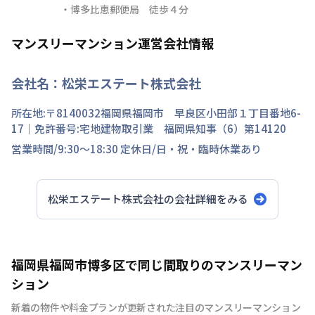
・博多比恵郵便局　徒歩４分
マンスリーマンション運営会社情報
会社名：
松栄エステート株式会社
所在地:〒
8140032
福岡県
福岡市 早良区
小田部
１丁目
番地
6-
17
｜免許番号:
宅地建物取引業 福岡県知事（6）第14120
営業時間/
9:30～18:30
定休日/
日・祝・臨時休業あり
松栄エステート株式会社
の会社詳細をみる
福岡県福岡市博多区で同じ間取りのマンスリーマン
ション
新着の物件や料金プランが更新された注目のマンスリーマンション