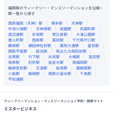
福岡県のウィークリー・マンスリーマンションを沿線・
駅一覧から探す
西鉄福岡（天神）
駅
博多
駅
天神
駅
中洲川端
駅
天神南
駅
祇園
駅
呉服町
駅
渡辺通
駅
赤坂
駅
東比恵
駅
大濠公園
駅
唐人町
駅
西新
駅
薬院
駅
千代県庁口
駅
藤崎
駅
櫛田神社前
駅
薬院大通
駅
室見
駅
西鉄平尾
駅
姪浜
駅
馬出九大病院前
駅
吉塚
駅
竹下
駅
井尻
駅
大橋
駅
高宮
駅
笹原
駅
別府
駅
桜並木
駅
南福岡
駅
箱崎宮前
駅
旦過
駅
桜坂
駅
雑餉隈
駅
小倉
駅
箱崎
駅
西鉄久留米
駅
千鳥
駅
平和通
駅
ウィークリーマンション・マンスリーマンション予約・検索サイト
ミスタービジネス