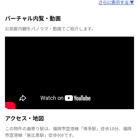
さらに表示する ▼
バーチャル内覧・動画
お部屋内観をパノラマ・動画でご紹介します。
アクセス・地図
この物件の最寄り駅は
、
福岡市空港線
「
博多駅
」
徒歩10分
、
福岡
市空港線
「
東比恵駅
」
徒歩9分
です。