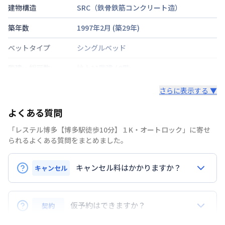
建物構造
SRC（鉄骨鉄筋コンクリート造）
築年数
1997年2月
(築
29
年)
ベットタイプ
シングルベッド
階建・総戸数
地上11階建
/
9階
鍵の種類
鍵
さらに表示する ▼
部屋の向き
タイプによって異なる
よくある質問
禁煙・喫煙
「レステル博多【博多駅徒歩10分】１K・オートロック」に寄せ
られるよくある質問をまとめました。
福岡市空港線
博多駅
徒歩
10
分
交通
福岡市空港線
東比恵駅
徒歩
9
分
キャンセル料はかかりますか？
キャンセル
定員
2
名
申込後のキャンセルは22,000円（税込）
駐車場
なし
仮予約はできますか？
契約
入居前のキャンセルは請求書の家賃・事務手数料の合
次回更新日
情報更新日より14日以内
計金額をキャンセル料金とします。※請求書の光熱