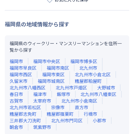
福岡県
の地域情報から探す
福岡県のウィークリー・マンスリーマンションを住所一
覧から探す
福岡市
福岡市中央区
福岡市博多区
福岡市早良区
福岡市南区
北九州市
福岡市西区
福岡市東区
北九州市小倉北区
久留米市
福岡市城南区
糟屋郡粕屋町
北九州市八幡西区
北九州市戸畑区
大野城市
春日市
福津市
飯塚市
北九州市八幡東区
古賀市
太宰府市
北九州市小倉南区
北九州市若松区
宗像市
直方市
糟屋郡志免町
糟屋郡篠栗町
行橋市
三井郡大刀洗町
北九州市門司区
小郡市
朝倉市
筑紫野市