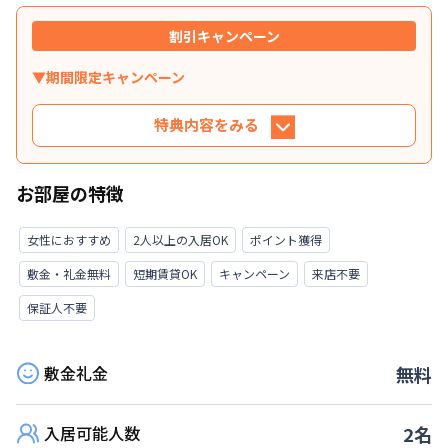
割引キャンペーン
▼期間限定キャンペーン
特典内容をみる
特典内容
お部屋の特徴
利用条件に合致するお客様は、掲示金額にてご紹
介いたします。※条件に合致しない場合、別途御
女性におすすめ
2人以上の入居OK
ポイント獲得
見積書にてご提示いたします。
敷金・礼金無料
短期賃貸OK
キャンペーン
来店不要
利用条件
保証人不要
①対象：新規限定 ②（マンスリー）ご利用期間
が１か月以上のお客様 ③（ウィークリー）ご利
敷金礼金
無料
用日数が20日以上・利用開始日が「受付日の翌日
から起算して７日以内」
入居可能人数
2
名