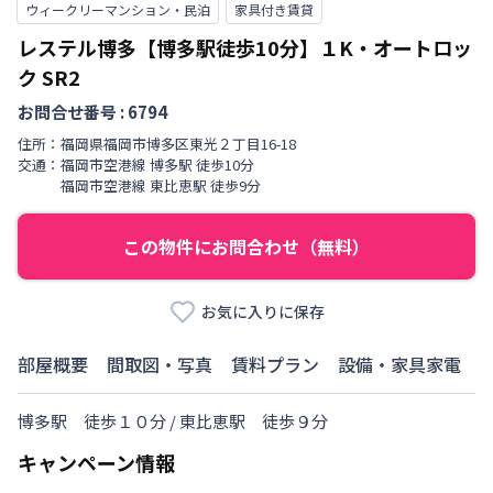
ウィークリーマンション・民泊
家具付き賃貸
レステル博多【博多駅徒歩10分】１K・オートロッ
ク
SR2
お問合せ番号 :
6794
住所：
福岡県
福岡市博多区
東光
２丁目
16-18
交通：
福岡市空港線
博多駅
徒歩
10
分
福岡市空港線
東比恵駅
徒歩
9
分
この物件にお問合わせ（無料）
お気に入りに保存
部屋概要
間取図・写真
賃料プラン
設備・家具家電
博多駅　徒歩１０分 / 東比恵駅　徒歩９分
キャンペーン情報