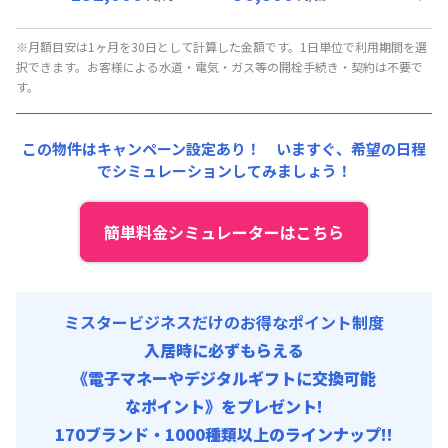
▼
ショート
利用時の料金詳細
清掃料他 :
15,000円/回 (税抜)
月額賃料目安(30日利用)
初期費用
※月額目安は1ヶ月を30日として計算した金額です。1日単位で利用期間を選
択できます。お客様による水道・電気・ガス等の開栓手続き・契約は不要で
賃料 :
96,000円/月 (3,200円/日) (税抜)
事務手数料 : 7,000円/回 (税抜)
す。
光熱費他 :
24,000円/月 (800円/日) (税抜)
寝具セット : 6,000円/回 (税抜)
清掃料他 :
15,000円/回 (税抜)
この物件はキャンペーン設定あり！ いますぐ、
希望の日程
初期費用
でシミュレーションしてみましょう！
事務手数料 : 7,000円/回 (税抜)
寝具セット : 6,000円/回 (税抜)
簡単料金シミュレーターはこちら
ミスタービジネスだけのお得なポイント制度
入居時に必ずもらえる
《電子マネーやデジタルギフトに交換可能
なポイント》をプレゼント!
170ブランド・1000種類以上のラインナップ!!