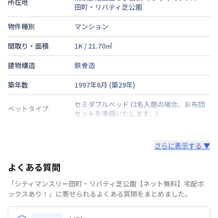
所在地
田町・リバティ芝公園
物件種別
マンション
間取り・面積
1K
/
21.70
㎡
建物構造
鉄骨造
築年数
1997年6月
(築
29
年)
セミダブルベッド
(2名入居の場合、お布団
ベットタイプ
セットを準備いたします。)
階建・総戸数
さらに表示する ▼
鍵の種類
よくある質問
部屋の向き
「シティマンスリー田町・リバティ芝公園【ネット無料】宅配ボ
禁煙・喫煙
禁煙
ックスあり！」に寄せられるよくある質問をまとめました。
山手線
田町駅
徒歩
11
分