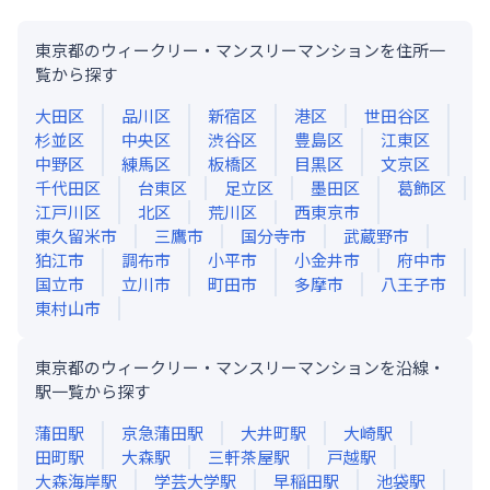
東京都のウィークリー・マンスリーマンションを住所一
覧から探す
大田区
品川区
新宿区
港区
世田谷区
杉並区
中央区
渋谷区
豊島区
江東区
中野区
練馬区
板橋区
目黒区
文京区
千代田区
台東区
足立区
墨田区
葛飾区
江戸川区
北区
荒川区
西東京市
東久留米市
三鷹市
国分寺市
武蔵野市
狛江市
調布市
小平市
小金井市
府中市
国立市
立川市
町田市
多摩市
八王子市
東村山市
東京都のウィークリー・マンスリーマンションを沿線・
駅一覧から探す
蒲田
駅
京急蒲田
駅
大井町
駅
大崎
駅
田町
駅
大森
駅
三軒茶屋
駅
戸越
駅
大森海岸
駅
学芸大学
駅
早稲田
駅
池袋
駅