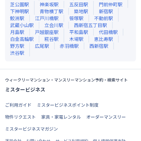
芝公園
駅
神楽坂
駅
五反田
駅
門前仲町
駅
下神明
駅
青物横丁
駅
築地
駅
新宿
駅
鮫洲
駅
江戸川橋
駅
笹塚
駅
不動前
駅
武蔵小山
駅
立会川
駅
西新宿五丁目
駅
月島
駅
戸越銀座
駅
平和島
駅
代田橋
駅
白金高輪
駅
糀谷
駅
木場
駅
恵比寿
駅
野方
駅
広尾
駅
赤羽橋
駅
西新宿
駅
渋谷
駅
ウィークリーマンション・マンスリーマンション予約・検索サイト
ミスタービジネス
ご利用ガイド
ミスタービジネスポイント制度
物件リクエスト
家具・家電レンタル
オーダーマンスリー
ミスタービジネスマガジン
運営会社
お問い合わせ
サービス利用規約
個人情報保護方針