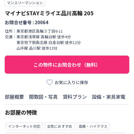
マンスリーマンション
マイナビSTAYミライエ品川高輪
205
お問合せ番号 :
20064
住所：
東京都
港区
高輪
３丁目
6-11
交通：
東京都浅草線
高輪台駅
徒歩
4
分
東京地下鉄南北線
白金台駅
徒歩
12
分
山手線
品川駅
徒歩
13
分
この物件にお問合わせ（無料）
お気に入りに保存
部屋概要
間取図・写真
賃料プラン
設備・家具家電
お部屋の特徴
インターネット対応
女性におすすめ
高級・ハイクラス