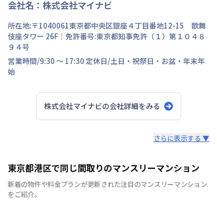
会社名：
株式会社マイナビ
所在地:〒
1040061
東京都
中央区
銀座
４丁目
番地
12-15 歌舞
伎座タワー 26F
｜免許番号:
東京都知事免許（１）第１０４８
９４号
営業時間/
9:30 ～ 17:30
定休日/
土日・祝祭日・お盆・年末年
始
株式会社マイナビ
の会社詳細をみる
スタッフからのコメント
さらに表示する ▼
快適で安心な住まいをご提供。入居者様の住み心地と健康
東京都港区で同じ間取りのマンスリーマンション
を考え、専門部隊がお部屋を厳選！入居者満足度97％！
新着の物件や料金プランが更新された注目のマンスリーマンション
をご紹介。