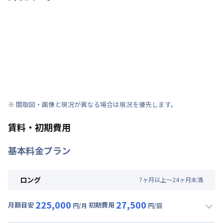
※ 間取図・画像と現況が異なる場合は現況を優先します。
賃料・初期費用
基本料金プラン
ロング
7
ヶ
月
以上～
24
ヶ
月
未満
225,000
27,500
月額目安
初期費用
円/月
円/回
▼
ロング
利用時の料金詳細