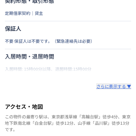
契約形態・取引形態
定期借家契約｜貸主
保証人
不要 保証人は不要です。（緊急連絡先は必要）
入居時間・退居時間
入居時間: 15時00分以降、退居時間:15時00分
さらに表示する ▼
アクセス・地図
この物件の最寄り駅は
、
東京都浅草線
「
高輪台駅
」
徒歩4分
、
東京
地下鉄南北線
「
白金台駅
」
徒歩12分
、
山手線
「
品川駅
」
徒歩13分
です。