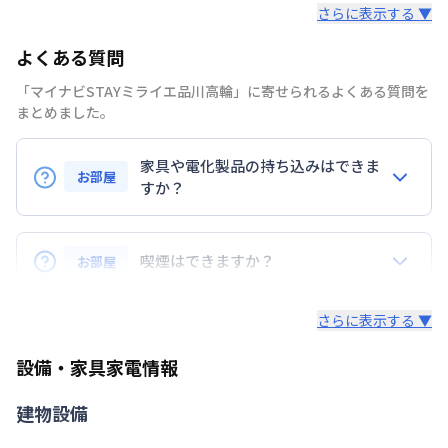
さらに表示する ▼
部屋の向き
タイプによって異なる
よくある質問
禁煙・喫煙
禁煙
「マイナビSTAYミライエ品川高輪」に寄せられるよくある質問を
東京都浅草線
高輪台駅
徒歩
4
分
まとめました。
交通
東京地下鉄南北線
白金台駅
徒歩
12
分
山手線
品川駅
徒歩
13
分
家具や電化製品の持ち込みはできま
お部屋
定員
すか？
2
名
お持ち込みいただけます。
駐車場
なし
ただし、標準設備として部屋に備え付けの家具・家電
喫煙はできますか？
お部屋
次回更新日
情報更新日より14日以内
以外の扱いについては当社では責任を負いかねます。
あらかじめご了承ください。
弊社が取扱うお部屋はすべて禁煙でございます。
情報更新日
2026年7月23日
さらに表示する ▼
また、お持ち込みいただいた家具や家電はご退去時に
ご自身で撤去をお願いします。
設備・家具家電情報
建物設備