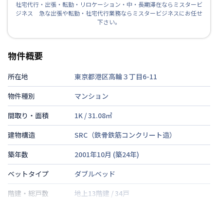
社宅代行・出張・転勤・リロケーション・中・長期滞在ならミスタービ
ジネス 急な出張や転勤・社宅代行業務ならミスタービジネスにお任せ
下さい。
物件概要
所在地
東京都港区高輪３丁目6-11
物件種別
マンション
間取り・面積
1K
/
31.08
㎡
建物構造
SRC（鉄骨鉄筋コンクリート造）
築年数
2001年10月
(築
24
年)
ベットタイプ
ダブルベッド
階建・総戸数
地上13階建
/
34戸
鍵の種類