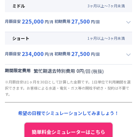
月額賃料目安(30日利用)
ミドル
3
ヶ
月
以上～
7
ヶ
月
未満
賃料 :
174,000円/月 (5,800円/日)
225,000
27,500
光熱費他 :
30,000円/月 (1,000円/日) (税抜)
月額目安
初期費用
円/月
円/回
▼
ミドル
利用時の料金詳細
清掃料他 :
25,000円/回 (税抜)
月額賃料目安(30日利用)
その他費用 :
ショート
1
ヶ
月
以上～
3
ヶ
月
未満
共益費
:
18,000円/月 (600円/日)
賃料 :
174,000円/月 (5,800円/日)
234,000
27,500
光熱費他 :
30,000円/月 (1,000円/日) (税抜)
月額目安
初期費用
円/月
円/回
▼
ショート
利用時の料金詳細
清掃料他 :
25,000円/回 (税抜)
月額賃料目安(30日利用)
その他費用 :
期間限定費用
繁忙期退去特別費用
0
円
/
回
(税抜)
共益費
:
18,000円/月 (600円/日)
賃料 :
183,000円/月 (6,100円/日)
※月額目安は1ヶ月を30日として計算した金額です。1日単位で利用期間を選
光熱費他 :
30,000円/月 (1,000円/日) (税抜)
択できます。お客様による水道・電気・ガス等の開栓手続き・契約は不要で
清掃料他 :
25,000円/回 (税抜)
す。
その他費用 :
共益費
:
18,000円/月 (600円/日)
希望の日程でシミュレーションしてみましょう！
簡単料金シミュレーターはこちら