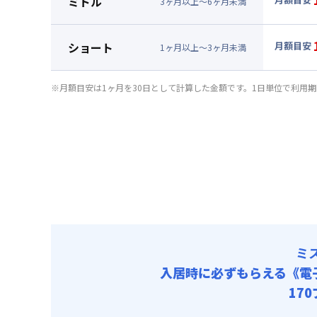
ミドル
3
ヶ
月
以上～
6
ヶ
月
未満
賃料 :
63
▼
ミド
光熱費他 
月額賃料
ショート
月額目安
清掃料他 
1
ヶ
月
以上～
3
ヶ
月
未満
賃料 :
67
▼
ショ
その他費用
光熱費他 
月額賃料
管理費
※月額目安は1ヶ月を30日として計算した金額です。1日単位で利用
清掃料他 
初期費用
賃料 :
72
その他費用
光熱費他 
契約事務手数
管理費
清掃料他 
初期費用
その他費用
契約事務手数
管理費
初期費用
契約事務手数
ミ
入居時に必ずもらえる
《電
17