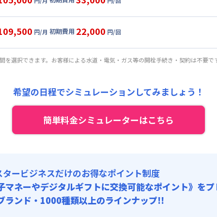
円/月
円/回
,000円/月 (2,100円/日)
ル
利用時の料金詳細
:
0円/月 (0円/日) ※賃料に含める
目安(30日利用)
109,500
22,000
初期費用
:
35,000円/回 (税抜)
円/月
円/回
,500円/月 (2,250円/日)
ート
利用時の料金詳細
 :
:
0円/月 (0円/日) ※賃料に含める
目安(30日利用)
:
37,500円/月 (1,250円/日)
期間を選択できます。お客様による水道・電気・ガス等の開栓手続き・契約は不要で
:
25,000円/回 (税抜)
,000円/月 (2,400円/日)
 :
:
0円/月 (0円/日) ※賃料に含める
料 : 5,000円/回 (税抜)
:
37,500円/月 (1,250円/日)
希望の日程でシミュレーションしてみましょう！
:
15,000円/回 (税抜)
 :
料 : 5,000円/回 (税抜)
簡単料金シミュレーターはこちら
:
37,500円/月 (1,250円/日)
料 : 5,000円/回 (税抜)
スタービジネスだけのお得なポイント制度
子マネーやデジタルギフトに交換可能
なポイント》をプ
0ブランド・1000種類以上のラインナップ!!