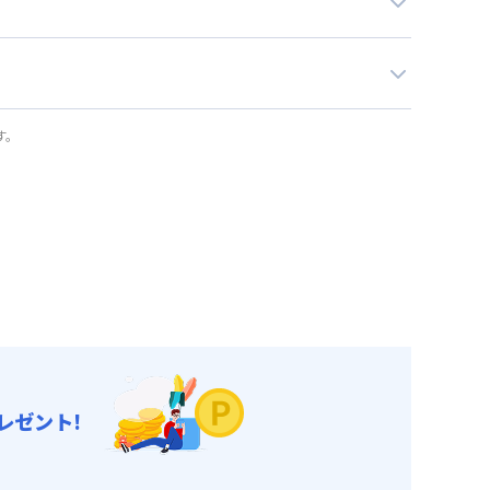
す。
レゼント!