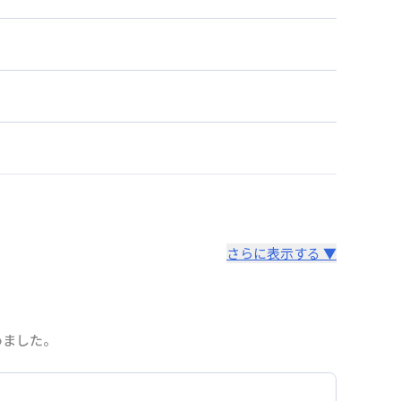
さらに表示する ▼
めました。
より14日以内