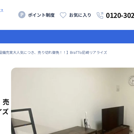
ス
0120-30
ポイント制度
お気に入り
設備充実大人気につき、売り切れ御免！！】BraTTo尼崎リアライズ
、売
イズ