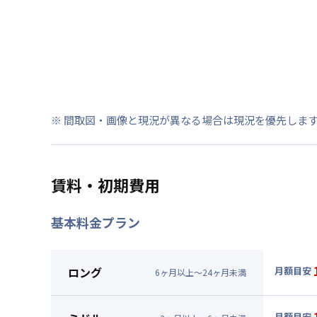
※ 間取図・画像と現況が異なる場合は現況を優先しま
賃料・初期費用
基本料金プラン
ロング
月額目安
6
ヶ
月
以上～
24
ヶ
月
未満
▼
ロン
月額賃料
月額目安