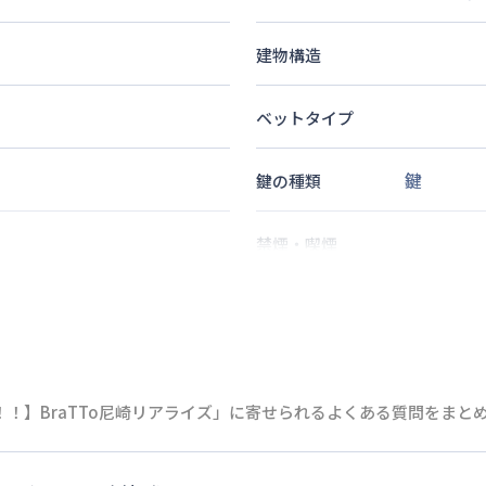
建物構造
ベットタイプ
鍵
鍵の種類
禁煙・喫煙
8
分
2
名
定員
！】BraTTo尼崎リアライズ」に寄せられるよくある質問をまと
情報更新日
次回更新日