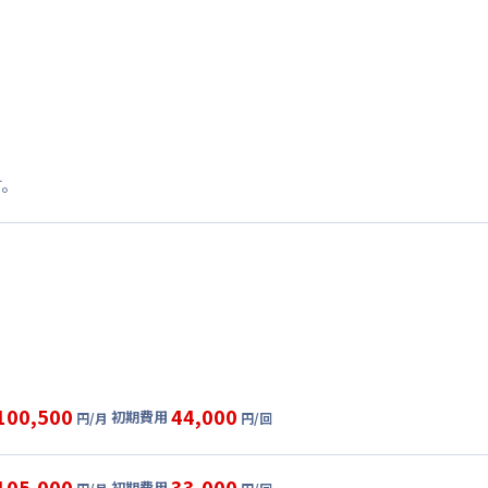
す。
100,500
44,000
初期費用
円/月
円/回
グ
利用時の料金詳細
目安(30日利用)
105,000
33,000
初期費用