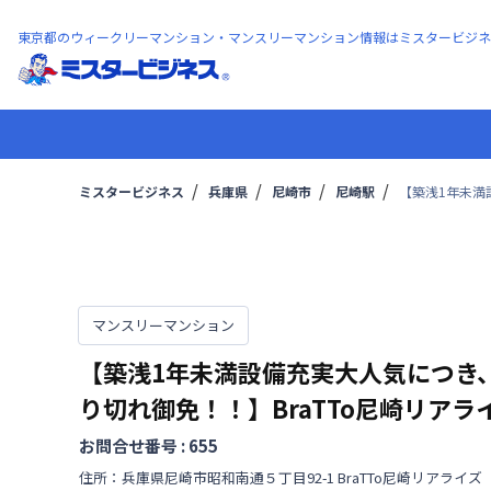
東京都のウィークリーマンション・マンスリーマンション情報はミスタービジネ
ミスタービジネス
兵庫県
尼崎市
尼崎駅
【築浅1年未満
マンスリーマンション
【築浅1年未満設備充実大人気につき
り切れ御免！！】BraTTo尼崎リアラ
お問合せ番号 :
655
住所：
兵庫県
尼崎市
昭和南通
５丁目
92-1 BraTTo尼崎リアライズ