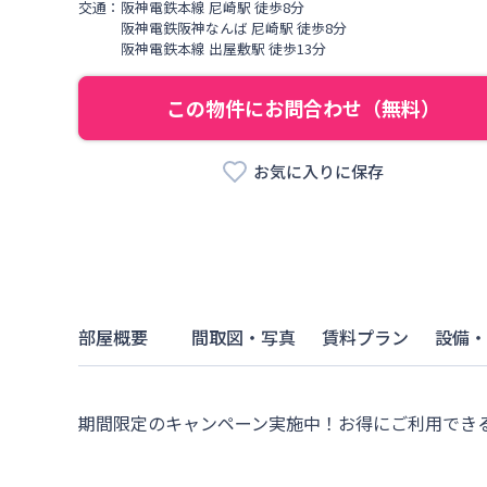
交通：
阪神電鉄本線
尼崎駅
徒歩
8
分
阪神電鉄阪神なんば
尼崎駅
徒歩
8
分
阪神電鉄本線
出屋敷駅
徒歩
13
分
この物件にお問合わせ（無料）
お気に入りに保存
部屋概要
間取図・写真
賃料プラン
設備・
期間限定のキャンペーン実施中！お得にご利用でき