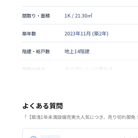
1K
/
21.30
㎡
間取り・面積
2023年11月
(築
2
年)
築年数
地上14階建
階建・総戸数
タイプによって異なる
部屋の向き
阪神電鉄本線
尼崎駅
徒歩
8
分
阪神電鉄阪神なんば
尼崎駅
徒歩
交通
阪神電鉄本線
出屋敷駅
徒歩
13
分
よくある質問
「【築浅1年未満設備充実大人気につき、売り切れ御免！
なし
駐車場
2026年7月23日
情報更新日