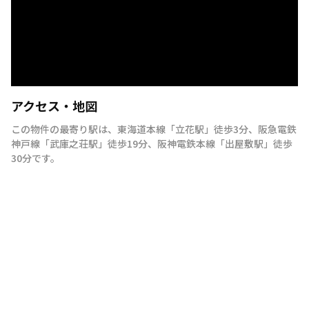
アクセス・地図
この物件の最寄り駅は
、
東海道本線
「
立花駅
」
徒歩3分
、
阪急電鉄
神戸線
「
武庫之荘駅
」
徒歩19分
、
阪神電鉄本線
「
出屋敷駅
」
徒歩
30分
です。