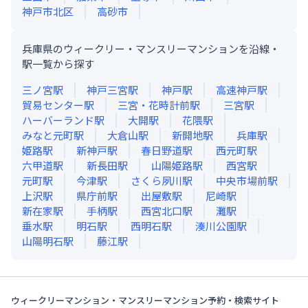
神戸市北区
高砂市
兵庫県のウィークリー・マンスリーマンションを沿線・
駅一覧から探す
三ノ宮
駅
神戸三宮
駅
神戸
駅
高速神戸
駅
貿易センター
駅
三宮・花時計前
駅
三宮
駅
ハーバーランド
駅
大開
駅
花隈
駅
みなと元町
駅
大倉山
駅
新開地
駅
兵庫
駅
姫路
駅
新神戸
駅
春日野道
駅
西元町
駅
六甲道
駅
新長田
駅
山陽姫路
駅
西宮
駅
元町
駅
今津
駅
さくら夙川
駅
中央市場前
駅
上沢
駅
県庁前
駅
出屋敷
駅
尼崎
駅
新在家
駅
手柄
駅
西宮北口
駅
灘
駅
垂水
駅
明石
駅
西明石
駅
湊川公園
駅
山陽明石
駅
藤江
駅
ウィークリーマンション・マンスリーマンション予約・検索サイト