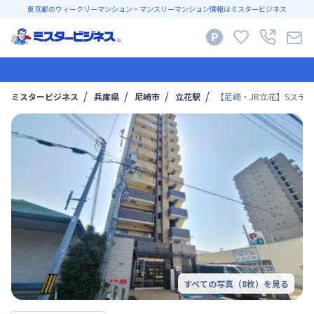
東京都のウィークリーマンション・マンスリーマンション情報はミスタービジネス
ミスタービジネス
兵庫県
尼崎市
立花駅
【尼崎・JR立花】Sステイ
すべての写真（
8
枚）を見る