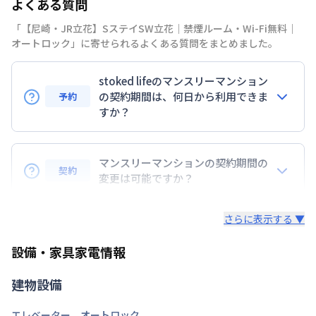
よくある質問
禁煙・喫煙
「【尼崎・JR立花】SステイSW立花｜禁煙ルーム・Wi-Fi無料｜
東海道本線
立花駅
徒歩
3
分
オートロック」に寄せられるよくある質問をまとめました。
交通
阪急電鉄神戸線
武庫之荘駅
徒歩
19
分
阪神電鉄本線
出屋敷駅
徒歩
30
分
stoked lifeのマンスリーマンション
定員
の契約期間は、何日から利用できま
2
名
予約
すか？
駐車場
なし
7日以上からのご契約期間ですが1ヶ月（30日）以上
次回更新日
情報更新日より14日以内
のご契約期間の地域もございますのでお気軽にお問い
マンスリーマンションの契約期間の
契約
合わせください。
変更は可能ですか？
情報更新日
2026年7月24日
延長については、ご利用期間終了後に、すでに別の予
さらに表示する ▼
約が入っていなければ、ご対応可能です。その際、再
契約が必要となりますので、あらかじめご了承くださ
設備・家具家電情報
い。期間の変更がある場合は、できるだけお早めにご
相談ください。
建物設備
エレベーター
、
オートロック