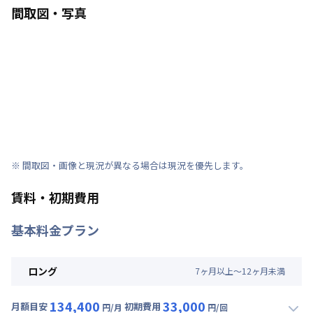
間取図・写真
※ 間取図・画像と現況が異なる場合は現況を優先します。
賃料・初期費用
基本料金プラン
ロング
7
ヶ
月
以上～
12
ヶ
月
未満
134,400
33,000
月額目安
初期費用
円/月
円/回