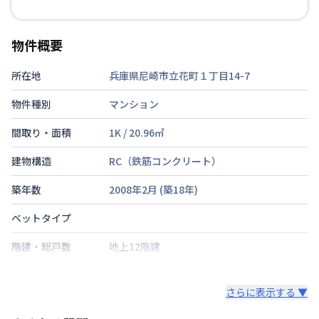
物件概要
所在地
兵庫県尼崎市立花町１丁目14-7
物件種別
マンション
間取り・面積
1K
/
20.96
㎡
建物構造
RC（鉄筋コンクリート）
築年数
2008年2月
(築
18
年)
ベットタイプ
階建・総戸数
地上12階建
鍵の種類
さらに表示する ▼
部屋の向き