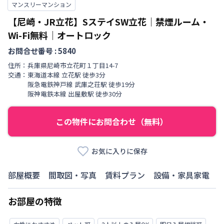
マンスリーマンション
【尼崎・JR立花】SステイSW立花｜禁煙ルーム・
Wi-Fi無料｜オートロック
お問合せ番号 :
5840
住所：
兵庫県
尼崎市
立花町
１丁目
14-7
交通：
東海道本線
立花駅
徒歩
3
分
阪急電鉄神戸線
武庫之荘駅
徒歩
19
分
阪神電鉄本線
出屋敷駅
徒歩
30
分
この物件にお問合わせ（無料）
お気に入りに保存
部屋概要
間取図・写真
賃料プラン
設備・家具家電
お部屋の特徴