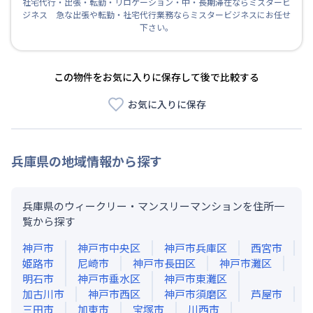
社宅代行・出張・転勤・リロケーション・中・長期滞在ならミスタービ
ジネス 急な出張や転勤・社宅代行業務ならミスタービジネスにお任せ
下さい。
この物件をお気に入りに保存して後で比較する
お気に入りに保存
兵庫県
の地域情報から探す
兵庫県のウィークリー・マンスリーマンションを住所一
覧から探す
神戸市
神戸市中央区
神戸市兵庫区
西宮市
姫路市
尼崎市
神戸市長田区
神戸市灘区
明石市
神戸市垂水区
神戸市東灘区
加古川市
神戸市西区
神戸市須磨区
芦屋市
三田市
加東市
宝塚市
川西市