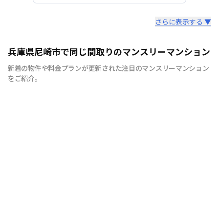
スタッフからのコメント
さらに表示する ▼
【神戸のマンスリーマンション、ウィークリーマンション
兵庫県尼崎市で同じ間取りのマンスリーマンション
に特化】 マンスリーマンション、ウィークリーマンショ
新着の物件や料金プランが更新された注目のマンスリーマンション
ンといえば株式会社stoked lifeにお任せください！ 7日間
をご紹介。
以上の中長期滞在であれば、ご利用が頂けます。当社で
は、家具・家電等の設備！！お客様の用途に応じて快適な
生活を送ること間違いなしです。もちろん、敷金・礼金も
ゼロ。電気・ガス・水道などのライフライン手続きも不
要、退去立会い等の手続きも不要と、手間なく簡単にご利
用できます。各種交通機関からのアクセスに便利な立地に
物件を取り揃えておりますので、出張や研修、などにも最
適です。通勤に便利で、経費削減になることから、法人の
お客様からもご好評を頂いております。また、お家のリフ
ォームや立て替えによる仮住まいや、受験等を控えた学生
の方にも喜ばれております。