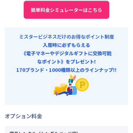
清掃料他 :
15,000円/回 (税抜)
その他費用 :
簡単料金シミュレーターはこちら
▼
スーパーショート
利用時の料金詳細
管理費
:
24,000円/月 (800円/日)
月額賃料目安(30日利用)
初期費用
賃料 :
93,000円/月 (3,100円/日) (税抜)
契約事務手数料 : 5,000円/回 (税抜)
光熱費他 :
24,000円/月 (800円/日) (税抜)
ミスタービジネスだけのお得なポイント制度
清掃料他 :
15,000円/回 (税抜)
入居時に必ずもらえる
その他費用 :
《電子マネーやデジタルギフトに交換可能
管理費
:
24,000円/月 (800円/日)
なポイント》をプレゼント!
初期費用
170ブランド・1000種類以上のラインナップ!!
契約事務手数料 : 5,000円/回 (税抜)
オプション料金