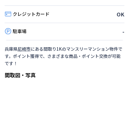
利用条件
クレジットカード
OK
2026年9月30日までに入居かつ1ヶ月（30日）以
上ご利用のお客様
駐車場
-
対象期間
2026年8月10日
~
2026年9月30日
兵庫県
尼崎市
にある間取り
1K
のマンスリーマンション物件で
お部屋が無くなり次第終了します。
す。ポイント獲得で、さまざまな商品・ポイント交換が可能
です！
間取図・写真