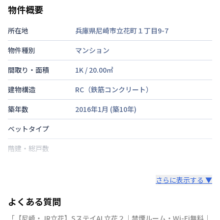
物件概要
所在地
兵庫県尼崎市立花町１丁目9-7
物件種別
マンション
間取り・面積
1K
/
20.00
㎡
建物構造
RC（鉄筋コンクリート）
築年数
2016年1月
(築
10
年)
ベットタイプ
階建・総戸数
鍵の種類
さらに表示する ▼
部屋の向き
よくある質問
禁煙・喫煙
「【尼崎・JR立花】SステイAL立花２｜禁煙ルーム・Wi-Fi無料｜