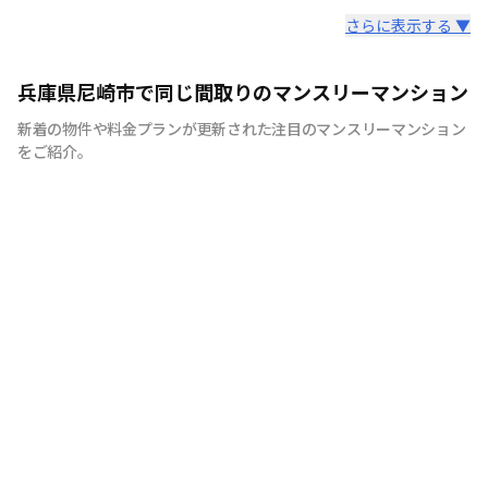
スタッフからのコメント
さらに表示する ▼
【神戸のマンスリーマンション、ウィークリーマンション
兵庫県尼崎市で同じ間取りのマンスリーマンション
に特化】 マンスリーマンション、ウィークリーマンショ
新着の物件や料金プランが更新された注目のマンスリーマンション
ンといえば株式会社stoked lifeにお任せください！ 7日間
をご紹介。
以上の中長期滞在であれば、ご利用が頂けます。当社で
は、家具・家電等の設備！！お客様の用途に応じて快適な
生活を送ること間違いなしです。もちろん、敷金・礼金も
ゼロ。電気・ガス・水道などのライフライン手続きも不
要、退去立会い等の手続きも不要と、手間なく簡単にご利
用できます。各種交通機関からのアクセスに便利な立地に
物件を取り揃えておりますので、出張や研修、などにも最
適です。通勤に便利で、経費削減になることから、法人の
お客様からもご好評を頂いております。また、お家のリフ
ォームや立て替えによる仮住まいや、受験等を控えた学生
の方にも喜ばれております。