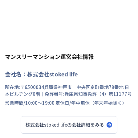
マンスリーマンション運営会社情報
会社名：
株式会社stoked life
所在地:〒
6500034
兵庫県
神戸市 中央区
京町
番地
79番地 日
本ビルヂング6階
｜免許番号:
兵庫県知事免許（4）第11177号
営業時間/
10:00～19:00
定休日/
年中無休（年末年始除く）
株式会社stoked life
の会社詳細をみる