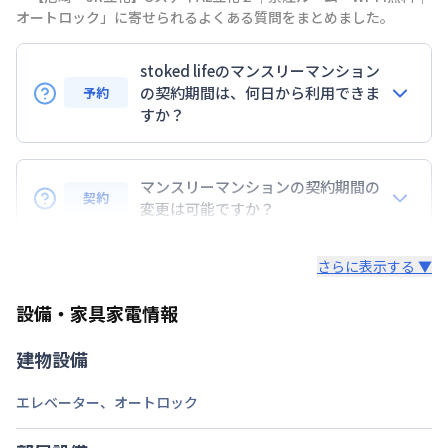
東海道本線
立花駅
徒歩
2
分
オートロック」に寄せられるよくある質問をまとめました。
交通
阪急電鉄神戸線
武庫之荘駅
徒歩
21
分
阪神電鉄本線
出屋敷駅
徒歩
29
分
stoked lifeのマンスリーマンション
定員
の契約期間は、何日から利用できま
2
名
予約
すか？
駐車場
なし
7日以上からのご契約期間ですが1ヶ月（30日）以上
次回更新日
情報更新日より14日以内
のご契約期間の地域もございますのでお気軽にお問い
マンスリーマンションの契約期間の
契約
合わせください。
変更は可能ですか？
情報更新日
2026年7月27日
延長については、ご利用期間終了後に、すでに別の予
さらに表示する ▼
約が入っていなければ、ご対応可能です。その際、再
契約が必要となりますので、あらかじめご了承くださ
設備・家具家電情報
い。期間の変更がある場合は、できるだけお早めにご
相談ください。
建物設備
エレベーター
、
オートロック