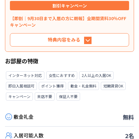
割引キャンペーン
【即割｜9月30日まで入居の方に朗報】全期間賃料30％OFF
キャンペーン
特典内容をみる
特典内容
お部屋の特徴
9月30日までに入居されるお客様へ掲載賃料から
賃料を30％OFFさせていただきます。※管理費と
インターネット対応
女性におすすめ
2人以上の入居OK
水道光熱費は割引対象外です。※延長・再契約の
即日入居相談可
ポイント獲得
敷金・礼金無料
短期賃貸OK
際は賃料の割引適用はなくなります。※他のキャ
ンペーンとの併用はできません。掲載サイトによ
キャンペーン
来店不要
保証人不要
りキャンペーンが複数ある場合は一番お安いキャ
ンペーンを適用させていただきます。★ご希望の
敷金礼金
入居日・期間に応じて、他にも賃料半額・初期費
無料
用お値引き可能はお部屋もございます。お気軽に
お問い合わせください。
入居可能人数
2
名