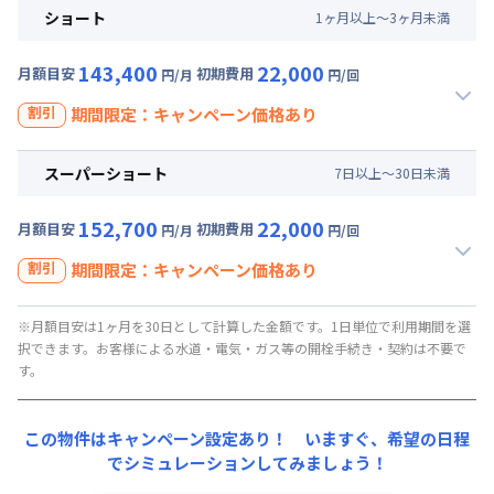
割引
ショート
1
ヶ
月
以上～
3
ヶ
月
未満
円/回
にてご利用いただけます！
【即割｜9月30日まで入居の方に朗報】全期間賃料30％OFF
キャンペーン
▼
ロング
利用時の料金詳細
143,400
22,000
月額目安
初期費用
円/月
円/回
入居開始日
2026年8月10日
〜
2026年9月30日
に限り
月額賃料目安(30日利用)
、賃料30%引きキャンペーン（27,000円/月・割引）
割引
期間限定：キャンペーン価格あり
賃料 :
87,000円/月 (2,900円/日)
113,400
27,500
キャンペーン価格:
月額目安
初期費用
円/月
光熱費他 :
24,000円/月 (800円/日) (税抜)
割引
スーパーショート
7
日
以上～
30
日
未満
円/回
にてご利用いただけます！
清掃料他 :
25,000円/回 (税抜)
【即割｜9月30日まで入居の方に朗報】全期間賃料30％OFF
キャンペーン
その他費用 :
▼
ミドル
利用時の料金詳細
152,700
22,000
月額目安
初期費用
円/月
円/回
管理費
:
24,000円/月 (800円/日)
入居開始日
2026年8月10日
〜
2026年9月30日
に限り
月額賃料目安(30日利用)
、賃料30%引きキャンペーン（27,900円/月・割引）
割引
初期費用
期間限定：キャンペーン価格あり
賃料 :
90,000円/月 (3,000円/日)
契約事務手数料 : 5,000円/回 (税抜)
115,500
22,000
キャンペーン価格:
月額目安
初期費用
円/月
光熱費他 :
24,000円/月 (800円/日) (税抜)
割引
※月額目安は1ヶ月を30日として計算した金額です。1日単位で利用期間を選
円/回
にてご利用いただけます！
清掃料他 :
20,000円/回 (税抜)
【即割｜9月30日まで入居の方に朗報】全期間賃料30％OFF
択できます。お客様による水道・電気・ガス等の開栓手続き・契約は不要で
キャンペーン
その他費用 :
す。
▼
ショート
利用時の料金詳細
管理費
:
24,000円/月 (800円/日)
入居開始日
2026年8月10日
〜
2026年9月30日
に限り
月額賃料目安(30日利用)
、賃料30%引きキャンペーン（27,900円/月・割引）
初期費用
賃料 :
93,000円/月 (3,100円/日)
この物件はキャンペーン設定あり！ いますぐ、
希望の日程
契約事務手数料 : 5,000円/回 (税抜)
122,010
22,000
キャンペーン価格:
でシミュレーションしてみましょう！
月額目安
初期費用
円/月
光熱費他 :
24,000円/月 (800円/日) (税抜)
円/回
にてご利用いただけます！