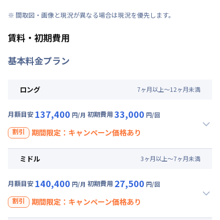
※ 間取図・画像と現況が異なる場合は現況を優先します。
賃料・初期費用
基本料金プラン
ロング
7
ヶ
月
以上～
12
ヶ
月
未満
137,400
33,000
月額目安
初期費用
円/月
円/回
割引
期間限定：キャンペーン価格あり
割引
ミドル
3
ヶ
月
以上～
7
ヶ
月
未満
【即割｜9月30日まで入居の方に朗報】全期間賃料30％OFF
キャンペーン
140,400
27,500
月額目安
初期費用
円/月
円/回
入居開始日
2026年8月10日
〜
2026年9月30日
に限り
、賃料30%引きキャンペーン（26,100円/月・割引）
割引
期間限定：キャンペーン価格あり
111,300
33,000
キャンペーン価格:
月額目安
初期費用
円/月