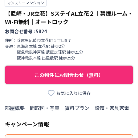
マンスリーマンション
【尼崎・JR立花】SステイAL立花２｜禁煙ルーム・
Wi-Fi無料｜オートロック
お問合せ番号 :
5824
住所：
兵庫県
尼崎市
立花町
１丁目
9-7
交通：
東海道本線
立花駅
徒歩
2
分
阪急電鉄神戸線
武庫之荘駅
徒歩
21
分
阪神電鉄本線
出屋敷駅
徒歩
29
分
この物件にお問合わせ（無料）
お気に入りに保存
部屋概要
間取図・写真
賃料プラン
設備・家具家電
キャンペーン情報