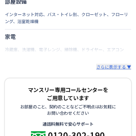
部屋設備
インターネット対応
、
バス・トイレ別
、
クローゼット
、
フローリ
ング
、
浴室乾燥機
家電
冷蔵庫
、
洗濯機
、
電子レンジ
、
掃除機
、
ドライヤー
、
エアコン
さらに表示する ▼
マンスリー専用コールセンターを
ご用意しています
お部屋のこと、契約のことなどご不明点はお気軽に
お問い合わせください
通話料無料で安心サポート
0120-302-190