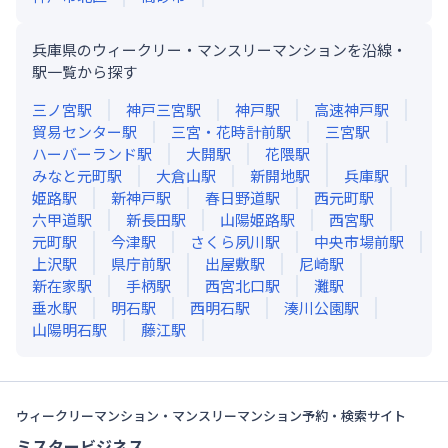
兵庫県のウィークリー・マンスリーマンションを沿線・
駅一覧から探す
三ノ宮
駅
神戸三宮
駅
神戸
駅
高速神戸
駅
貿易センター
駅
三宮・花時計前
駅
三宮
駅
ハーバーランド
駅
大開
駅
花隈
駅
みなと元町
駅
大倉山
駅
新開地
駅
兵庫
駅
姫路
駅
新神戸
駅
春日野道
駅
西元町
駅
六甲道
駅
新長田
駅
山陽姫路
駅
西宮
駅
元町
駅
今津
駅
さくら夙川
駅
中央市場前
駅
上沢
駅
県庁前
駅
出屋敷
駅
尼崎
駅
新在家
駅
手柄
駅
西宮北口
駅
灘
駅
垂水
駅
明石
駅
西明石
駅
湊川公園
駅
山陽明石
駅
藤江
駅
ウィークリーマンション・マンスリーマンション予約・検索サイト
ミスタービジネス