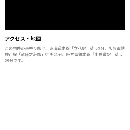
アクセス・地図
この物件の最寄り駅は
、
東海道本線
「
立花駅
」
徒歩2分
、
阪急電鉄
神戸線
「
武庫之荘駅
」
徒歩21分
、
阪神電鉄本線
「
出屋敷駅
」
徒歩
29分
です。