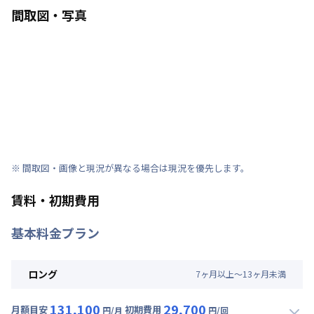
間取図・写真
※ 間取図・画像と現況が異なる場合は現況を優先します。
賃料・初期費用
基本料金プラン
ロング
7
ヶ
月
以上～
13
ヶ
月
未満
131,100
29,700
月額目安
初期費用
円/月
円/回