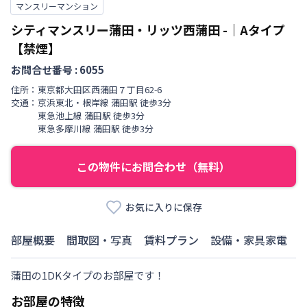
マンスリーマンション
シティマンスリー蒲田・リッツ西蒲田
-
｜
Aタイプ
【禁煙】
お問合せ番号 :
6055
住所：
東京都
大田区
西蒲田
７丁目
62-6
交通：
京浜東北・根岸線
蒲田駅
徒歩
3
分
東急池上線
蒲田駅
徒歩
3
分
東急多摩川線
蒲田駅
徒歩
3
分
この物件にお問合わせ（無料）
お気に入りに保存
部屋概要
間取図・写真
賃料プラン
設備・家具家電
蒲田の1DKタイプのお部屋です！
お部屋の特徴