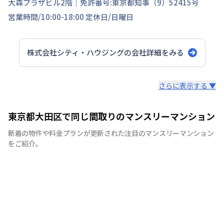
大森プラザビル2階
｜免許番号:
東京都知事（9）52415号
営業時間/
10:00-18:00
定休日/
日曜日
株式会社シティ・ハウジング
の会社詳細をみる
スタッフからのコメント
さらに表示する ▼
シティマンスリーでは家具・家電・生活用品を90品目以上
東京都大田区で同じ間取りのマンスリーマンション
ご用意しております。 引越しの際に、普段では見逃しそ
新着の物件や料金プランが更新された注目のマンスリーマンション
うな物まで全て揃えたマンスリーマンションは多くのお客
をご紹介。
様に喜ばれています。 シティマンスリーでは、お客様が快
適に生活していただけますよう、お部屋の清掃にもこだわ
りをもって行っています。 弊社専属の厳しい目を持つベテ
ランスタッフが丁寧で徹底した清掃を心がけており、寝
具、リネン類の衛生面にも十分気を配っております。 ま
た室内備品も家具、テレビ、エアコン、冷蔵庫、をはじめ
ドライヤー、アイロン、電子レンジなどの家電やメモ帳、