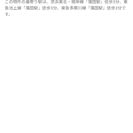
この物件の最寄り駅は
、
京浜東北・根岸線
「
蒲田駅
」
徒歩3分
、
東
急池上線
「
蒲田駅
」
徒歩3分
、
東急多摩川線
「
蒲田駅
」
徒歩3分
で
す。