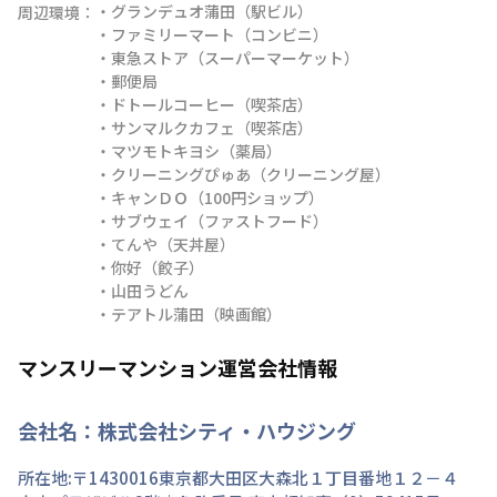
・グランデュオ蒲田（駅ビル）

周辺環境：
・ファミリーマート（コンビニ）

・東急ストア（スーパーマーケット）

・郵便局

・ドトールコーヒー（喫茶店）

・サンマルクカフェ（喫茶店）

・マツモトキヨシ（薬局）

・クリーニングぴゅあ（クリーニング屋）

・キャンＤＯ（100円ショップ）

・サブウェイ（ファストフード）

・てんや（天丼屋）

・你好（餃子）

・山田うどん

・テアトル蒲田（映画館）
マンスリーマンション運営会社情報
会社名：
株式会社シティ・ハウジング
所在地:〒
1430016
東京都
大田区
大森北
１丁目
番地
１２－４