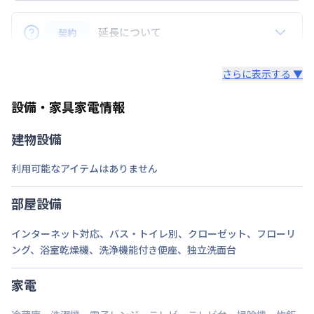
Q.リピーターの場合、割引はありますか？
駐車場
なし
A.はい、ございます。リピーターのお客様にはリピー
延長について
契約
ター特典といたしまして、毎月の賃料から3,000円割
次回更新日
情報更新日より14日以内
引致します。※長期割引以外との割引サービスとは併
Q. 延長はできますか？
さらに表示する ▼
用できません。
情報更新日
2026年7月24日
A.はい、できます。
設備・家具家電情報
法人契約の場合、通常延長は7日前までにご連絡いた
だければ、1日単位でのご延長が可能でざいます。
建物設備
（ご延長が14日未満の場合は、そこで契約終了とさ
せていただきます。）
利用可能なアイテムはありません
途中の解約も7日前までにご連絡いただければ、多く
部屋設備
いただいている料金は日割りでご返金いたします。
インターネット対応
、
バス・トイレ別
、
クローゼット
、
フローリ
・個人契約の場合、期間確定の契約となります。ご延
ング
、
浴室乾燥機
、
洗浄機能付き便座
、
独立洗面台
長（再契約）の希望に添えない場合がございます。
家電