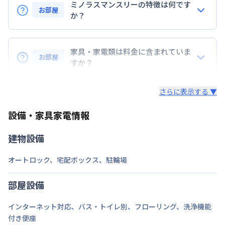
ミノラスマンスリーの特徴は何です
お部屋
定員
か？
3
名
『敷金』『礼金』などの初期費用は無し！
駐車場
あり(空き要確認)
コスト削減に◎
家具・家電類は料金に含まれていま
次回更新日
情報更新日より14日以内
お部屋
すか？
・早期トラブル対応☆地域密着で展開している為、直
情報更新日
2026年7月23日
入居後すぐに日常生活を送る為の、生活に必要な家具
ぐに駆けつけられます。
さらに表示する ▼
家電・生活用品を
すべて取り揃えています！
・24時間安心のコールセンターサポートをご用意し
ています。
設備・家具家電情報
▼家電・家具
・延長契約で１日刻みの延長OK！
・解除予告は１４日前！急な予定変更もご安心くださ
テレビ、ドライヤー、炊飯ジャー、洗濯機、掃除機、
建物設備
い。
ベッド、冷蔵庫、電子レンジ、照明、ケトル、コン
・全部屋レイトチェックアウト付。翌日昼12時退去
ロ、イス、テーブル、テレビ台、カーテンを標準装
オートロック
、
宅配ボックス
、
駐輪場
でご支度にもゆとりが持てます。
備。
部屋設備
▼キッチン・掃除用品
インターネット対応
、
バス・トイレ別
、
フローリング
、
洗浄機能
コップ、スプーン、フォーク、お箸、しゃもじ、茶
付き便座
碗・皿、洗濯用洗剤、洗濯カゴ、固形石鹸、石鹸スタ