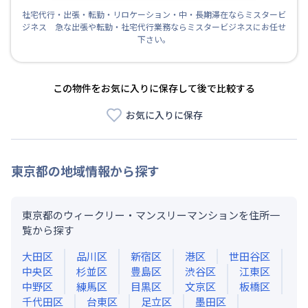
社宅代行・出張・転勤・リロケーション・中・長期滞在ならミスタービ
ジネス 急な出張や転勤・社宅代行業務ならミスタービジネスにお任せ
下さい。
この物件をお気に入りに保存して後で比較する
お気に入りに保存
東京都
の地域情報から探す
東京都のウィークリー・マンスリーマンションを住所一
覧から探す
大田区
品川区
新宿区
港区
世田谷区
中央区
杉並区
豊島区
渋谷区
江東区
中野区
練馬区
目黒区
文京区
板橋区
千代田区
台東区
足立区
墨田区