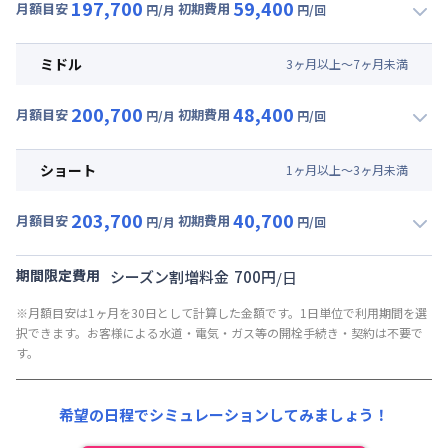
197,700
59,400
月額目安
初期費用
円/月
円/回
▼
ロング
利用時の料金詳細
月額賃料目安(30日利用)
ミドル
3
ヶ
月
以上～
7
ヶ
月
未満
賃料 :
138,000円/月 (4,600円/日)
200,700
48,400
光熱費他 :
27,000円/月 (900円/日) (税抜)
月額目安
初期費用
円/月
円/回
▼
ミドル
利用時の料金詳細
清掃料他 :
38,500円/回
月額賃料目安(30日利用)
その他費用 :
ショート
1
ヶ
月
以上～
3
ヶ
月
未満
管理費
:
30,000円/月 (1,000円/日)
賃料 :
141,000円/月 (4,700円/日)
初期費用
203,700
40,700
光熱費他 :
27,000円/月 (900円/日) (税抜)
月額目安
初期費用
円/月
円/回
契約事務手数料 : 10,000円/回 (税抜)
▼
ショート
利用時の料金詳細
清掃料他 :
27,500円/回
リネン代 : 9,000円/回 (税抜)
月額賃料目安(30日利用)
その他費用 :
期間限定費用
シーズン割増料金
700
円
/
日
管理費
:
30,000円/月 (1,000円/日)
賃料 :
144,000円/月 (4,800円/日)
※月額目安は1ヶ月を30日として計算した金額です。1日単位で利用期間を選
初期費用
光熱費他 :
27,000円/月 (900円/日) (税抜)
択できます。お客様による水道・電気・ガス等の開栓手続き・契約は不要で
契約事務手数料 : 10,000円/回 (税抜)
清掃料他 :
19,800円/回
す。
リネン代 : 9,000円/回 (税抜)
その他費用 :
管理費
:
30,000円/月 (1,000円/日)
希望の日程でシミュレーションしてみましょう！
初期費用