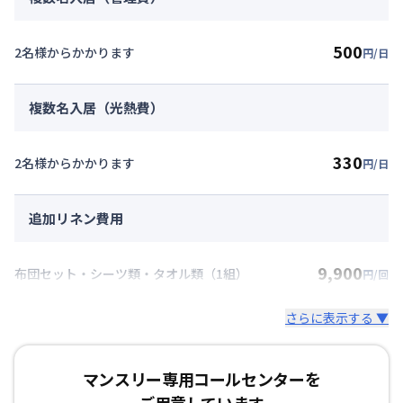
500
2名様からかかります
円/日
複数名入居（光熱費）
330
2名様からかかります
円/日
追加リネン費用
9,900
布団セット・シーツ類・タオル類（1組）
円/回
さらに表示する ▼
マンスリー専用コールセンターを
ご用意しています