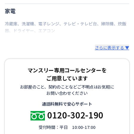
ンド、スリッパ、トイレットペーパー、ゴミ箱、ゴミ
家電
袋（45ℓ）、消臭剤、傘など
冷蔵庫
、
洗濯機
、
電子レンジ
、
テレビ・テレビ台
、
掃除機
、
炊飯
▼寝具・リネン
器
、
ドライヤー
、
エアコン
掛け布団、枕、枕カバー、シーツ、毛布、バスタオ
ル、バスマット、フェイスタオル
さらに表示する ▼
※お布団類は全て羽毛布団を設置。人数に合わせて敷
布団も追加可能です。
マンスリー専用コールセンターを
その他、調理器具セット、生活用品セット、お掃除セ
ットなどをオプションでご用意しています。
ご用意しています
お部屋のこと、契約のことなどご不明点はお気軽に
お問い合わせください
通話料無料で安心サポート
0120-302-190
受付時間：平日 10:00-17:00