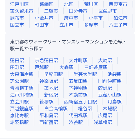
江戸川区
葛飾区
北区
荒川区
西東京市
東久留米市
三鷹市
国分寺市
武蔵野市
調布市
小金井市
府中市
小平市
狛江市
国立市
町田市
立川市
多摩市
八王子市
東京都のウィークリー・マンスリーマンションを沿線・
駅一覧から探す
蒲田
駅
京急蒲田
駅
大井町
駅
大崎
駅
田町
駅
戸越
駅
大森
駅
三軒茶屋
駅
大森海岸
駅
早稲田
駅
学芸大学
駅
池袋
駅
芝公園
駅
神楽坂
駅
五反田
駅
門前仲町
駅
青物横丁
駅
築地
駅
下神明
駅
鮫洲
駅
江戸川橋
駅
新宿
駅
不動前
駅
武蔵小山
駅
立会川
駅
笹塚
駅
西新宿五丁目
駅
月島
駅
戸越銀座
駅
白金高輪
駅
糀谷
駅
木場
駅
恵比寿
駅
平和島
駅
代田橋
駅
広尾
駅
赤羽橋
駅
西新宿
駅
渋谷
駅
浅草橋
駅