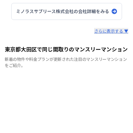
ミノラスサブリース株式会社
の会社詳細をみる
スタッフからのコメント
さらに表示する ▼
当社は東京都大田区・品川区・川崎駅周辺を主に260部屋
東京都大田区で同じ間取りのマンスリーマンション
運営をしております。地域密着型でお客様にとって最適な
新着の物件や料金プランが更新された注目のマンスリーマンション
お部屋のご紹介をさせていただきます。駐車場付きやご家
をご紹介。
族様向けの広めのお部屋、出張の際の宿舎利用までご用意
できますので、お気軽にお問合せくださいませ。