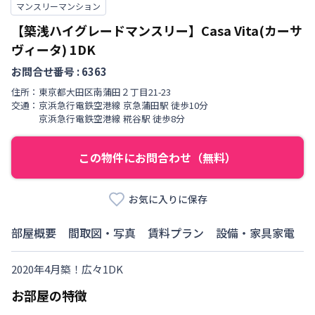
マンスリーマンション
【築浅ハイグレードマンスリー】Casa Vita(カーサ
ヴィータ)
1DK
お問合せ番号 :
6363
住所：
東京都
大田区
南蒲田
２丁目
21-23
交通：
京浜急行電鉄空港線
京急蒲田駅
徒歩
10
分
京浜急行電鉄空港線
糀谷駅
徒歩
8
分
この物件にお問合わせ（無料）
お気に入りに保存
部屋概要
間取図・写真
賃料プラン
設備・家具家電
2020年4月築！広々1DK
お部屋の特徴