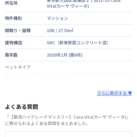
所在地
Vita(カーサ ヴィータ)
物件種別
マンション
間取り・面積
1DK
/
27.50
㎡
建物構造
SRC（鉄骨鉄筋コンクリート造）
築年数
2020年1月
(築
6
年)
ベットタイプ
階建・総戸数
地上3階建
鍵の種類
さらに表示する ▼
部屋の向き
タイプによって異なる
よくある質問
禁煙・喫煙
禁煙
「【築浅ハイグレードマンスリー】Casa Vita(カーサ ヴィータ)」
に寄せられるよくある質問をまとめました。
京浜急行電鉄空港線
京急蒲田駅
徒歩
10
分
交通
京浜急行電鉄空港線
糀谷駅
徒歩
8
分