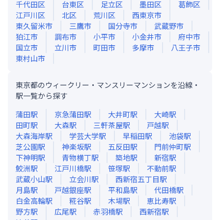
千代田区
台東区
足立区
墨田区
葛飾区
江戸川区
北区
荒川区
西東京市
東久留米市
三鷹市
国分寺市
武蔵野市
狛江市
調布市
小平市
小金井市
府中市
国立市
立川市
町田市
多摩市
八王子市
東村山市
東京都のウィークリー・マンスリーマンションを沿線・
駅一覧から探す
蒲田
駅
京急蒲田
駅
大井町
駅
大崎
駅
田町
駅
大森
駅
三軒茶屋
駅
戸越
駅
大森海岸
駅
学芸大学
駅
早稲田
駅
池袋
駅
芝公園
駅
神楽坂
駅
五反田
駅
門前仲町
駅
下神明
駅
青物横丁
駅
築地
駅
新宿
駅
鮫洲
駅
江戸川橋
駅
笹塚
駅
不動前
駅
武蔵小山
駅
立会川
駅
西新宿五丁目
駅
月島
駅
戸越銀座
駅
平和島
駅
代田橋
駅
白金高輪
駅
糀谷
駅
木場
駅
恵比寿
駅
野方
駅
広尾
駅
赤羽橋
駅
西新宿
駅