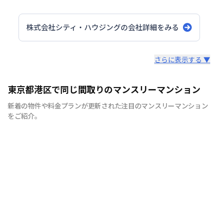
株式会社シティ・ハウジング
の会社詳細をみる
スタッフからのコメント
さらに表示する ▼
シティマンスリーでは家具・家電・生活用品を90品目以上
東京都港区で同じ間取りのマンスリーマンション
ご用意しております。 引越しの際に、普段では見逃しそ
新着の物件や料金プランが更新された注目のマンスリーマンション
うな物まで全て揃えたマンスリーマンションは多くのお客
をご紹介。
様に喜ばれています。 シティマンスリーでは、お客様が快
適に生活していただけますよう、お部屋の清掃にもこだわ
りをもって行っています。 弊社専属の厳しい目を持つベテ
ランスタッフが丁寧で徹底した清掃を心がけており、寝
具、リネン類の衛生面にも十分気を配っております。 ま
た室内備品も家具、テレビ、エアコン、冷蔵庫、をはじめ
ドライヤー、アイロン、電子レンジなどの家電やメモ帳、
割り箸などの生活用品を90品目以上ご用意しており、電
気、ガス、水道の手続きも不要です。 また全ての物件で