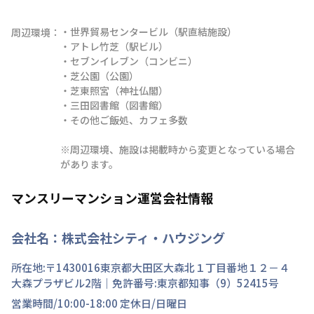
・世界貿易センタービル（駅直結施設）

周辺環境：
・アトレ竹芝（駅ビル）

・セブンイレブン（コンビニ）

・芝公園（公園）

・芝東照宮（神社仏閣）

・三田図書館（図書館）

・その他ご飯処、カフェ多数

※周辺環境、施設は掲載時から変更となっている場合
があります。
マンスリーマンション運営会社情報
会社名：
株式会社シティ・ハウジング
所在地:〒
1430016
東京都
大田区
大森北
１丁目
番地
１２－４
大森プラザビル2階
｜免許番号:
東京都知事（9）52415号
営業時間/
10:00-18:00
定休日/
日曜日