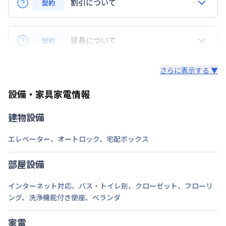
交通
東京都三田線
芝公園駅
徒歩
2
分
割引について
契約
東京都大江戸線
赤羽橋駅
徒歩
11
分
Q.リピーターの場合、割引はありますか？
定員
2
名
A.はい、ございます。リピーターのお客様にはリピー
延長について
契約
ター特典といたしまして、毎月の賃料から3,000円割
駐車場
なし
引致します。※長期割引以外との割引サービスとは併
Q. 延長はできますか？
さらに表示する ▼
用できません。
次回更新日
情報更新日より14日以内
A.はい、できます。
設備・家具家電情報
情報更新日
2026年7月24日
法人契約の場合、通常延長は7日前までにご連絡いた
だければ、1日単位でのご延長が可能でざいます。
建物設備
（ご延長が14日未満の場合は、そこで契約終了とさ
せていただきます。）
エレベーター
、
オートロック
、
宅配ボックス
途中の解約も7日前までにご連絡いただければ、多く
部屋設備
いただいている料金は日割りでご返金いたします。
インターネット対応
、
バス・トイレ別
、
クローゼット
、
フローリ
・個人契約の場合、期間確定の契約となります。ご延
ング
、
洗浄機能付き便座
、
ベランダ
長（再契約）の希望に添えない場合がございます。
家電