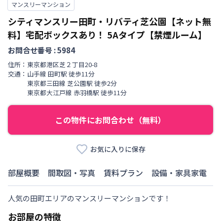
マンスリーマンション
シティマンスリー田町・リバティ芝公園【ネット無
料】宅配ボックスあり！
5Aタイプ【禁煙ルーム】
お問合せ番号 :
5984
住所：
東京都
港区
芝
２丁目
20-8
交通：
山手線
田町駅
徒歩
11
分
東京都三田線
芝公園駅
徒歩
2
分
東京都大江戸線
赤羽橋駅
徒歩
11
分
この物件にお問合わせ（無料）
お気に入りに保存
部屋概要
間取図・写真
賃料プラン
設備・家具家電
人気の田町エリアのマンスリーマンションです！
お部屋の特徴