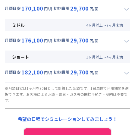
170,100
29,700
月額目安
初期費用
円/月
円/回
▼
ロング
利用時の料金詳細
月額賃料目安(30日利用)
ミドル
4
ヶ
月
以上～
7
ヶ
月
未満
賃料 :
147,000円/月 (4,900円/日)
176,100
29,700
光熱費他 :
21,000円/月 (700円/日) (税抜)
月額目安
初期費用
円/月
円/回
▼
ミドル
利用時の料金詳細
清掃料他 :
27,000円/回 (税抜)
月額賃料目安(30日利用)
ショート
1
ヶ
月
以上～
4
ヶ
月
未満
賃料 :
153,000円/月 (5,100円/日)
182,100
29,700
光熱費他 :
21,000円/月 (700円/日) (税抜)
月額目安
初期費用
円/月
円/回
▼
ショート
利用時の料金詳細
清掃料他 :
27,000円/回 (税抜)
月額賃料目安(30日利用)
※月額目安は1ヶ月を30日として計算した金額です。1日単位で利用期間を選
択できます。お客様による水道・電気・ガス等の開栓手続き・契約は不要で
賃料 :
159,000円/月 (5,300円/日)
す。
光熱費他 :
21,000円/月 (700円/日) (税抜)
清掃料他 :
27,000円/回 (税抜)
希望の日程でシミュレーションしてみましょう！