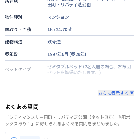
所在地
田町・リバティ芝公園
物件種別
マンション
間取り・面積
1K
/
21.70
㎡
建物構造
鉄骨造
築年数
1997年6月
(築
29
年)
セミダブルベッド
(2名入居の場合、お布団
ベットタイプ
セットを準備いたします。)
階建・総戸数
さらに表示する ▼
鍵の種類
よくある質問
部屋の向き
南
「シティマンスリー田町・リバティ芝公園【ネット無料】宅配ボ
禁煙・喫煙
禁煙
ックスあり！」に寄せられるよくある質問をまとめました。
山手線
田町駅
徒歩
11
分