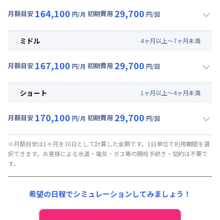
164,100
29,700
月額目安
初期費用
円/月
円/回
▼
ロング
利用時の料金詳細
月額賃料目安(30日利用)
ミドル
4
ヶ
月
以上～
7
ヶ
月
未満
賃料 :
141,000円/月 (4,700円/日)
167,100
29,700
光熱費他 :
21,000円/月 (700円/日) (税抜)
月額目安
初期費用
円/月
円/回
▼
ミドル
利用時の料金詳細
清掃料他 :
27,000円/回 (税抜)
月額賃料目安(30日利用)
ショート
1
ヶ
月
以上～
4
ヶ
月
未満
賃料 :
144,000円/月 (4,800円/日)
170,100
29,700
光熱費他 :
21,000円/月 (700円/日) (税抜)
月額目安
初期費用
円/月
円/回
▼
ショート
利用時の料金詳細
清掃料他 :
27,000円/回 (税抜)
月額賃料目安(30日利用)
※月額目安は1ヶ月を30日として計算した金額です。1日単位で利用期間を選
択できます。お客様による水道・電気・ガス等の開栓手続き・契約は不要で
賃料 :
147,000円/月 (4,900円/日)
す。
光熱費他 :
21,000円/月 (700円/日) (税抜)
清掃料他 :
27,000円/回 (税抜)
希望の日程でシミュレーションしてみましょう！