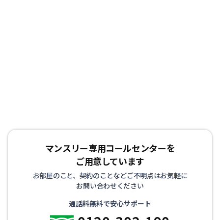
ランスタッフが丁寧で徹底した清掃を心がけており、寝
具、リネン類の衛生面にも十分気を配っております。 ま
た室内備品も家具、テレビ、エアコン、冷蔵庫、をはじめ
ドライヤー、アイロン、電子レンジなどの家電やメモ帳、
割り箸などの生活用品を90品目以上ご用意しており、電
気、ガス、水道の手続きも不要です。 また全ての物件で
インターネット接続環境（Wi-Fi）を整えた状態で生活し
ていただけます。 お客様にはもうひとつの我が家として
リラックスして生活していただけるようお部屋を準備して
お待ちしております！
マンスリー専用コールセンターを
ご用意しています
お部屋のこと、契約のことなどご不明点はお気軽に
お問い合わせください
通話料無料で安心サポート