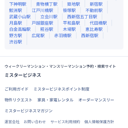
下神明
駅
青物横丁
駅
築地
駅
新宿
駅
鮫洲
駅
江戸川橋
駅
笹塚
駅
不動前
駅
武蔵小山
駅
立会川
駅
西新宿五丁目
駅
月島
駅
戸越銀座
駅
平和島
駅
代田橋
駅
白金高輪
駅
糀谷
駅
木場
駅
恵比寿
駅
野方
駅
広尾
駅
赤羽橋
駅
西新宿
駅
渋谷
駅
ウィークリーマンション・マンスリーマンション予約・検索サイト
ミスタービジネス
ご利用ガイド
ミスタービジネスポイント制度
物件リクエスト
家具・家電レンタル
オーダーマンスリー
ミスタービジネスマガジン
運営会社
お問い合わせ
サービス利用規約
個人情報保護方針