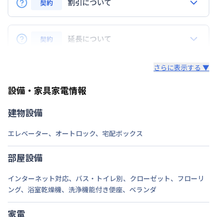
東京都大江戸線
赤羽橋駅
徒歩
9
分
割引について
契約
定員
Q.リピーターの場合、割引はありますか？
2
名
A.はい、ございます。リピーターのお客様にはリピー
延長について
契約
あり(空き要確認)
ター特典といたしまして、毎月の賃料から3,000円割
駐車場
近隣パーキング
引致します。※長期割引以外との割引サービスとは併
Q. 延長はできますか？
さらに表示する ▼
用できません。
次回更新日
情報更新日より14日以内
A.はい、できます。
設備・家具家電情報
情報更新日
2026年7月23日
法人契約の場合、通常延長は7日前までにご連絡いた
だければ、1日単位でのご延長が可能でざいます。
建物設備
（ご延長が14日未満の場合は、そこで契約終了とさ
せていただきます。）
エレベーター
、
オートロック
、
宅配ボックス
途中の解約も7日前までにご連絡いただければ、多く
部屋設備
いただいている料金は日割りでご返金いたします。
インターネット対応
、
バス・トイレ別
、
クローゼット
、
フローリ
・個人契約の場合、期間確定の契約となります。ご延
ング
、
浴室乾燥機
、
洗浄機能付き便座
、
ベランダ
長（再契約）の希望に添えない場合がございます。
家電