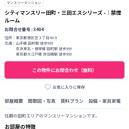
マンスリーマンション
シティマンスリー田町・三田エスシリーズ
-
｜
禁煙
ルーム
お問合せ番号 :
3404
住所：
東京都
港区
芝
３丁目
40-9
交通：
山手線
田町駅
徒歩
9
分
京浜東北・根岸線
田町駅
徒歩
9
分
東京都大江戸線
赤羽橋駅
徒歩
9
分
この物件にお問合わせ（無料）
お気に入りに保存
部屋概要
間取図・写真
賃料プラン
設備・家具家電
任期の田町エリアのマンスリーマンションです。
お部屋の特徴