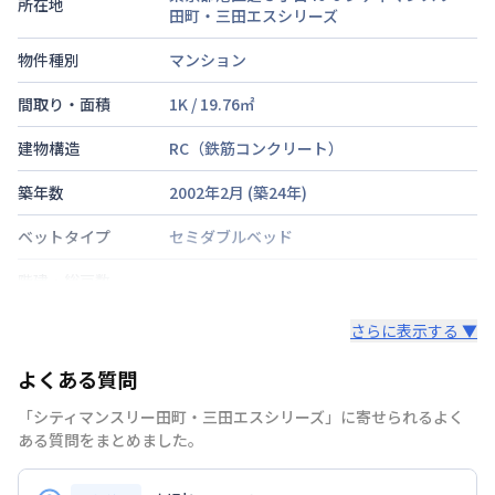
所在地
田町・三田エスシリーズ
物件種別
マンション
間取り・面積
1K
/
19.76
㎡
建物構造
RC（鉄筋コンクリート）
築年数
2002年2月
(築
24
年)
ベットタイプ
セミダブルベッド
階建・総戸数
鍵の種類
さらに表示する ▼
部屋の向き
よくある質問
禁煙・喫煙
禁煙
「シティマンスリー田町・三田エスシリーズ」に寄せられるよく
ある質問をまとめました。
山手線
田町駅
徒歩
9
分
交通
京浜東北・根岸線
田町駅
徒歩
9
分