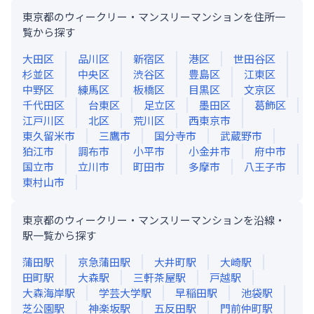
東京都のウィークリー・マンスリーマンションを住所一
覧から探す
大田区
品川区
新宿区
港区
世田谷区
杉並区
中央区
渋谷区
豊島区
江東区
中野区
練馬区
板橋区
目黒区
文京区
千代田区
台東区
足立区
墨田区
葛飾区
江戸川区
北区
荒川区
西東京市
東久留米市
三鷹市
国分寺市
武蔵野市
狛江市
調布市
小平市
小金井市
府中市
国立市
立川市
町田市
多摩市
八王子市
東村山市
東京都のウィークリー・マンスリーマンションを沿線・
駅一覧から探す
蒲田
駅
京急蒲田
駅
大井町
駅
大崎
駅
田町
駅
大森
駅
三軒茶屋
駅
戸越
駅
大森海岸
駅
学芸大学
駅
早稲田
駅
池袋
駅
芝公園
駅
神楽坂
駅
五反田
駅
門前仲町
駅