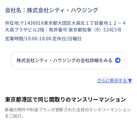
会社名：
株式会社シティ・ハウジング
所在地:〒
1430016
東京都
大田区
大森北
１丁目
番地
１２－４
大森プラザビル2階
｜免許番号:
東京都知事（9）52415号
営業時間/
10:00-18:00
定休日/
日曜日
株式会社シティ・ハウジング
の会社詳細をみる
スタッフからのコメント
さらに表示する ▼
シティマンスリーでは家具・家電・生活用品を90品目以上
東京都港区で同じ間取りのマンスリーマンション
ご用意しております。 引越しの際に、普段では見逃しそ
新着の物件や料金プランが更新された注目のマンスリーマンション
うな物まで全て揃えたマンスリーマンションは多くのお客
をご紹介。
様に喜ばれています。 シティマンスリーでは、お客様が快
適に生活していただけますよう、お部屋の清掃にもこだわ
りをもって行っています。 弊社専属の厳しい目を持つベテ