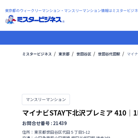
東京都のウィークリーマンション・マンスリーマンション情報はミスタービジネ
ミスタービジネス
東京都
世田谷区
世田谷代田駅
マイナ
マンスリーマンション
マイナビSTAY下北沢プレミア
410
｜
1
お問合せ番号 :
21439
住所：
東京都
世田谷区
代田
５丁目
5-12
交通：
小田急電鉄小田原線
世田谷代田駅
徒歩
3
分