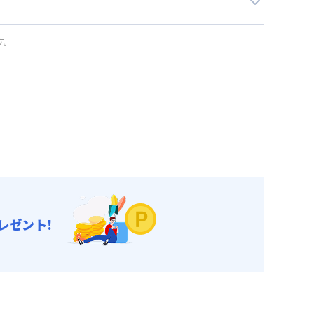
す。
レゼント!