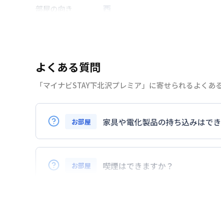
西
部屋の向き
小田急電鉄小田原線
世田谷代田
交通
小田急電鉄小田原線
下北沢駅
徒
よくある質問
なし
駐車場
「マイナビSTAY下北沢プレミア」に寄せられるよくあ
2026年7月25日
情報更新日
家具や電化製品の持ち込みはでき
お部屋
お持ち込みいただけます。
ただし、標準設備として部屋に備え付けの
喫煙はできますか？
お部屋
また、お持ち込みいただいた家具や家電は
弊社が取扱うお部屋はすべて禁煙でござい