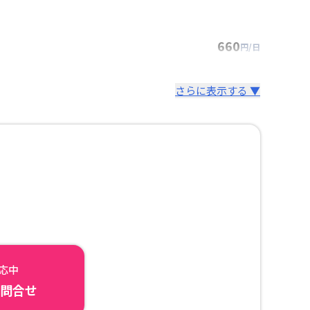
660
円/日
さらに表示する ▼
対応中
ら問合せ