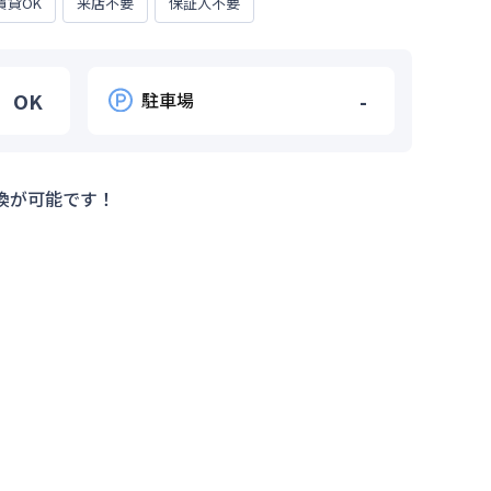
賃貸OK
来店不要
保証人不要
OK
駐車場
-
換が可能です！