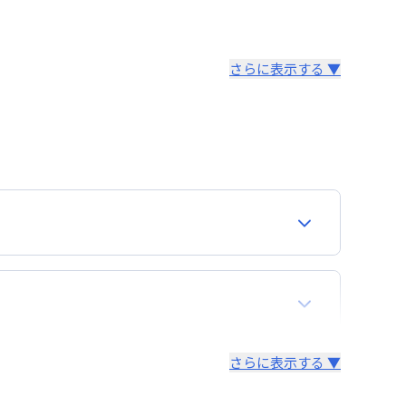
さらに表示する ▼
より14日以内
。あらかじめご了承ください。
さらに表示する ▼