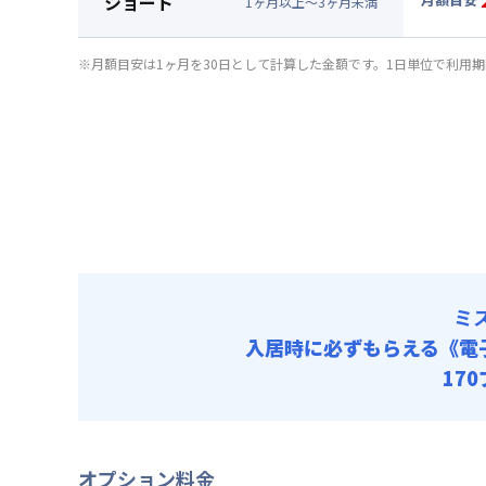
ショート
清掃料他 
1
ヶ
月
以上～
3
ヶ
月
未満
賃料 :
16
▼
ショ
その他費用
光熱費他 
月額賃料
共益費
※月額目安は1ヶ月を30日として計算した金額です。1日単位で利用
清掃料他 
賃料 :
17
その他費用
光熱費他 
共益費
清掃料他 
その他費用
共益費
ミ
入居時に必ずもらえる
《電
17
オプション料金