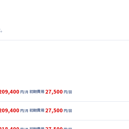
す。
209,400
27,500
初期費用
円/月
円/回
グ
利用時の料金詳細
目安(30日利用)
209,400
27,500
初期費用
円/月
円/回
5,000円/月 (5,500円/日)
ル
利用時の料金詳細
:
24,000円/月 (800円/日) (税抜)
目安(30日利用)
218,400
27,500
初期費用