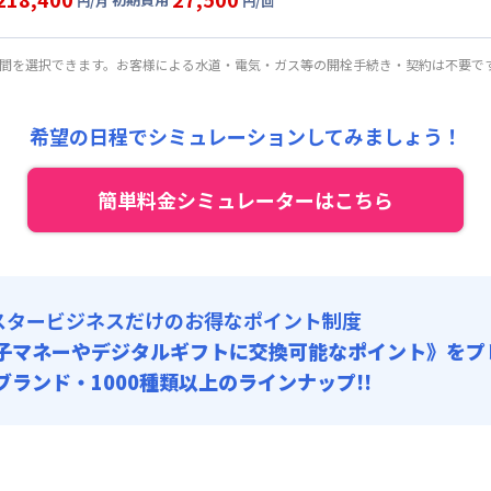
:
25,000円/回 (税抜)
円/月
円/回
5,000円/月 (5,500円/日)
ート
利用時の料金詳細
 :
:
24,000円/月 (800円/日) (税抜)
目安(30日利用)
:
18,000円/月 (600円/日)
期間を選択できます。お客様による水道・電気・ガス等の開栓手続き・契約は不要で
:
25,000円/回 (税抜)
4,000円/月 (5,800円/日)
 :
:
24,000円/月 (800円/日) (税抜)
:
18,000円/月 (600円/日)
希望の日程でシミュレーションしてみましょう！
:
25,000円/回 (税抜)
 :
簡単料金シミュレーターはこちら
:
18,000円/月 (600円/日)
スタービジネスだけのお得なポイント制度
子マネーやデジタルギフトに交換可能
なポイント》をプ
0ブランド・1000種類以上のラインナップ!!