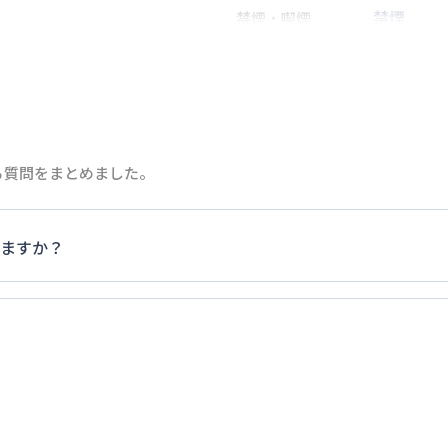
禁煙
禁煙・喫煙
駅
徒歩
3
分
2
名
定員
歩
7
分
情報更新日
次回更新日
る質問をまとめました。
ますか？
家具・家電以外の扱いについては当社では責任を負いかねます
ご退去時にご自身で撤去をお願いします。
ます。