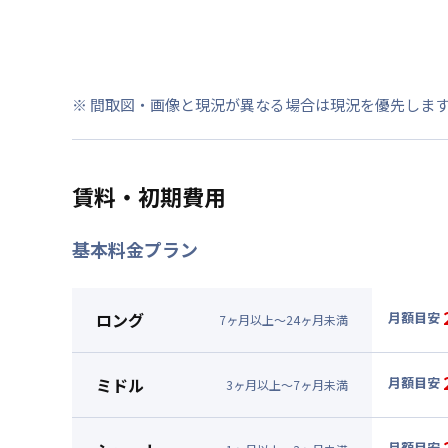
※ 間取図・画像と現況が異なる場合は現況を優先しま
賃料・初期費用
基本料金プラン
ロング
月額目安
7
ヶ
月
以上～
24
ヶ
月
未満
▼
ロン
月額賃料
ミドル
月額目安
3
ヶ
月
以上～
7
ヶ
月
未満
賃料 :
16
▼
ミド
光熱費他 
月額賃料
月額目安