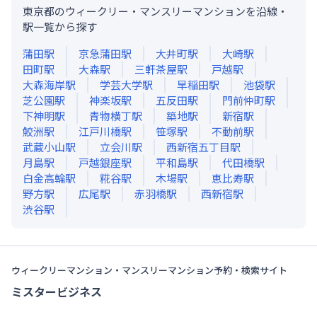
東京都のウィークリー・マンスリーマンションを沿線・
駅一覧から探す
蒲田
駅
京急蒲田
駅
大井町
駅
大崎
駅
田町
駅
大森
駅
三軒茶屋
駅
戸越
駅
大森海岸
駅
学芸大学
駅
早稲田
駅
池袋
駅
芝公園
駅
神楽坂
駅
五反田
駅
門前仲町
駅
下神明
駅
青物横丁
駅
築地
駅
新宿
駅
鮫洲
駅
江戸川橋
駅
笹塚
駅
不動前
駅
武蔵小山
駅
立会川
駅
西新宿五丁目
駅
月島
駅
戸越銀座
駅
平和島
駅
代田橋
駅
白金高輪
駅
糀谷
駅
木場
駅
恵比寿
駅
野方
駅
広尾
駅
赤羽橋
駅
西新宿
駅
渋谷
駅
ウィークリーマンション・マンスリーマンション予約・検索サイト
ミスタービジネス