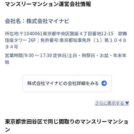
マンスリーマンション運営会社情報
会社名：
株式会社マイナビ
所在地:〒
1040061
東京都
中央区
銀座
４丁目
番地
12-15 歌舞
伎座タワー 26F
｜免許番号:
東京都知事免許（１）第１０４８
９４号
営業時間/
9:30 ～ 17:30
定休日/
土日・祝祭日・お盆・年末年
始
株式会社マイナビ
の会社詳細をみる
スタッフからのコメント
さらに表示する ▼
快適で安心な住まいをご提供。入居者様の住み心地と健康
東京都世田谷区で同じ間取りのマンスリーマンショ
を考え、専門部隊がお部屋を厳選！入居者満足度97％！
ン