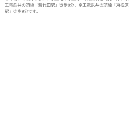
王電鉄井の頭線
「
新代田駅
」
徒歩8分
、
京王電鉄井の頭線
「
東松原
駅
」
徒歩9分
です。