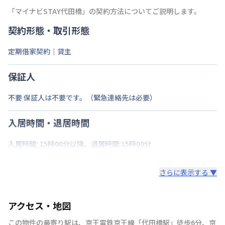
「
マイナビSTAY代田橋
」の契約方法についてご説明します。
契約形態・取引形態
定期借家契約｜貸主
保証人
不要 保証人は不要です。（緊急連絡先は必要）
入居時間・退居時間
入居時間: 15時00分以降、退居時間:15時00分
さらに表示する ▼
アクセス・地図
この物件の最寄り駅は
、
京王電鉄京王線
「
代田橋駅
」
徒歩6分
、
京