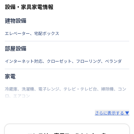
ご自身で撤去をお願いします。
設備・家具家電情報
建物設備
エレベーター
、
宅配ボックス
部屋設備
インターネット対応
、
クローゼット
、
フローリング
、
ベランダ
家電
冷蔵庫
、
洗濯機
、
電子レンジ
、
テレビ・テレビ台
、
掃除機
、
コン
ロ
、
エアコン
さらに表示する ▼