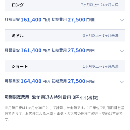
ロング
7
ヶ
月
以上～
24
ヶ
月
未満
161,400
27,500
月額目安
初期費用
円/月
円/回
▼
ロング
利用時の料金詳細
月額賃料目安(30日利用)
ミドル
3
ヶ
月
以上～
7
ヶ
月
未満
賃料 :
117,000円/月 (3,900円/日)
161,400
27,500
光熱費他 :
24,000円/月 (800円/日) (税抜)
月額目安
初期費用
円/月
円/回
▼
ミドル
利用時の料金詳細
清掃料他 :
25,000円/回 (税抜)
月額賃料目安(30日利用)
その他費用 :
ショート
1
ヶ
月
以上～
3
ヶ
月
未満
共益費
:
18,000円/月 (600円/日)
賃料 :
117,000円/月 (3,900円/日)
164,400
27,500
光熱費他 :
24,000円/月 (800円/日) (税抜)
月額目安
初期費用
円/月
円/回
▼
ショート
利用時の料金詳細
清掃料他 :
25,000円/回 (税抜)
月額賃料目安(30日利用)
その他費用 :
期間限定費用
繁忙期退去特別費用
0
円
/
回
(税抜)
共益費
:
18,000円/月 (600円/日)
賃料 :
120,000円/月 (4,000円/日)
※月額目安は1ヶ月を30日として計算した金額です。1日単位で利用期間を選
光熱費他 :
24,000円/月 (800円/日) (税抜)
択できます。お客様による水道・電気・ガス等の開栓手続き・契約は不要で
清掃料他 :
25,000円/回 (税抜)
す。
その他費用 :