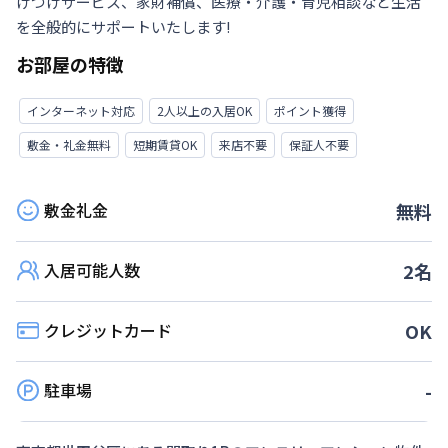
けつけサービス、家財補償、医療・介護・育児相談など生活
を全般的にサポートいたします!
お部屋の特徴
インターネット対応
2人以上の入居OK
ポイント獲得
敷金・礼金無料
短期賃貸OK
来店不要
保証人不要
敷金礼金
無料
入居可能人数
2
名
クレジットカード
OK
駐車場
-