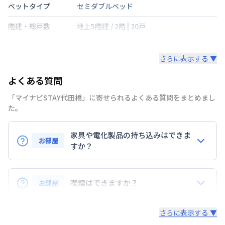
ベットタイプ
セミダブルベッド
階建・総戸数
地上5階建
/
2階
|
20戸
鍵の種類
さらに表示する ▼
部屋の向き
北
よくある質問
禁煙・喫煙
禁煙
「マイナビSTAY代田橋」に寄せられるよくある質問をまとめまし
京王電鉄京王線
代田橋駅
徒歩
6
分
た。
交通
京王電鉄井の頭線
新代田駅
徒歩
8
分
京王電鉄井の頭線
東松原駅
徒歩
9
分
家具や電化製品の持ち込みはできま
お部屋
定員
すか？
2
名
お持ち込みいただけます。
駐車場
なし
ただし、標準設備として部屋に備え付けの家具・家電
喫煙はできますか？
お部屋
次回更新日
情報更新日より14日以内
以外の扱いについては当社では責任を負いかねます。
あらかじめご了承ください。
弊社が取扱うお部屋はすべて禁煙でございます。
情報更新日
2026年7月26日
さらに表示する ▼
また、お持ち込みいただいた家具や家電はご退去時に