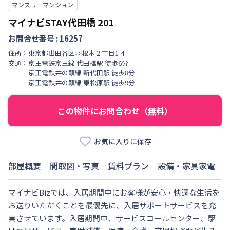
マンスリーマンション
マイナビSTAY代田橋
201
お問合せ番号 :
16257
住所：
東京都
世田谷区
羽根木
２丁目
1-4
交通：
京王電鉄京王線
代田橋駅
徒歩
6
分
京王電鉄井の頭線
新代田駅
徒歩
8
分
京王電鉄井の頭線
東松原駅
徒歩
9
分
この物件にお問合わせ（無料）
お気に入りに保存
部屋概要
間取図・写真
賃料プラン
設備・家具家電
マイナビBizでは、入居期間中にお客様が安心・快適な生活を
お送りいただくことを最優先に、入居サポートサービスを充
実させています。入居期間中、サービスコールセンター、駆