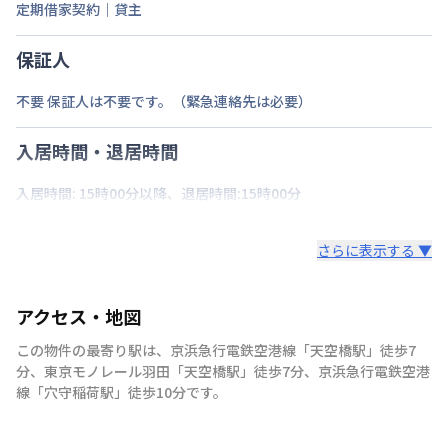
定期借家契約｜貸主
保証人
不要 保証人は不要です。（緊急連絡先は必要）
入居時間・退居時間
入居時間: 15時00分以降、退居時間:15時00分
さらに表示する ▼
アクセス・地図
この物件の最寄り駅は
、
京浜急行電鉄空港線
「
天空橋駅
」
徒歩7
分
、
東京モノレール羽田
「
天空橋駅
」
徒歩7分
、
京浜急行電鉄空港
線
「
穴守稲荷駅
」
徒歩10分
です。