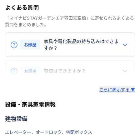
よくある質問
禁煙・喫煙
禁煙
「マイナビSTAYガーデンエア羽田天空橋」に寄せられるよくある
京浜急行電鉄空港線
天空橋駅
徒歩
7
分
質問をまとめました。
交通
東京モノレール羽田
天空橋駅
徒歩
7
分
京浜急行電鉄空港線
穴守稲荷駅
徒歩
10
分
家具や電化製品の持ち込みはできま
お部屋
定員
すか？
1
名
お持ち込みいただけます。
駐車場
なし
ただし、標準設備として部屋に備え付けの家具・家電
喫煙はできますか？
お部屋
次回更新日
情報更新日より14日以内
以外の扱いについては当社では責任を負いかねます。
あらかじめご了承ください。
弊社が取扱うお部屋はすべて禁煙でございます。
情報更新日
2026年7月27日
さらに表示する ▼
また、お持ち込みいただいた家具や家電はご退去時に
ご自身で撤去をお願いします。
設備・家具家電情報
建物設備
エレベーター
、
オートロック
、
宅配ボックス