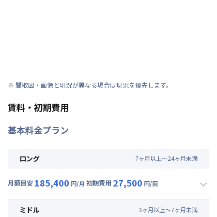
※ 間取図・画像と現況が異なる場合は現況を優先します。
賃料・初期費用
基本料金プラン
ロング
7
ヶ
月
以上～
24
ヶ
月
未満
185,400
27,500
月額目安
初期費用
円/月
円/回
▼
ロング
利用時の料金詳細
月額賃料目安(30日利用)
ミドル
3
ヶ
月
以上～
7
ヶ
月
未満