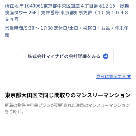
所在地:〒
1040061
東京都
中央区
銀座
４丁目
番地
12-15 歌舞
伎座タワー 26F
｜免許番号:
東京都知事免許（１）第１０４８
９４号
営業時間/
9:30 ～ 17:30
定休日/
土日・祝祭日・お盆・年末年
始
株式会社マイナビ
の会社詳細をみる
スタッフからのコメント
さらに表示する ▼
快適で安心な住まいをご提供。入居者様の住み心地と健康
東京都大田区で同じ間取りのマンスリーマンション
を考え、専門部隊がお部屋を厳選！入居者満足度97％！
新着の物件や料金プランが更新された注目のマンスリーマンション
をご紹介。