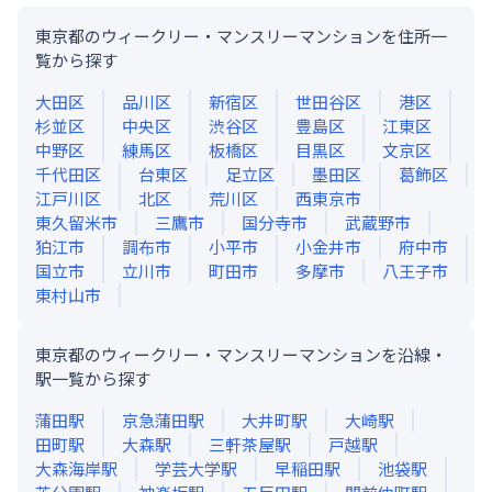
東京都のウィークリー・マンスリーマンションを住所一
覧から探す
大田区
品川区
新宿区
世田谷区
港区
杉並区
中央区
渋谷区
豊島区
江東区
中野区
練馬区
板橋区
目黒区
文京区
千代田区
台東区
足立区
墨田区
葛飾区
江戸川区
北区
荒川区
西東京市
東久留米市
三鷹市
国分寺市
武蔵野市
狛江市
調布市
小平市
小金井市
府中市
国立市
立川市
町田市
多摩市
八王子市
東村山市
東京都のウィークリー・マンスリーマンションを沿線・
駅一覧から探す
蒲田
駅
京急蒲田
駅
大井町
駅
大崎
駅
田町
駅
大森
駅
三軒茶屋
駅
戸越
駅
大森海岸
駅
学芸大学
駅
早稲田
駅
池袋
駅