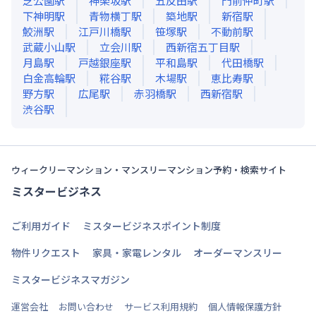
芝公園
駅
神楽坂
駅
五反田
駅
門前仲町
駅
下神明
駅
青物横丁
駅
築地
駅
新宿
駅
鮫洲
駅
江戸川橋
駅
笹塚
駅
不動前
駅
武蔵小山
駅
立会川
駅
西新宿五丁目
駅
月島
駅
戸越銀座
駅
平和島
駅
代田橋
駅
白金高輪
駅
糀谷
駅
木場
駅
恵比寿
駅
野方
駅
広尾
駅
赤羽橋
駅
西新宿
駅
渋谷
駅
ウィークリーマンション・マンスリーマンション予約・検索サイト
ミスタービジネス
ご利用ガイド
ミスタービジネスポイント制度
物件リクエスト
家具・家電レンタル
オーダーマンスリー
ミスタービジネスマガジン
運営会社
お問い合わせ
サービス利用規約
個人情報保護方針