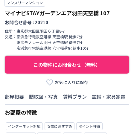
マンスリーマンション
マイナビSTAYガーデンエア羽田天空橋
107
お問合せ番号 :
20210
住所：
東京都
大田区
羽田
６丁目
8-7
交通：
京浜急行電鉄空港線
天空橋駅
徒歩
7
分
東京モノレール羽田
天空橋駅
徒歩
7
分
京浜急行電鉄空港線
穴守稲荷駅
徒歩
10
分
この物件にお問合わせ（無料）
お気に入りに保存
部屋概要
間取図・写真
賃料プラン
設備・家具家電
お部屋の特徴
インターネット対応
女性におすすめ
ポイント獲得