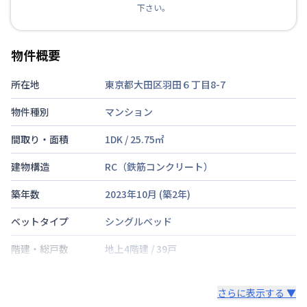
下さい。
物件概要
所在地
東京都大田区羽田６丁目8-7
物件種別
マンション
間取り・面積
1DK
/
25.75
㎡
建物構造
RC（鉄筋コンクリート）
築年数
2023年10月
(築
2
年)
ベットタイプ
シングルベッド
階建・総戸数
地上4階建
/
39戸
鍵の種類
さらに表示する ▼
部屋の向き
西