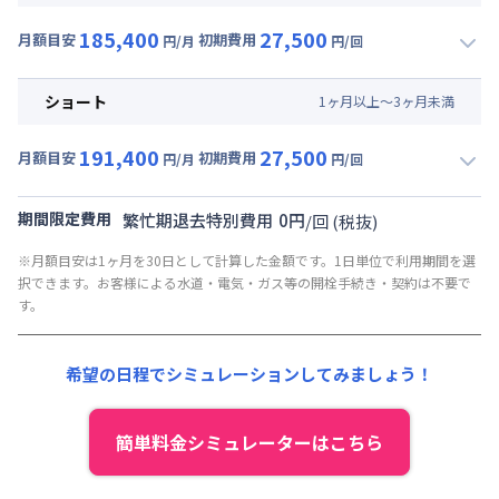
賃料 :
141,000円/月 (4,700円/日)
185,400
27,500
光熱費他 :
24,000円/月 (800円/日) (税抜)
月額目安
初期費用
円/月
円/回
▼
ミドル
利用時の料金詳細
清掃料他 :
25,000円/回 (税抜)
月額賃料目安(30日利用)
その他費用 :
ショート
1
ヶ
月
以上～
3
ヶ
月
未満
共益費
:
18,000円/月 (600円/日)
賃料 :
141,000円/月 (4,700円/日)
191,400
27,500
光熱費他 :
24,000円/月 (800円/日) (税抜)
月額目安
初期費用
円/月
円/回
▼
ショート
利用時の料金詳細
清掃料他 :
25,000円/回 (税抜)
月額賃料目安(30日利用)
その他費用 :
期間限定費用
繁忙期退去特別費用
0
円
/
回
(税抜)
共益費
:
18,000円/月 (600円/日)
賃料 :
147,000円/月 (4,900円/日)
※月額目安は1ヶ月を30日として計算した金額です。1日単位で利用期間を選
光熱費他 :
24,000円/月 (800円/日) (税抜)
択できます。お客様による水道・電気・ガス等の開栓手続き・契約は不要で
清掃料他 :
25,000円/回 (税抜)
す。
その他費用 :
共益費
:
18,000円/月 (600円/日)
希望の日程でシミュレーションしてみましょう！
簡単料金シミュレーターはこちら