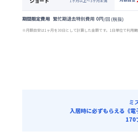
ショート
清掃料他 
1
ヶ
月
以上～
3
ヶ
月
未満
賃料 :
15
▼
ショ
その他費用
光熱費他 
月額賃料
共益費
期間限定費用
繁忙期退去特別費用
0
円
/
回
(税抜)
清掃料他 
賃料 :
15
その他費用
※月額目安は1ヶ月を30日として計算した金額です。1日単位で利用
光熱費他 
共益費
清掃料他 
その他費用
共益費
ミ
入居時に必ずもらえる
《電
17