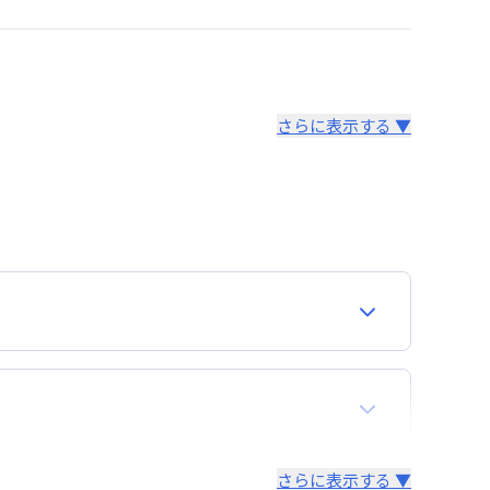
さらに表示する ▼
より14日以内
。あらかじめご了承ください。
さらに表示する ▼