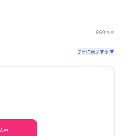
660
円/日
さらに表示する ▼
対応中