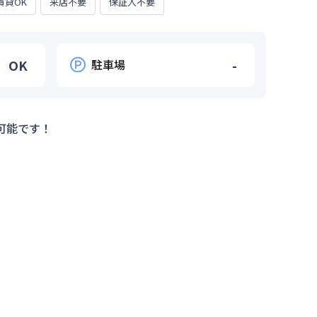
賃貸OK
来店不要
保証人不要
OK
駐車場
-
可能です！