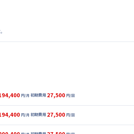
す。
194,400
27,500
初期費用
円/月
円/回
グ
利用時の料金詳細
目安(30日利用)
194,400
27,500
初期費用
円/月
円/回
0,000円/月 (5,000円/日)
ル
利用時の料金詳細
:
24,000円/月 (800円/日) (税抜)
目安(30日利用)
200,400
27,500
初期費用