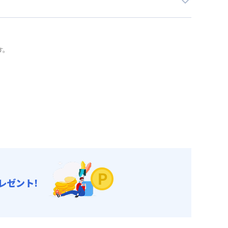
す。
レゼント!