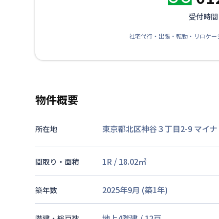
受付時間：
社宅代行・出張・転勤・リロケー
物件概要
東京都北区神谷３丁目2-9
マイナ
所在地
1R
/
18.02
㎡
間取り・面積
2025年9月
(築
1
年)
築年数
地上4階建
/
12戸
階建・総戸数