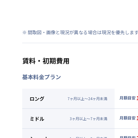
※ 間取図・画像と現況が異なる場合は現況を優先しま
賃料・初期費用
基本料金プラン
ロング
月額目安
7
ヶ
月
以上～
24
ヶ
月
未満
▼
ロン
月額賃料
ミドル
月額目安
3
ヶ
月
以上～
7
ヶ
月
未満
賃料 :
15
▼
ミド
光熱費他 
月額賃料
月額目安