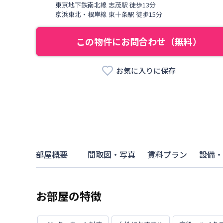
東京地下鉄南北線
志茂駅
徒歩
13
分
京浜東北・根岸線
東十条駅
徒歩
15
分
この物件にお問合わせ（無料）
お気に入りに保存
部屋概要
間取図・写真
賃料プラン
設備・
お部屋の特徴