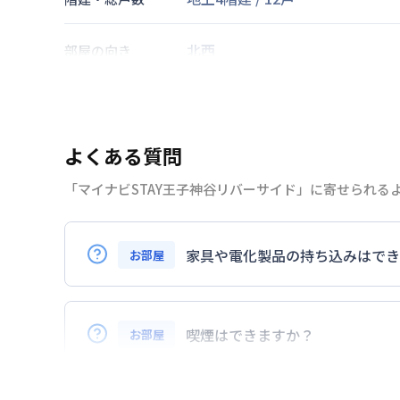
北西
部屋の向き
東京地下鉄南北線
王子神谷駅
徒
東京地下鉄南北線
志茂駅
徒歩
13
交通
京浜東北・根岸線
東十条駅
徒歩
よくある質問
「マイナビSTAY王子神谷リバーサイド」に寄せられる
なし
駐車場
2026年7月23日
情報更新日
家具や電化製品の持ち込みはでき
お部屋
お持ち込みいただけます。
ただし、標準設備として部屋に備え付けの
喫煙はできますか？
お部屋
また、お持ち込みいただいた家具や家電は
弊社が取扱うお部屋はすべて禁煙でござい