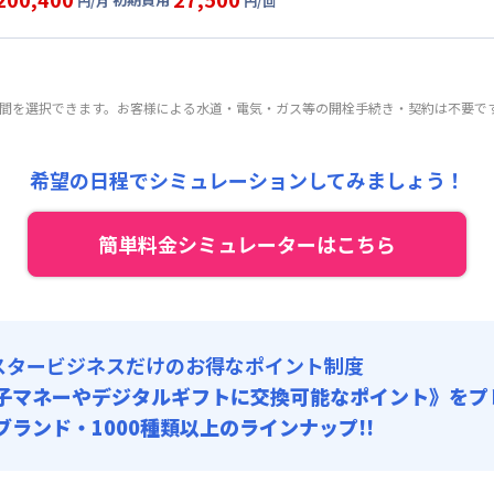
:
25,000円/回 (税抜)
円/月
円/回
0,000円/月 (5,000円/日)
ート
利用時の料金詳細
 :
:
24,000円/月 (800円/日) (税抜)
目安(30日利用)
:
18,000円/月 (600円/日)
:
25,000円/回 (税抜)
6,000円/月 (5,200円/日)
 :
期間を選択できます。お客様による水道・電気・ガス等の開栓手続き・契約は不要で
:
24,000円/月 (800円/日) (税抜)
:
18,000円/月 (600円/日)
:
25,000円/回 (税抜)
 :
希望の日程でシミュレーションしてみましょう！
:
18,000円/月 (600円/日)
簡単料金シミュレーターはこちら
スタービジネスだけのお得なポイント制度
子マネーやデジタルギフトに交換可能
なポイント》をプ
0ブランド・1000種類以上のラインナップ!!