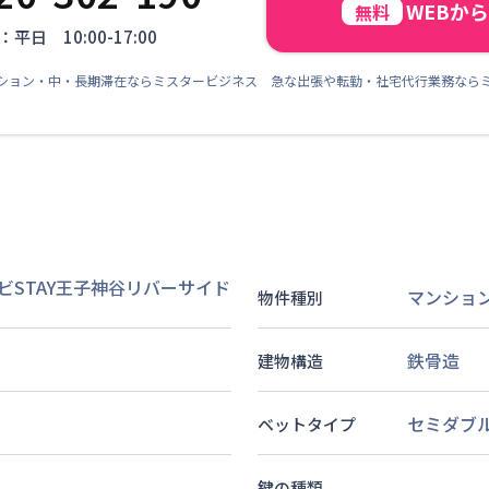
WEBか
無料
平日 10:00-17:00
ション・中・長期滞在ならミスタービジネス 急な出張や転勤・社宅代行業務なら
ビSTAY王子神谷リバーサイド
マンショ
物件種別
鉄骨造
建物構造
セミダブ
ベットタイプ
鍵の種類