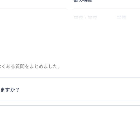
禁煙
禁煙・喫煙
歩
8
分
分
2
名
定員
15
分
よくある質問をまとめました。
情報更新日
次回更新日
ますか？
家具・家電以外の扱いについては当社では責任を負いかねます
ご退去時にご自身で撤去をお願いします。
ます。