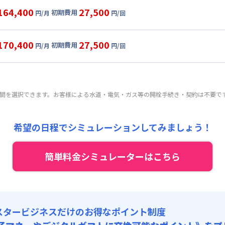
目安(30日利用)
164,400
27,500
初期費用
円/月
円/回
0,000円/月 (4,000円/日)
ル
利用時の料金詳細
:
24,000円/月 (800円/日) (税抜)
目安(30日利用)
170,400
27,500
初期費用
:
25,000円/回 (税抜)
円/月
円/回
0,000円/月 (4,000円/日)
ート
利用時の料金詳細
 :
:
24,000円/月 (800円/日) (税抜)
目安(30日利用)
:
18,000円/月 (600円/日)
:
25,000円/回 (税抜)
6,000円/月 (4,200円/日)
 :
期間を選択できます。お客様による水道・電気・ガス等の開栓手続き・契約は不要で
:
24,000円/月 (800円/日) (税抜)
:
18,000円/月 (600円/日)
:
25,000円/回 (税抜)
 :
希望の日程でシミュレーションしてみましょう！
:
18,000円/月 (600円/日)
簡単料金シミュレーターはこちら
スタービジネスだけのお得なポイント制度