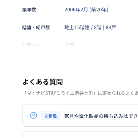
2006年2月
(築
20
年)
築年数
地上15階建
/
8階
|
89戸
階建・総戸数
北西
部屋の向き
京王電鉄京王線
初台駅
徒歩
7
分
京王電鉄京王線
幡ヶ谷駅
徒歩
7
交通
小田急電鉄小田原線
代々木上原
よくある質問
「マイナビSTAYミライエ渋谷本町」に寄せられるよく
なし
駐車場
2026年7月25日
情報更新日
家具や電化製品の持ち込みはでき
お部屋
お持ち込みいただけます。
ただし、標準設備として部屋に備え付けの