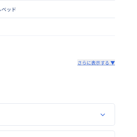
ルベッド
さらに表示する ▼
より14日以内
。あらかじめご了承ください。