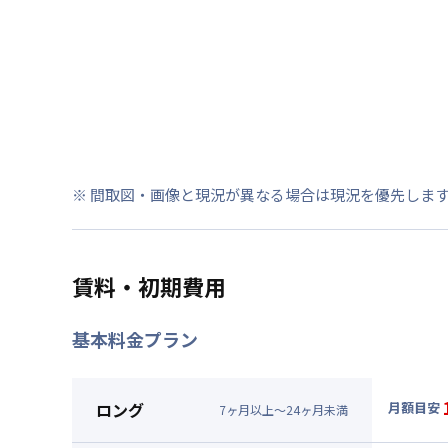
※ 間取図・画像と現況が異なる場合は現況を優先しま
賃料・初期費用
基本料金プラン
ロング
月額目安
7
ヶ
月
以上～
24
ヶ
月
未満
▼
ロン