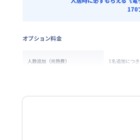
入居時に必ずもらえる
《電
17
オプション料金
人数追加（光熱費）
1名追加につ