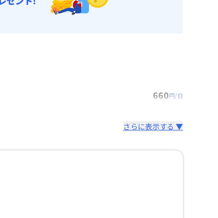
レゼント!
660
円/日
さらに表示する ▼