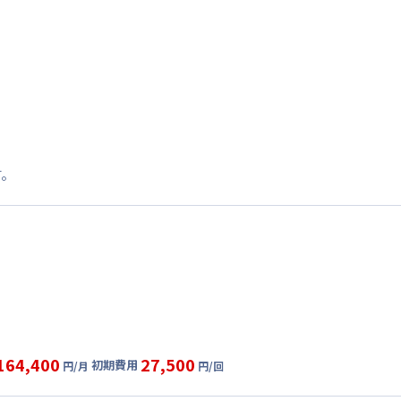
す。
164,400
27,500
初期費用
円/月
円/回
グ
利用時の料金詳細