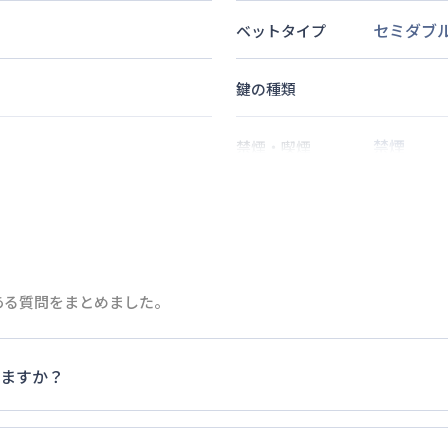
セミダブ
ベットタイプ
鍵の種類
禁煙
禁煙・喫煙
分
2
名
定員
駅
徒歩
17
分
ある質問をまとめました。
情報更新日
次回更新日
ますか？
家具・家電以外の扱いについては当社では責任を負いかねます