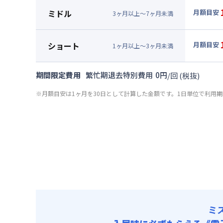
月額賃料
ミドル
月額目安
3
ヶ
月
以上～
7
ヶ
月
未満
賃料 :
12
▼
ミド
光熱費他 
月額賃料
ショート
月額目安
清掃料他 
1
ヶ
月
以上～
3
ヶ
月
未満
賃料 :
12
▼
ショ
その他費用
光熱費他 
月額賃料
共益費
期間限定費用
繁忙期退去特別費用
0
円
/
回
(税抜)
清掃料他 
賃料 :
12
その他費用
※月額目安は1ヶ月を30日として計算した金額です。1日単位で利用
光熱費他 
共益費
清掃料他 
その他費用
共益費
ミ