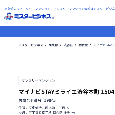
東京都のウィークリーマンション・マンスリーマンション情報はミスタービジネ
ミスタービジネス
東京都
渋谷区
初台駅
マイナビSTAY
マンスリーマンション
マイナビSTAYミライエ渋谷本町
1504
お問合せ番号 :
19845
住所：
東京都
渋谷区
本町
１丁目
15-3
交通：
京王電鉄京王線
初台駅
徒歩
7
分