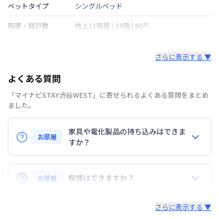
ベットタイプ
シングルベッド
階建・総戸数
地上11階建
/
10階
|
60戸
鍵の種類
さらに表示する ▼
部屋の向き
よくある質問
禁煙・喫煙
禁煙
「マイナビSTAY渋谷WEST」に寄せられるよくある質問をまとめ
京王電鉄井の頭線
神泉駅
徒歩
4
分
ました。
交通
京王電鉄井の頭線
駒場東大前駅
徒歩
12
分
山手線
渋谷駅
徒歩
13
分
家具や電化製品の持ち込みはできま
お部屋
定員
すか？
名
お持ち込みいただけます。
駐車場
なし
ただし、標準設備として部屋に備え付けの家具・家電
喫煙はできますか？
お部屋
次回更新日
情報更新日より14日以内
以外の扱いについては当社では責任を負いかねます。
あらかじめご了承ください。
弊社が取扱うお部屋はすべて禁煙でございます。
情報更新日
2026年7月25日
さらに表示する ▼
また、お持ち込みいただいた家具や家電はご退去時に