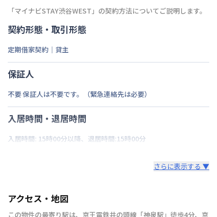
「
マイナビSTAY渋谷WEST
」の契約方法についてご説明します。
契約形態・取引形態
定期借家契約｜貸主
保証人
不要 保証人は不要です。（緊急連絡先は必要）
入居時間・退居時間
入居時間: 15時00分以降、退居時間:15時00分
さらに表示する ▼
アクセス・地図
この物件の最寄り駅は
、
京王電鉄井の頭線
「
神泉駅
」
徒歩4分
、
京