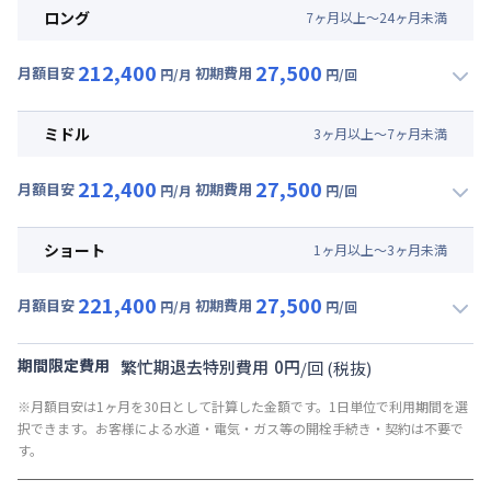
ロング
7
ヶ
月
以上～
24
ヶ
月
未満
212,400
27,500
月額目安
初期費用
円/月
円/回
▼
ロング
利用時の料金詳細
月額賃料目安(30日利用)
ミドル
3
ヶ
月
以上～
7
ヶ
月
未満
賃料 :
168,000円/月 (5,600円/日)
212,400
27,500
光熱費他 :
24,000円/月 (800円/日) (税抜)
月額目安
初期費用
円/月
円/回
▼
ミドル
利用時の料金詳細
清掃料他 :
25,000円/回 (税抜)
月額賃料目安(30日利用)
その他費用 :
ショート
1
ヶ
月
以上～
3
ヶ
月
未満
共益費
:
18,000円/月 (600円/日)
賃料 :
168,000円/月 (5,600円/日)
221,400
27,500
光熱費他 :
24,000円/月 (800円/日) (税抜)
月額目安
初期費用
円/月
円/回
▼
ショート
利用時の料金詳細
清掃料他 :
25,000円/回 (税抜)
月額賃料目安(30日利用)
その他費用 :
期間限定費用
繁忙期退去特別費用
0
円
/
回
(税抜)
共益費
:
18,000円/月 (600円/日)
賃料 :
177,000円/月 (5,900円/日)
※月額目安は1ヶ月を30日として計算した金額です。1日単位で利用期間を選
光熱費他 :
24,000円/月 (800円/日) (税抜)
択できます。お客様による水道・電気・ガス等の開栓手続き・契約は不要で
清掃料他 :
25,000円/回 (税抜)
す。
その他費用 :