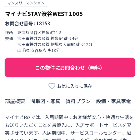
マンスリーマンション
マイナビSTAY渋谷WEST
1005
お問合せ番号 :
18153
住所：
東京都
渋谷区
神泉町
11-5
交通：
京王電鉄井の頭線
神泉駅
徒歩
4
分
京王電鉄井の頭線
駒場東大前駅
徒歩
12
分
山手線
渋谷駅
徒歩
13
分
この物件にお問合わせ（無料）
お気に入りに保存
部屋概要
間取図・写真
賃料プラン
設備・家具家電
マイナビBizでは、入居期間中にお客様が安心・快適な生活を
お送りいただくことを最優先に、入居サポートサービスを充
実させています。入居期間中、サービスコールセンター、駆