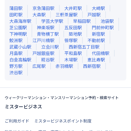
蒲田
駅
京急蒲田
駅
大井町
駅
大崎
駅
田町
駅
大森
駅
三軒茶屋
駅
戸越
駅
大森海岸
駅
学芸大学
駅
早稲田
駅
池袋
駅
芝公園
駅
神楽坂
駅
五反田
駅
門前仲町
駅
下神明
駅
青物横丁
駅
築地
駅
新宿
駅
鮫洲
駅
江戸川橋
駅
笹塚
駅
不動前
駅
武蔵小山
駅
立会川
駅
西新宿五丁目
駅
月島
駅
戸越銀座
駅
平和島
駅
代田橋
駅
白金高輪
駅
糀谷
駅
木場
駅
恵比寿
駅
野方
駅
広尾
駅
赤羽橋
駅
西新宿
駅
渋谷
駅
ウィークリーマンション・マンスリーマンション予約・検索サイト
ミスタービジネス
ご利用ガイド
ミスタービジネスポイント制度