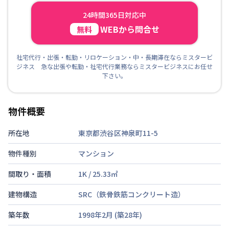
24時間365日対応中
WEBから問合せ
無料
社宅代行・出張・転勤・リロケーション・中・長期滞在ならミスタービ
ジネス 急な出張や転勤・社宅代行業務ならミスタービジネスにお任せ
下さい。
物件概要
所在地
東京都渋谷区神泉町11-5
物件種別
マンション
間取り・面積
1K
/
25.33
㎡
建物構造
SRC（鉄骨鉄筋コンクリート造）
築年数
1998年2月
(築
28
年)