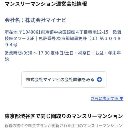
マンスリーマンション運営会社情報
会社名：
株式会社マイナビ
所在地:〒
1040061
東京都
中央区
銀座
４丁目
番地
12-15 歌舞
伎座タワー 26F
｜免許番号:
東京都知事免許（１）第１０４８
９４号
営業時間/
9:30 ～ 17:30
定休日/
土日・祝祭日・お盆・年末年
始
株式会社マイナビ
の会社詳細をみる
スタッフからのコメント
さらに表示する ▼
快適で安心な住まいをご提供。入居者様の住み心地と健康
東京都渋谷区で同じ間取りのマンスリーマンション
を考え、専門部隊がお部屋を厳選！入居者満足度97％！
新着の物件や料金プランが更新された注目のマンスリーマンション