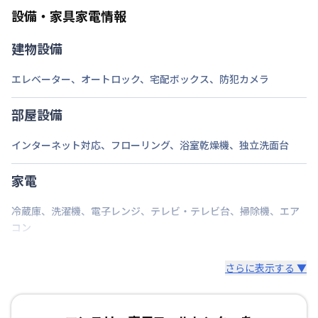
ご自身で撤去をお願いします。
設備・家具家電情報
建物設備
エレベーター
、
オートロック
、
宅配ボックス
、
防犯カメラ
部屋設備
インターネット対応
、
フローリング
、
浴室乾燥機
、
独立洗面台
家電
冷蔵庫
、
洗濯機
、
電子レンジ
、
テレビ・テレビ台
、
掃除機
、
エア
コン
さらに表示する ▼