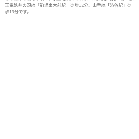
王電鉄井の頭線
「
駒場東大前駅
」
徒歩12分
、
山手線
「
渋谷駅
」
徒
歩13分
です。