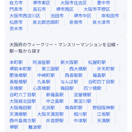
枚方市
堺市東区
大阪市住吉区
豊中市
門真市
高石市
堺市西区
大阪市平野区
大阪市西淀川区
池田市
堺市中区
岸和田市
松原市
泉北郡忠岡町
泉南市
泉大津市
茨木市
大阪府のウィークリー・マンスリーマンションを沿線・
駅一覧から探す
本町
駅
阿波座
駅
新大阪
駅
松屋町
駅
堺筋本町
駅
東三国
駅
西大橋
駅
弁天町
駅
肥後橋
駅
中崎町
駅
西長堀
駅
福島
駅
長堀橋
駅
九条
駅
なんば
駅
谷町四丁目
駅
京橋
駅
心斎橋
駅
梅田
駅
四ツ橋
駅
谷町六丁目
駅
新福島
駅
淀屋橋
駅
大阪城北詰
駅
中之島
駅
東淀川
駅
大阪梅田
駅
北浜
駅
南森町
駅
野田阪神
駅
天満橋
駅
大阪天満宮
駅
相川
駅
江坂
駅
西中島南方
駅
井高野
駅
中津
駅
天満
駅
堺
駅
難波
駅