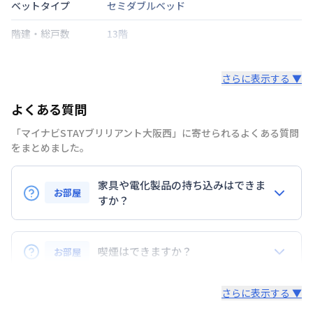
ベットタイプ
セミダブルベッド
階建・総戸数
13階
鍵の種類
さらに表示する ▼
部屋の向き
北
よくある質問
禁煙・喫煙
禁煙
「マイナビSTAYブリリアント大阪西」に寄せられるよくある質問
交通
大阪市中央線
阿波座駅
徒歩
2
分
をまとめました。
定員
2
名
家具や電化製品の持ち込みはできま
お部屋
すか？
駐車場
なし
お持ち込みいただけます。
次回更新日
情報更新日より14日以内
ただし、標準設備として部屋に備え付けの家具・家電
喫煙はできますか？
お部屋
情報更新日
2026年7月26日
以外の扱いについては当社では責任を負いかねます。
あらかじめご了承ください。
弊社が取扱うお部屋はすべて禁煙でございます。
さらに表示する ▼
また、お持ち込みいただいた家具や家電はご退去時に
ご自身で撤去をお願いします。