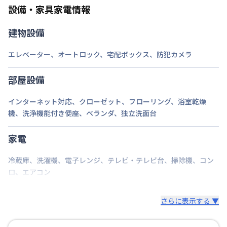
設備・家具家電情報
建物設備
エレベーター
、
オートロック
、
宅配ボックス
、
防犯カメラ
部屋設備
インターネット対応
、
クローゼット
、
フローリング
、
浴室乾燥
機
、
洗浄機能付き便座
、
ベランダ
、
独立洗面台
家電
冷蔵庫
、
洗濯機
、
電子レンジ
、
テレビ・テレビ台
、
掃除機
、
コン
ロ
、
エアコン
さらに表示する ▼