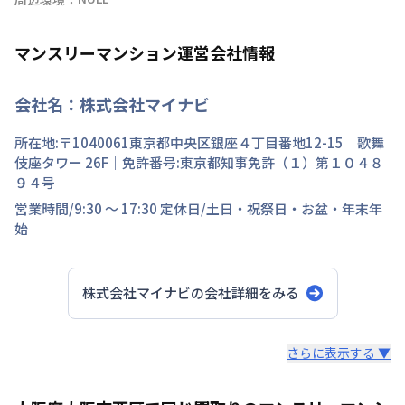
マンスリーマンション運営会社情報
会社名：
株式会社マイナビ
所在地:〒
1040061
東京都
中央区
銀座
４丁目
番地
12-15 歌舞
伎座タワー 26F
｜免許番号:
東京都知事免許（１）第１０４８
９４号
営業時間/
9:30 ～ 17:30
定休日/
土日・祝祭日・お盆・年末年
始
株式会社マイナビ
の会社詳細をみる
スタッフからのコメント
さらに表示する ▼
快適で安心な住まいをご提供。入居者様の住み心地と健康