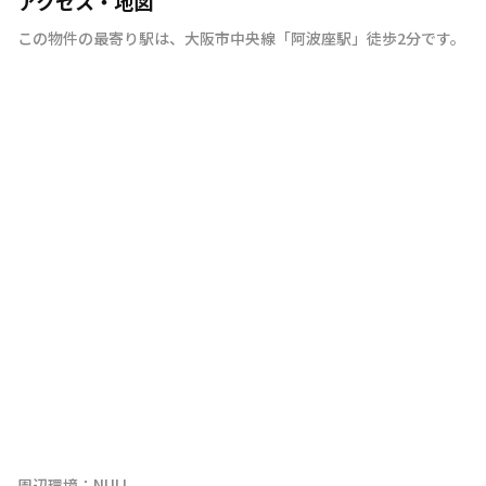
アクセス・地図
この物件の最寄り駅は
、
大阪市中央線
「
阿波座駅
」
徒歩2分
です。
NULL
周辺環境：