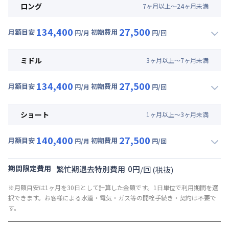
ロング
7
ヶ
月
以上～
24
ヶ
月
未満
134,400
27,500
月額目安
初期費用
円/月
円/回
▼
ロング
利用時の料金詳細
月額賃料目安(30日利用)
ミドル
3
ヶ
月
以上～
7
ヶ
月
未満
賃料 :
90,000円/月 (3,000円/日)
134,400
27,500
光熱費他 :
24,000円/月 (800円/日) (税抜)
月額目安
初期費用
円/月
円/回
▼
ミドル
利用時の料金詳細
清掃料他 :
25,000円/回 (税抜)
月額賃料目安(30日利用)
その他費用 :
ショート
1
ヶ
月
以上～
3
ヶ
月
未満
共益費
:
18,000円/月 (600円/日)
賃料 :
90,000円/月 (3,000円/日)
140,400
27,500
光熱費他 :
24,000円/月 (800円/日) (税抜)
月額目安
初期費用
円/月
円/回
▼
ショート
利用時の料金詳細
清掃料他 :
25,000円/回 (税抜)
月額賃料目安(30日利用)
その他費用 :
期間限定費用
繁忙期退去特別費用
0
円
/
回
(税抜)
共益費
:
18,000円/月 (600円/日)
賃料 :
96,000円/月 (3,200円/日)
※月額目安は1ヶ月を30日として計算した金額です。1日単位で利用期間を選
光熱費他 :
24,000円/月 (800円/日) (税抜)
択できます。お客様による水道・電気・ガス等の開栓手続き・契約は不要で
清掃料他 :
25,000円/回 (税抜)
す。
その他費用 :