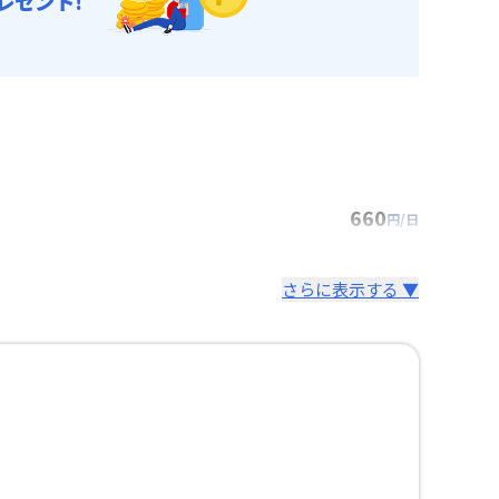
レゼント!
660
円/日
さらに表示する ▼