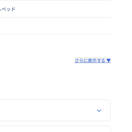
ルベッド
さらに表示する ▼
より14日以内
。あらかじめご了承ください。