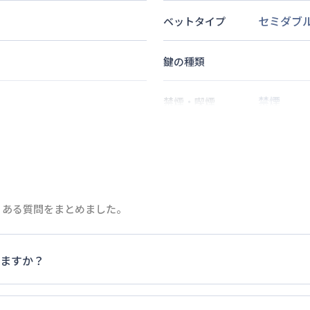
セミダブ
ベットタイプ
鍵の種類
禁煙
禁煙・喫煙
2
名
定員
情報更新日
次回更新日
くある質問をまとめました。
ますか？
家具・家電以外の扱いについては当社では責任を負いかねます