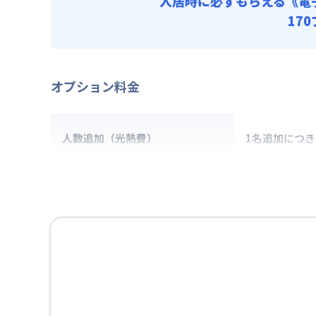
入居時に必ずもらえる
《電
17
オプション料金
人数追加（光熱費）
1名追加につ