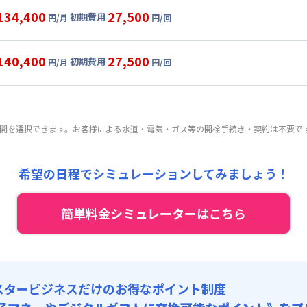
目安(30日利用)
134,400
27,500
初期費用
円/月
円/回
,000円/月 (3,000円/日)
ル
利用時の料金詳細
:
24,000円/月 (800円/日) (税抜)
目安(30日利用)
140,400
27,500
初期費用
:
25,000円/回 (税抜)
円/月
円/回
,000円/月 (3,000円/日)
ート
利用時の料金詳細
 :
:
24,000円/月 (800円/日) (税抜)
目安(30日利用)
:
18,000円/月 (600円/日)
:
25,000円/回 (税抜)
,000円/月 (3,200円/日)
 :
期間を選択できます。お客様による水道・電気・ガス等の開栓手続き・契約は不要で
:
24,000円/月 (800円/日) (税抜)
:
18,000円/月 (600円/日)
:
25,000円/回 (税抜)
 :
希望の日程でシミュレーションしてみましょう！
:
18,000円/月 (600円/日)
簡単料金シミュレーターはこちら
スタービジネスだけのお得なポイント制度