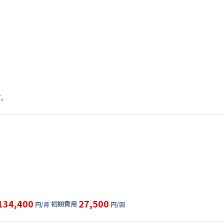
す。
134,400
27,500
初期費用
円/月
円/回
グ
利用時の料金詳細