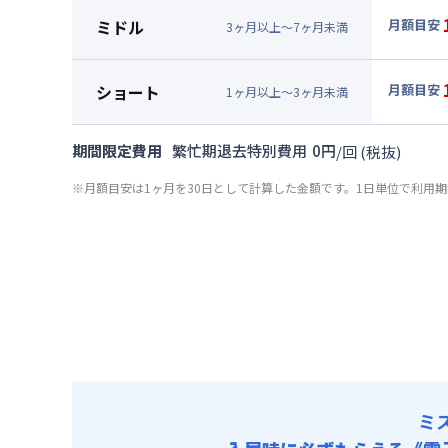
月額賃料
ミドル
月額目安
3
ヶ
月
以上～
7
ヶ
月
未満
賃料 :
90
▼
ミド
光熱費他 
月額賃料
ショート
月額目安
清掃料他 
1
ヶ
月
以上～
3
ヶ
月
未満
賃料 :
90
▼
ショ
その他費用
光熱費他 
月額賃料
共益費
期間限定費用
繁忙期退去特別費用
0
円
/
回
(税抜)
清掃料他 
賃料 :
96
その他費用
※月額目安は1ヶ月を30日として計算した金額です。1日単位で利用
光熱費他 
共益費
清掃料他 
その他費用
共益費
ミ