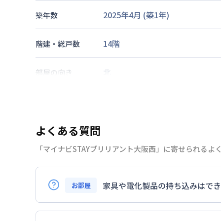
2025年4月
(築
1
年)
築年数
14階
階建・総戸数
北
部屋の向き
大阪市中央線
阿波座駅
徒歩
2
分
交通
よくある質問
なし
駐車場
「マイナビSTAYブリリアント大阪西」に寄せられるよ
2026年7月26日
情報更新日
家具や電化製品の持ち込みはでき
お部屋
お持ち込みいただけます。
ただし、標準設備として部屋に備え付けの