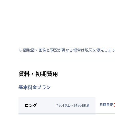
※ 間取図・画像と現況が異なる場合は現況を優先しま
賃料・初期費用
基本料金プラン
ロング
月額目安
7
ヶ
月
以上～
24
ヶ
月
未満
▼
ロン