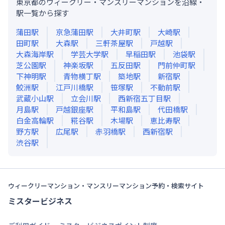
東京都のウィークリー・マンスリーマンションを沿線・
駅一覧から探す
蒲田
駅
京急蒲田
駅
大井町
駅
大崎
駅
田町
駅
大森
駅
三軒茶屋
駅
戸越
駅
大森海岸
駅
学芸大学
駅
早稲田
駅
池袋
駅
芝公園
駅
神楽坂
駅
五反田
駅
門前仲町
駅
下神明
駅
青物横丁
駅
築地
駅
新宿
駅
鮫洲
駅
江戸川橋
駅
笹塚
駅
不動前
駅
武蔵小山
駅
立会川
駅
西新宿五丁目
駅
月島
駅
戸越銀座
駅
平和島
駅
代田橋
駅
白金高輪
駅
糀谷
駅
木場
駅
恵比寿
駅
野方
駅
広尾
駅
赤羽橋
駅
西新宿
駅
渋谷
駅
ウィークリーマンション・マンスリーマンション予約・検索サイト
ミスタービジネス