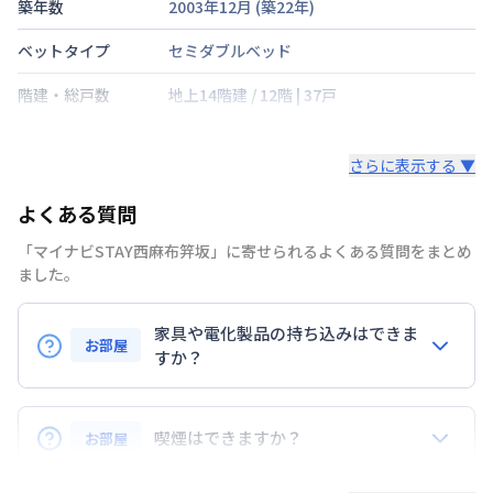
築年数
2003年12月
(築
22
年)
ベットタイプ
セミダブルベッド
階建・総戸数
地上14階建
/
12階
|
37戸
鍵の種類
さらに表示する ▼
部屋の向き
南
よくある質問
禁煙・喫煙
禁煙
「マイナビSTAY西麻布笄坂」に寄せられるよくある質問をまとめ
東京地下鉄日比谷線
六本木駅
徒歩
11
分
ました。
交通
東京地下鉄千代田線
乃木坂駅
徒歩
13
分
東京地下鉄日比谷線
広尾駅
徒歩
14
分
家具や電化製品の持ち込みはできま
お部屋
定員
すか？
2
名
お持ち込みいただけます。
駐車場
なし
ただし、標準設備として部屋に備え付けの家具・家電
喫煙はできますか？
お部屋
次回更新日
情報更新日より14日以内
以外の扱いについては当社では責任を負いかねます。
あらかじめご了承ください。
弊社が取扱うお部屋はすべて禁煙でございます。
情報更新日
2026年7月23日