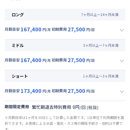
ロング
7
ヶ
月
以上～
24
ヶ
月
未満
167,400
27,500
月額目安
初期費用
円/月
円/回
▼
ロング
利用時の料金詳細
月額賃料目安(30日利用)
ミドル
3
ヶ
月
以上～
7
ヶ
月
未満
賃料 :
123,000円/月 (4,100円/日)
167,400
27,500
光熱費他 :
24,000円/月 (800円/日) (税抜)
月額目安
初期費用
円/月
円/回
▼
ミドル
利用時の料金詳細
清掃料他 :
25,000円/回 (税抜)
月額賃料目安(30日利用)
その他費用 :
ショート
1
ヶ
月
以上～
3
ヶ
月
未満
共益費
:
18,000円/月 (600円/日)
賃料 :
123,000円/月 (4,100円/日)
173,400
27,500
光熱費他 :
24,000円/月 (800円/日) (税抜)
月額目安
初期費用
円/月
円/回
▼
ショート
利用時の料金詳細
清掃料他 :
25,000円/回 (税抜)
月額賃料目安(30日利用)
その他費用 :
期間限定費用
繁忙期退去特別費用
0
円
/
回
(税抜)
共益費
:
18,000円/月 (600円/日)
賃料 :
129,000円/月 (4,300円/日)
※月額目安は1ヶ月を30日として計算した金額です。1日単位で利用期間を選
光熱費他 :
24,000円/月 (800円/日) (税抜)
択できます。お客様による水道・電気・ガス等の開栓手続き・契約は不要で
清掃料他 :
25,000円/回 (税抜)
す。