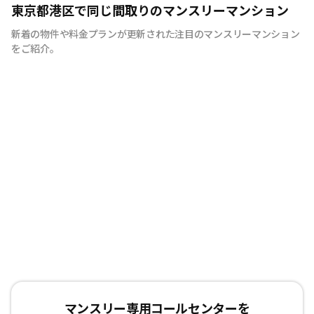
快適で安心な住まいをご提供。入居者様の住み心地と健康
東京都港区で同じ間取りのマンスリーマンション
を考え、専門部隊がお部屋を厳選！入居者満足度97％！
新着の物件や料金プランが更新された注目のマンスリーマンション
をご紹介。
マンスリー専用コールセンターを