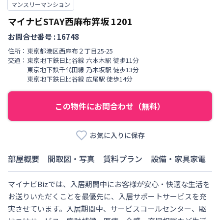
マンスリーマンション
マイナビSTAY西麻布笄坂
1201
お問合せ番号 :
16748
住所：
東京都
港区
西麻布
２丁目
25-25
交通：
東京地下鉄日比谷線
六本木駅
徒歩
11
分
東京地下鉄千代田線
乃木坂駅
徒歩
13
分
東京地下鉄日比谷線
広尾駅
徒歩
14
分
この物件にお問合わせ（無料）
お気に入りに保存
部屋概要
間取図・写真
賃料プラン
設備・家具家電
マイナビBizでは、入居期間中にお客様が安心・快適な生活を
お送りいただくことを最優先に、入居サポートサービスを充
実させています。入居期間中、サービスコールセンター、駆