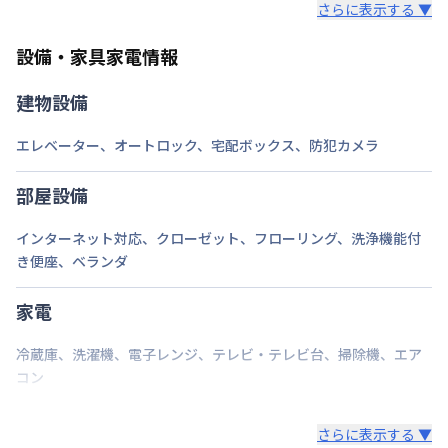
さらに表示する ▼
また、お持ち込みいただいた家具や家電はご退去時に
ご自身で撤去をお願いします。
設備・家具家電情報
建物設備
エレベーター
、
オートロック
、
宅配ボックス
、
防犯カメラ
部屋設備
インターネット対応
、
クローゼット
、
フローリング
、
洗浄機能付
き便座
、
ベランダ
家電
冷蔵庫
、
洗濯機
、
電子レンジ
、
テレビ・テレビ台
、
掃除機
、
エア
コン
さらに表示する ▼