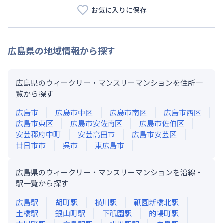
お気に入りに保存
広島県
の地域情報から探す
広島県のウィークリー・マンスリーマンションを住所一
覧から探す
広島市
広島市中区
広島市南区
広島市西区
広島市東区
広島市安佐南区
広島市佐伯区
安芸郡府中町
安芸高田市
広島市安芸区
廿日市市
呉市
東広島市
広島県のウィークリー・マンスリーマンションを沿線・
駅一覧から探す
広島
駅
胡町
駅
横川
駅
祇園新橋北
駅
土橋
駅
銀山町
駅
下祇園
駅
的場町
駅