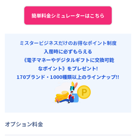
円/回
にてご利用いただけます！
清掃料他 :
16,000円/回 (税抜)
その他費用 :
簡単料金シミュレーターはこちら
▼
スーパーショート
利用時の料金詳細
管理費
:
6,000円/月 (200円/日)
月額賃料目安(30日利用)
初期費用
賃料 :
108,000円/月 (3,600円/日) (税抜)
事務手数料 : 3,000円/回 (税抜)
光熱費他 :
24,000円/月 (800円/日) (税抜)
ミスタービジネスだけのお得なポイント制度
清掃料他 :
12,000円/回 (税抜)
入居時に必ずもらえる
その他費用 :
《電子マネーやデジタルギフトに交換可能
管理費
:
6,000円/月 (200円/日)
なポイント》をプレゼント!
初期費用
170ブランド・1000種類以上のラインナップ!!
事務手数料 : 3,000円/回 (税抜)
オプション料金