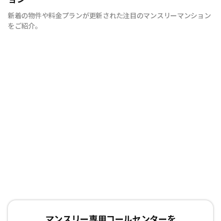
るマンスリーマンションです。 豊富な物件の中から厳選
新着の物件や料金プランが更新された注目のマンスリーマンション
したお部屋にお洒落な家具や質のよい家電を装備。 イン
をご紹介。
テリアやサービスにも拘った地元密着企業ならではの柔軟
な対応とおもてなしをご用意しています。 広島への出
張・研修、観光、新居へ引っ越しまでの仮住まいなど、
様々な利用が可能です。 エールマンスリー広島は今まで
のマンスリーマンションにない、ワンランク上の生活空間
をご提供します。 一時的に住むのはなく、短期間でも快
適に暮らせるお部屋造り。 それがエールマンスリー広島
です。
マンスリー専用コールセンターを