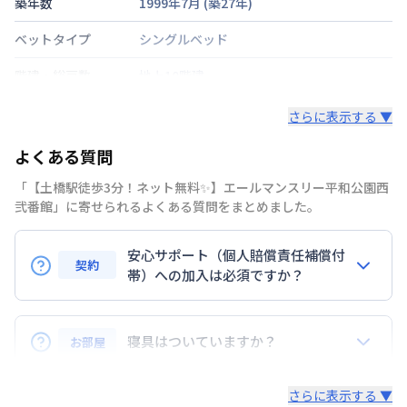
築年数
1999年7月
(築
27
年)
ベットタイプ
シングルベッド
階建・総戸数
地上10階建
鍵の種類
カードキー
さらに表示する ▼
部屋の向き
南
よくある質問
禁煙・喫煙
「【土橋駅徒歩3分！ネット無料✨】エールマンスリー平和公園西
弐番館」に寄せられるよくある質問をまとめました。
広島電鉄本線
土橋駅
徒歩
3
分
交通
広島電鉄本線
本川町駅
徒歩
4
分
安心サポート（個人賠償責任補償付
契約
定員
帯）への加入は必須ですか？
2
名
はい。安心サポートへの加入は必須となります。料金
駐車場
なし
プランでは清掃料欄に期間によって設定されている費
寝具はついていますか？
お部屋
次回更新日
情報更新日より14日以内
用が含まれて表示されています。
レンタル寝具3点セットは、希望された場合のみ業者
情報更新日
2026年7月26日
ロング（210日〜365日未満）：7,700円/回
さらに表示する ▼
様からご提供となります。