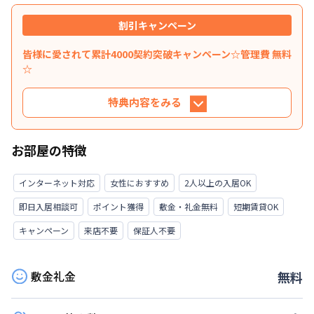
割引キャンペーン
皆様に愛されて累計4000契約突破キャンペーン☆管理費 無料
☆
特典内容をみる
特典内容
お部屋の特徴
キャンペーンを見た!とお問い合わせ時に伝える
と… 管理費が無料に！
インターネット対応
女性におすすめ
2人以上の入居OK
即日入居相談可
ポイント獲得
敷金・礼金無料
短期賃貸OK
利用条件
キャンペーン
来店不要
保証人不要
その他の期間や長期利用等の料金等、まずはお気
軽にご相談くださいませ♪ ※新規契約で14日以上
ご利用の方 ※7月・8月の家賃にのみ適用 ※人数
敷金礼金
無料
の追加料金は別途必要となります。 ※キャンペー
ンを見たとお伝えください。 ※お部屋が無くなり
次第終了します。