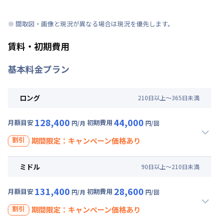
※ 間取図・画像と現況が異なる場合は現況を優先します。
賃料・初期費用
基本料金プラン
ロング
210
日
以上～
365
日
未満
128,400
44,000
月額目安
初期費用
円/月
円/回
割引
期間限定：キャンペーン価格あり
割引
ミドル
90
日
以上～
210
日
未満
皆様に愛されて累計4000契約突破キャンペーン☆管理費 無料
☆
131,400
28,600
月額目安
初期費用
円/月
円/回
入居開始日
2026年7月14日
〜
2026年8月31日
に限り
、その他費用割引あり
割引
期間限定：キャンペーン価格あり