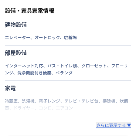
ミドル（90日〜210日未満）：3,300円/回
セット内容：敷布団・掛布団・枕 各カバー付き（通
ショート（30日〜90日未満）：2,200円/回
設備・家具家電情報
年用）8,800円（初回）
スーパーショート（7日〜30日未満）：1,100円/回
建物設備
ご自身でご用意いただき持ち込みも可能です。
エレベーター
、
オートロック
、
駐輪場
部屋設備
インターネット対応
、
バス・トイレ別
、
クローゼット
、
フローリ
ング
、
洗浄機能付き便座
、
ベランダ
家電
冷蔵庫
、
洗濯機
、
電子レンジ
、
テレビ・テレビ台
、
掃除機
、
炊飯
器
、
ドライヤー
、
コンロ
、
エアコン
さらに表示する ▼