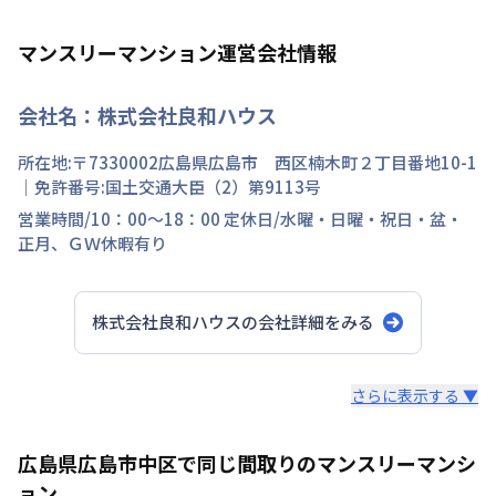
マンスリーマンション運営会社情報
会社名：
株式会社良和ハウス
所在地:〒
7330002
広島県
広島市 西区
楠木町
２丁目
番地
10-1
｜免許番号:
国土交通大臣（2）第9113号
営業時間/
10：00～18：00
定休日/
水曜・日曜・祝日・盆・
正月、ＧＷ休暇有り
株式会社良和ハウス
の会社詳細をみる
スタッフからのコメント
さらに表示する ▼
広島のマンスリーマンション“エールマンスリー広島”は、
広島県広島市中区で同じ間取りのマンスリーマンシ
中国地方で管理物件戸数 NO.1の良和ハウスが運営展開す
ョン