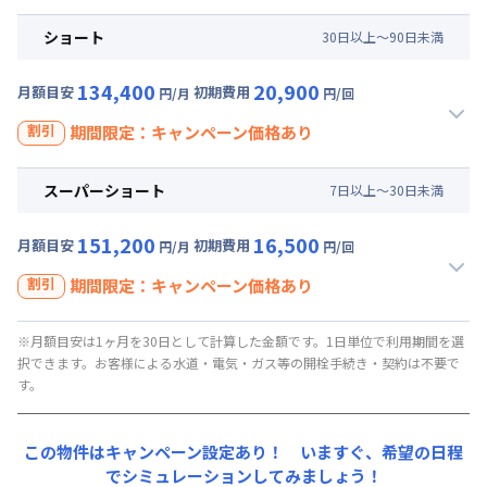
122,400
44,000
キャンペーン価格:
月額目安
初期費用
円/月
割引
ショート
30
日
以上～
90
日
未満
円/回
にてご利用いただけます！
皆様に愛されて累計4000契約突破キャンペーン☆管理費 無料
☆
▼
ロング
利用時の料金詳細
134,400
20,900
月額目安
初期費用
円/月
円/回
入居開始日
2026年7月14日
〜
2026年8月31日
に限り
月額賃料目安(30日利用)
、その他費用割引あり
割引
期間限定：キャンペーン価格あり
賃料 :
96,000円/月 (3,200円/日)
125,400
28,600
キャンペーン価格:
月額目安
初期費用
円/月
光熱費他 :
24,000円/月 (800円/日) (税抜)
割引
スーパーショート
7
日
以上～
30
日
未満
円/回
にてご利用いただけます！
清掃料他 :
37,000円/回 (税抜)
皆様に愛されて累計4000契約突破キャンペーン☆管理費 無料
☆
その他費用 :
▼
ミドル
利用時の料金詳細
151,200
16,500
月額目安
初期費用
円/月
円/回
管理費
:
6,000円/月 (200円/日)
入居開始日
2026年7月14日
〜
2026年8月31日
に限り
月額賃料目安(30日利用)
、その他費用割引あり
割引
初期費用
期間限定：キャンペーン価格あり
賃料 :
99,000円/月 (3,300円/日)
事務手数料 : 3,000円/回 (税抜)
128,400
20,900
キャンペーン価格:
月額目安
初期費用
円/月
光熱費他 :
24,000円/月 (800円/日) (税抜)
割引
※月額目安は1ヶ月を30日として計算した金額です。1日単位で利用期間を選
円/回
にてご利用いただけます！
清掃料他 :
23,000円/回 (税抜)
皆様に愛されて累計4000契約突破キャンペーン☆管理費 無料
択できます。お客様による水道・電気・ガス等の開栓手続き・契約は不要で
☆
その他費用 :
す。
▼
ショート
利用時の料金詳細
管理費
:
6,000円/月 (200円/日)
入居開始日
2026年7月14日
〜
2026年8月31日
に限り
月額賃料目安(30日利用)
、その他費用割引あり
初期費用
賃料 :
102,000円/月 (3,400円/日)
この物件はキャンペーン設定あり！ いますぐ、
希望の日程
事務手数料 : 3,000円/回 (税抜)
145,200
16,500
キャンペーン価格:
でシミュレーションしてみましょう！
月額目安
初期費用
円/月
光熱費他 :
24,000円/月 (800円/日) (税抜)