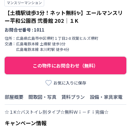
マンスリーマンション
【土橋駅徒歩3分！ネット無料✨】エールマンスリ
ー平和公園西 弐番館
202
｜
１K
お問合せ番号 :
1011
住所：
広島県
広島市中区
堺町
１丁目
2-8 双葉ヒルズ堺町
交通：
広島電鉄本線
土橋駅
徒歩
3
分
広島電鉄本線
本川町駅
徒歩
4
分
この物件にお問合わせ（無料）
お気に入りに保存
部屋概要
間取図・写真
賃料プラン
設備・家具家電
☆１K☆バストイレ別タイプ☆無料Ｗｉ－Ｆｉ完備☆
キャンペーン情報