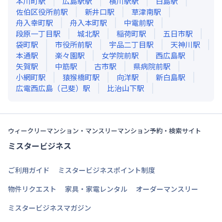
本川町
駅
広島駅
駅
横川駅
駅
白島
駅
佐伯区役所前
駅
新井口
駅
草津南
駅
舟入幸町
駅
舟入本町
駅
中電前
駅
段原一丁目
駅
城北
駅
稲荷町
駅
五日市
駅
袋町
駅
市役所前
駅
宇品二丁目
駅
天神川
駅
本通
駅
楽々園
駅
女学院前
駅
西広島
駅
矢賀
駅
中筋
駅
古市
駅
県病院前
駅
小網町
駅
猿猴橋町
駅
向洋
駅
新白島
駅
広電西広島（己斐）
駅
比治山下
駅
ウィークリーマンション・マンスリーマンション予約・検索サイト
ミスタービジネス
ご利用ガイド
ミスタービジネスポイント制度
物件リクエスト
家具・家電レンタル
オーダーマンスリー
ミスタービジネスマガジン