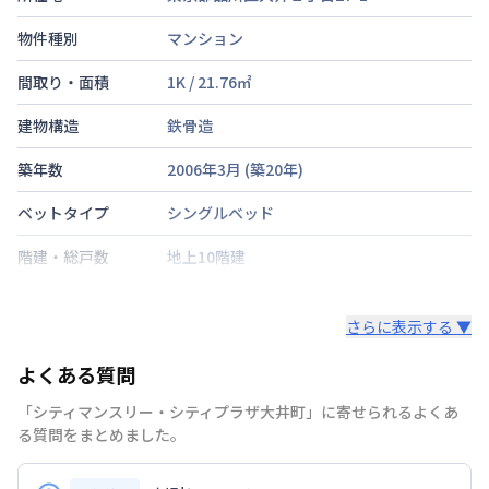
物件種別
マンション
間取り・面積
1K
/
21.76
㎡
建物構造
鉄骨造
築年数
2006年3月
(築
20
年)
ベットタイプ
シングルベッド
階建・総戸数
地上10階建
鍵の種類
さらに表示する ▼
部屋の向き
よくある質問
禁煙・喫煙
禁煙
「シティマンスリー・シティプラザ大井町」に寄せられるよくあ
京浜東北・根岸線
大井町駅
徒歩
3
分
る質問をまとめました。
交通
東京臨海高速鉄道
大井町駅
徒歩
3
分
東急大井町線
大井町駅
徒歩
3
分