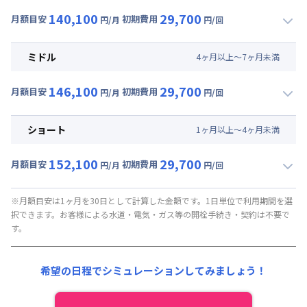
140,100
29,700
月額目安
初期費用
円/月
円/回
▼
ロング
利用時の料金詳細
月額賃料目安(30日利用)
ミドル
4
ヶ
月
以上～
7
ヶ
月
未満
賃料 :
117,000円/月 (3,900円/日)
146,100
29,700
光熱費他 :
21,000円/月 (700円/日) (税抜)
月額目安
初期費用
円/月
円/回
▼
ミドル
利用時の料金詳細
清掃料他 :
27,000円/回 (税抜)
月額賃料目安(30日利用)
ショート
1
ヶ
月
以上～
4
ヶ
月
未満
賃料 :
123,000円/月 (4,100円/日)
152,100
29,700
光熱費他 :
21,000円/月 (700円/日) (税抜)
月額目安
初期費用
円/月
円/回
▼
ショート
利用時の料金詳細
清掃料他 :
27,000円/回 (税抜)
月額賃料目安(30日利用)
※月額目安は1ヶ月を30日として計算した金額です。1日単位で利用期間を選
択できます。お客様による水道・電気・ガス等の開栓手続き・契約は不要で
賃料 :
129,000円/月 (4,300円/日)
す。
光熱費他 :
21,000円/月 (700円/日) (税抜)
清掃料他 :
27,000円/回 (税抜)
希望の日程でシミュレーションしてみましょう！