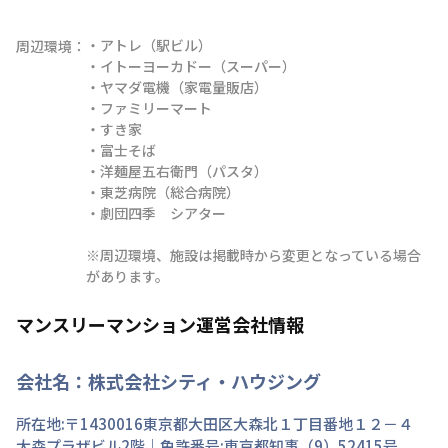
・アトレ（駅ビル）

周辺環境：
・イトーヨーカドー（スーパー）

・ヤマダ電機（家電量販店）

・ファミリーマート

・すき家

・富士そば

・洋麺屋五右衛門（パスタ）

・東芝病院（総合病院）

・劇団四季　シアター

※周辺環境、施設は掲載時から変更となっている場合
があります。
マンスリーマンション運営会社情報
会社名：
株式会社シティ・ハウジング
所在地:〒
1430016
東京都
大田区
大森北
１丁目
番地
１２－４
大森プラザビル2階
｜免許番号:
東京都知事（9）52415号