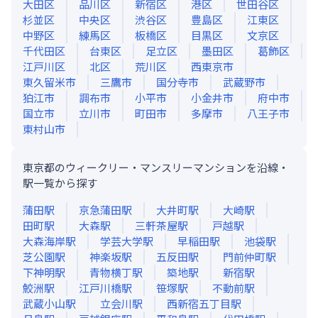
大田区
品川区
新宿区
港区
世田谷区
杉並区
中央区
渋谷区
豊島区
江東区
中野区
練馬区
板橋区
目黒区
文京区
千代田区
台東区
足立区
墨田区
葛飾区
江戸川区
北区
荒川区
西東京市
東久留米市
三鷹市
国分寺市
武蔵野市
狛江市
調布市
小平市
小金井市
府中市
国立市
立川市
町田市
多摩市
八王子市
東村山市
東京都のウィークリー・マンスリーマンションを沿線・
駅一覧から探す
蒲田
駅
京急蒲田
駅
大井町
駅
大崎
駅
田町
駅
大森
駅
三軒茶屋
駅
戸越
駅
大森海岸
駅
学芸大学
駅
早稲田
駅
池袋
駅
芝公園
駅
神楽坂
駅
五反田
駅
門前仲町
駅
下神明
駅
青物横丁
駅
築地
駅
新宿
駅
鮫洲
駅
江戸川橋
駅
笹塚
駅
不動前
駅
武蔵小山
駅
立会川
駅
西新宿五丁目
駅