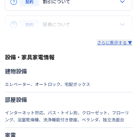
割引について
契約
定員
2
名
Q.リピーターの場合、割引はありますか？
駐車場
なし
A.はい、ございます。リピーターのお客様にはリピー
延長について
契約
ター特典といたしまして、毎月の賃料から3,000円割
次回更新日
情報更新日より14日以内
引致します。※長期割引以外との割引サービスとは併
Q. 延長はできますか？
さらに表示する ▼
用できません。
情報更新日
2026年7月24日
A.はい、できます。
設備・家具家電情報
法人契約の場合、通常延長は7日前までにご連絡いた
だければ、1日単位でのご延長が可能でざいます。
建物設備
（ご延長が14日未満の場合は、そこで契約終了とさ
せていただきます。）
エレベーター
、
オートロック
、
宅配ボックス
途中の解約も7日前までにご連絡いただければ、多く
部屋設備
いただいている料金は日割りでご返金いたします。
インターネット対応
、
バス・トイレ別
、
クローゼット
、
フローリ
・個人契約の場合、期間確定の契約となります。ご延
ング
、
浴室乾燥機
、
洗浄機能付き便座
、
ベランダ
、
独立洗面台
長（再契約）の希望に添えない場合がございます。
家電