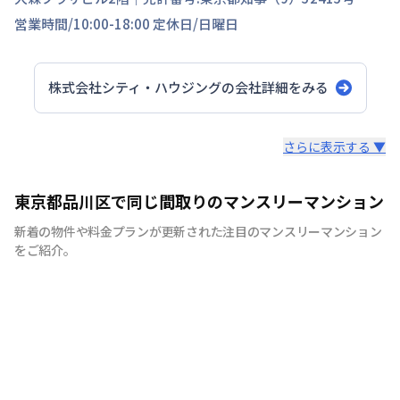
営業時間/
10:00-18:00
定休日/
日曜日
株式会社シティ・ハウジング
の会社詳細をみる
スタッフからのコメント
さらに表示する ▼
シティマンスリーでは家具・家電・生活用品を90品目以上
東京都品川区で同じ間取りのマンスリーマンション
ご用意しております。 引越しの際に、普段では見逃しそ
新着の物件や料金プランが更新された注目のマンスリーマンション
うな物まで全て揃えたマンスリーマンションは多くのお客
をご紹介。
様に喜ばれています。 シティマンスリーでは、お客様が快
適に生活していただけますよう、お部屋の清掃にもこだわ
りをもって行っています。 弊社専属の厳しい目を持つベテ
ランスタッフが丁寧で徹底した清掃を心がけており、寝
具、リネン類の衛生面にも十分気を配っております。 ま
た室内備品も家具、テレビ、エアコン、冷蔵庫、をはじめ
ドライヤー、アイロン、電子レンジなどの家電やメモ帳、