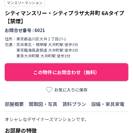
マンスリーマンション
シティマンスリー・シティプラザ大井町
6Aタイプ
【禁煙】
お問合せ番号 :
6021
住所：
東京都
品川区
大井
１丁目
27-1
交通：
京浜東北・根岸線
大井町駅
徒歩
3
分
東京臨海高速鉄道
大井町駅
徒歩
3
分
東急大井町線
大井町駅
徒歩
3
分
この物件にお問合わせ（無料）
お気に入りに保存
部屋概要
間取図・写真
賃料プラン
設備・家具家電
オシャレなデザイナーズマンションです。
お部屋の特徴