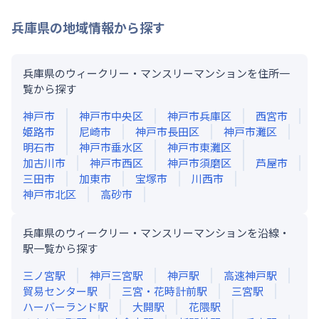
兵庫県
の地域情報から探す
兵庫県のウィークリー・マンスリーマンションを住所一
覧から探す
神戸市
神戸市中央区
神戸市兵庫区
西宮市
姫路市
尼崎市
神戸市長田区
神戸市灘区
明石市
神戸市垂水区
神戸市東灘区
加古川市
神戸市西区
神戸市須磨区
芦屋市
三田市
加東市
宝塚市
川西市
神戸市北区
高砂市
兵庫県のウィークリー・マンスリーマンションを沿線・
駅一覧から探す
三ノ宮
駅
神戸三宮
駅
神戸
駅
高速神戸
駅
貿易センター
駅
三宮・花時計前
駅
三宮
駅
ハーバーランド
駅
大開
駅
花隈
駅