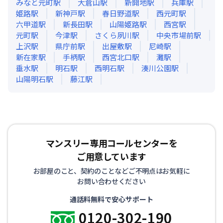
みなと元町
駅
大倉山
駅
新開地
駅
兵庫
駅
姫路
駅
新神戸
駅
春日野道
駅
西元町
駅
六甲道
駅
新長田
駅
山陽姫路
駅
西宮
駅
元町
駅
今津
駅
さくら夙川
駅
中央市場前
駅
上沢
駅
県庁前
駅
出屋敷
駅
尼崎
駅
新在家
駅
手柄
駅
西宮北口
駅
灘
駅
垂水
駅
明石
駅
西明石
駅
湊川公園
駅
山陽明石
駅
藤江
駅
マンスリー専用コールセンターを
ご用意しています
お部屋のこと、契約のことなどご不明点はお気軽に
お問い合わせください
通話料無料で安心サポート
0120-302-190