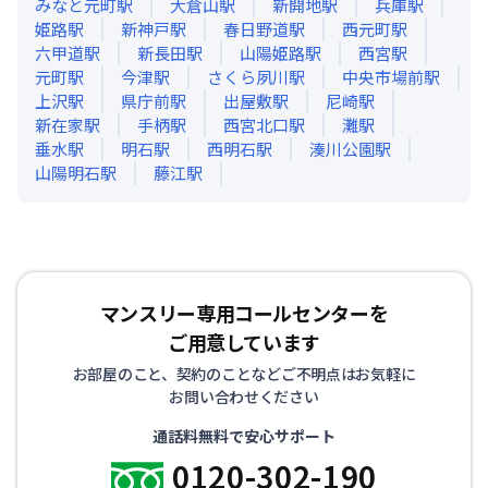
みなと元町
駅
大倉山
駅
新開地
駅
兵庫
駅
姫路
駅
新神戸
駅
春日野道
駅
西元町
駅
六甲道
駅
新長田
駅
山陽姫路
駅
西宮
駅
元町
駅
今津
駅
さくら夙川
駅
中央市場前
駅
上沢
駅
県庁前
駅
出屋敷
駅
尼崎
駅
新在家
駅
手柄
駅
西宮北口
駅
灘
駅
垂水
駅
明石
駅
西明石
駅
湊川公園
駅
山陽明石
駅
藤江
駅
マンスリー専用コールセンターを
ご用意しています
お部屋のこと、契約のことなどご不明点はお気軽に
お問い合わせください
通話料無料で安心サポート
0120-302-190