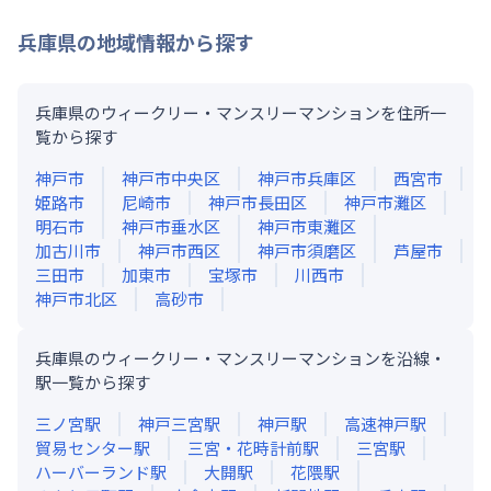
兵庫県
の地域情報から探す
兵庫県のウィークリー・マンスリーマンションを住所一
覧から探す
神戸市
神戸市中央区
神戸市兵庫区
西宮市
姫路市
尼崎市
神戸市長田区
神戸市灘区
明石市
神戸市垂水区
神戸市東灘区
加古川市
神戸市西区
神戸市須磨区
芦屋市
三田市
加東市
宝塚市
川西市
神戸市北区
高砂市
兵庫県のウィークリー・マンスリーマンションを沿線・
駅一覧から探す
三ノ宮
駅
神戸三宮
駅
神戸
駅
高速神戸
駅
貿易センター
駅
三宮・花時計前
駅
三宮
駅
ハーバーランド
駅
大開
駅
花隈
駅