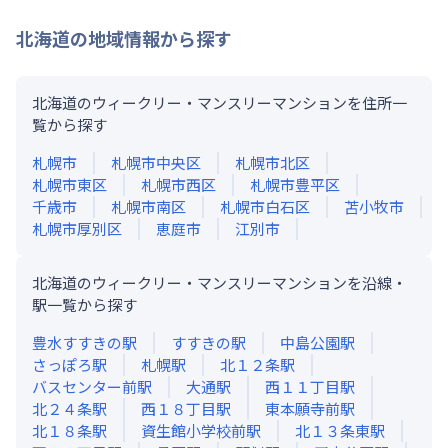
北海道
の地域情報から探す
北海道のウィークリー・マンスリーマンションを住所一
覧から探す
札幌市
札幌市中央区
札幌市北区
札幌市東区
札幌市西区
札幌市豊平区
千歳市
札幌市南区
札幌市白石区
苫小牧市
札幌市厚別区
恵庭市
江別市
北海道のウィークリー・マンスリーマンションを沿線・
駅一覧から探す
豊水すすきの
駅
すすきの
駅
中島公園
駅
さっぽろ
駅
札幌
駅
北１２条
駅
バスセンター前
駅
大通
駅
西１１丁目
駅
北２４条
駅
西１８丁目
駅
東本願寺前
駅
北１８条
駅
資生館小学校前
駅
北１３条東
駅