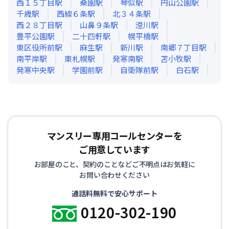
西１５丁目
駅
桑園
駅
琴似
駅
円山公園
駅
千歳
駅
西線６条
駅
北３４条
駅
西２８丁目
駅
山鼻９条
駅
澄川
駅
豊平公園
駅
二十四軒
駅
幌平橋
駅
東区役所前
駅
麻生
駅
新川
駅
南郷７丁目
駅
南平岸
駅
東札幌
駅
発寒南
駅
苫小牧
駅
発寒中央
駅
学園前
駅
自衛隊前
駅
白石
駅
マンスリー専用コールセンターを
ご用意しています
お部屋のこと、契約のことなどご不明点はお気軽に
お問い合わせください
通話料無料で安心サポート
0120-302-190