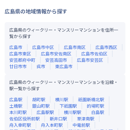
広島県
の地域情報から探す
広島県のウィークリー・マンスリーマンションを住所一
覧から探す
広島市
広島市中区
広島市南区
広島市西区
広島市東区
広島市安佐南区
広島市佐伯区
安芸郡府中町
安芸高田市
広島市安芸区
廿日市市
呉市
東広島市
広島県のウィークリー・マンスリーマンションを沿線・
駅一覧から探す
広島
駅
胡町
駅
横川
駅
祇園新橋北
駅
土橋
駅
銀山町
駅
下祇園
駅
的場町
駅
本川町
駅
広島駅
駅
横川駅
駅
白島
駅
佐伯区役所前
駅
新井口
駅
草津南
駅
舟入幸町
駅
舟入本町
駅
中電前
駅