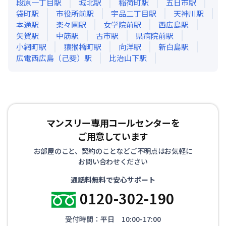
段原一丁目
駅
城北
駅
稲荷町
駅
五日市
駅
袋町
駅
市役所前
駅
宇品二丁目
駅
天神川
駅
本通
駅
楽々園
駅
女学院前
駅
西広島
駅
矢賀
駅
中筋
駅
古市
駅
県病院前
駅
小網町
駅
猿猴橋町
駅
向洋
駅
新白島
駅
広電西広島（己斐）
駅
比治山下
駅
マンスリー専用コールセンターを
ご用意しています
お部屋のこと、契約のことなどご不明点はお気軽に
お問い合わせください
通話料無料で安心サポート
0120-302-190
受付時間：平日 10:00-17:00