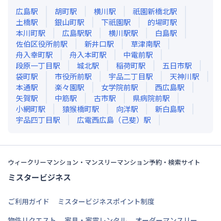
広島
駅
胡町
駅
横川
駅
祇園新橋北
駅
土橋
駅
銀山町
駅
下祇園
駅
的場町
駅
本川町
駅
広島駅
駅
横川駅
駅
白島
駅
佐伯区役所前
駅
新井口
駅
草津南
駅
舟入幸町
駅
舟入本町
駅
中電前
駅
段原一丁目
駅
城北
駅
稲荷町
駅
五日市
駅
袋町
駅
市役所前
駅
宇品二丁目
駅
天神川
駅
本通
駅
楽々園
駅
女学院前
駅
西広島
駅
矢賀
駅
中筋
駅
古市
駅
県病院前
駅
小網町
駅
猿猴橋町
駅
向洋
駅
新白島
駅
宇品四丁目
駅
広電西広島（己斐）
駅
ウィークリーマンション・マンスリーマンション予約・検索サイト
ミスタービジネス
ご利用ガイド
ミスタービジネスポイント制度
物件リクエスト
家具・家電レンタル
オーダーマンスリー