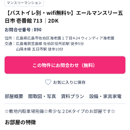
マンスリーマンション
【バストイレ別・wifi無料✨】エールマンスリー五
日市 壱番館
713
｜
2DK
お問合せ番号 :
890
住所：
広島県
広島市佐伯区
海老園
１丁目
4-24 ウィンディア海老園
交通：
広島電鉄宮島線
佐伯区役所前駅
徒歩
5
分
山陽本線
五日市駅
徒歩
10
分
この物件にお問合わせ（無料）
お気に入りに保存
部屋概要
間取図・写真
賃料プラン
設備・家具家電
☆敷地内駐車場完備☆希少な２DKタイプのお部屋です☆
お部屋の特徴