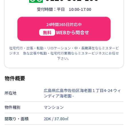
受付時間：平日 10:00-17:00
24時間365日対応中
WEBから問合せ
無料
社宅代行・出張・転勤・リロケーション・中・長期滞在ならミスタービ
ジネス 急な出張や転勤・社宅代行業務ならミスタービジネスにお任せ
下さい。
物件概要
広島県広島市佐伯区海老園１丁目4-24 ウィ
所在地
ンディア海老園
-
物件種別
マンション
間取り・面積
2DK
/
37.80
㎡