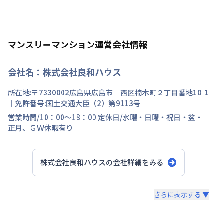
マンスリーマンション運営会社情報
会社名：
株式会社良和ハウス
所在地:〒
7330002
広島県
広島市 西区
楠木町
２丁目
番地
10-1
｜免許番号:
国土交通大臣（2）第9113号
営業時間/
10：00～18：00
定休日/
水曜・日曜・祝日・盆・
正月、ＧＷ休暇有り
株式会社良和ハウス
の会社詳細をみる
スタッフからのコメント
さらに表示する ▼