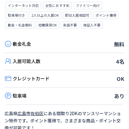
インターネット対応
女性におすすめ
ファミリー向け
駐車場付き
2人以上の入居OK
即日入居相談可
ポイント獲得
敷金・礼金無料
短期賃貸OK
来店不要
保証人不要
敷金礼金
無料
入居可能人数
4
名
クレジットカード
OK
駐車場
あり
広島県
広島市佐伯区
にある間取り
2DK
のマンスリーマンショ
ン物件です。ポイント獲得で、さまざまな商品・ポイント交
換が可能です！