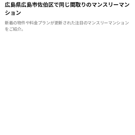
広島のマンスリーマンション“エールマンスリー広島”は、
広島県広島市佐伯区で同じ間取りのマンスリーマン
中国地方で管理物件戸数 NO.1の良和ハウスが運営展開す
ション
るマンスリーマンションです。 豊富な物件の中から厳選
新着の物件や料金プランが更新された注目のマンスリーマンション
したお部屋にお洒落な家具や質のよい家電を装備。 イン
をご紹介。
テリアやサービスにも拘った地元密着企業ならではの柔軟
な対応とおもてなしをご用意しています。 広島への出
張・研修、観光、新居へ引っ越しまでの仮住まいなど、
様々な利用が可能です。 エールマンスリー広島は今まで
のマンスリーマンションにない、ワンランク上の生活空間
をご提供します。 一時的に住むのはなく、短期間でも快
適に暮らせるお部屋造り。 それがエールマンスリー広島
です。