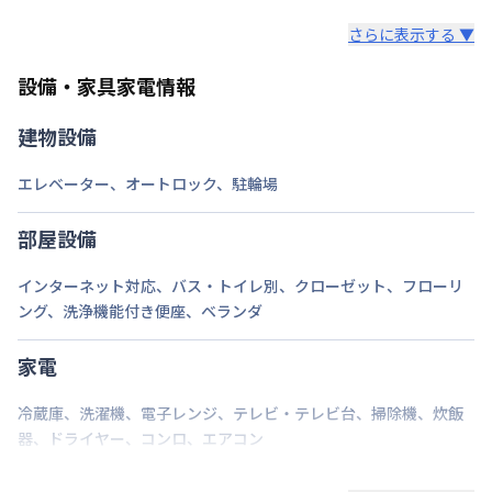
レンタル寝具3点セットは、希望された場合のみ業者
ロング（210日〜365日未満）：7,700円/回
さらに表示する ▼
様からご提供となります。
情報更新日
2026年7月23日
ミドル（90日〜210日未満）：3,300円/回
セット内容：敷布団・掛布団・枕 各カバー付き（通
ショート（30日〜90日未満）：2,200円/回
設備・家具家電情報
※敷地内駐車場をご利用希望の場合は駐車場料金550円/日が掛か
年用）8,800円（初回）
スーパーショート（7日〜30日未満）：1,100円/回
ります。空き状況、車種（大きさ）、駐車場所などを要確認くだ
さい。
建物設備
ご自身でご用意いただき持ち込みも可能です。
エレベーター
、
オートロック
、
駐輪場
部屋設備
インターネット対応
、
バス・トイレ別
、
クローゼット
、
フローリ
ング
、
洗浄機能付き便座
、
ベランダ
家電
冷蔵庫
、
洗濯機
、
電子レンジ
、
テレビ・テレビ台
、
掃除機
、
炊飯
器
、
ドライヤー
、
コンロ
、
エアコン