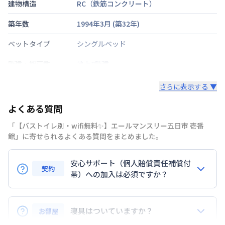
建物構造
RC（鉄筋コンクリート）
築年数
1994年3月
(築
32
年)
ベットタイプ
シングルベッド
階建・総戸数
地上8階建
鍵の種類
電子キー
さらに表示する ▼
部屋の向き
北
よくある質問
禁煙・喫煙
「【バストイレ別・wifi無料✨】エールマンスリー五日市 壱番
館」に寄せられるよくある質問をまとめました。
広島電鉄宮島線
佐伯区役所前駅
徒歩
5
分
交通
山陽本線
五日市駅
徒歩
10
分
安心サポート（個人賠償責任補償付
契約
定員
帯）への加入は必須ですか？
4
名
はい。安心サポートへの加入は必須となります。料金
あり(空き要確認)
駐車場
敷地内駐車場
プランでは清掃料欄に期間によって設定されている費
寝具はついていますか？
お部屋
用が含まれて表示されています。
次回更新日
情報更新日より14日以内