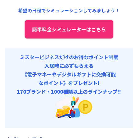
初期費用
清掃料他 :
18,000円/回 (税抜)
事務手数料 : 3,000円/回 (税抜)
希望の日程でシミュレーションしてみましょう！
その他費用 :
管理費
:
6,000円/月 (200円/日)
駐車場代
:
15,000円/月 (500円/日) (税抜)
簡単料金シミュレーターはこちら
初期費用
事務手数料 : 3,000円/回 (税抜)
ミスタービジネスだけのお得なポイント制度
入居時に必ずもらえる
《電子マネーやデジタルギフトに交換可能
なポイント》をプレゼント!
170ブランド・1000種類以上のラインナップ!!