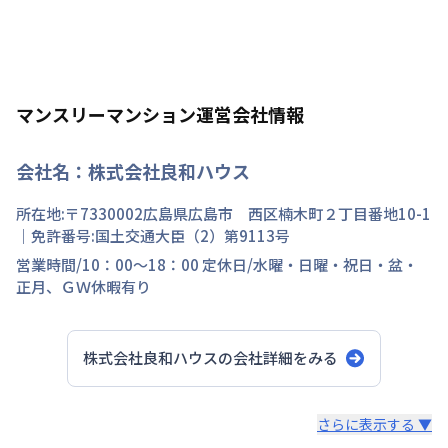
マンスリーマンション運営会社情報
会社名：
株式会社良和ハウス
所在地:〒
7330002
広島県
広島市 西区
楠木町
２丁目
番地
10-1
｜免許番号:
国土交通大臣（2）第9113号
営業時間/
10：00～18：00
定休日/
水曜・日曜・祝日・盆・
正月、ＧＷ休暇有り
株式会社良和ハウス
の会社詳細をみる
スタッフからのコメント
さらに表示する ▼