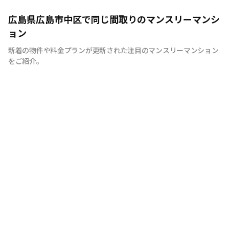
広島のマンスリーマンション“エールマンスリー広島”は、
広島県広島市中区で同じ間取りのマンスリーマンシ
中国地方で管理物件戸数 NO.1の良和ハウスが運営展開す
ョン
るマンスリーマンションです。 豊富な物件の中から厳選
新着の物件や料金プランが更新された注目のマンスリーマンション
したお部屋にお洒落な家具や質のよい家電を装備。 イン
をご紹介。
テリアやサービスにも拘った地元密着企業ならではの柔軟
な対応とおもてなしをご用意しています。 広島への出
張・研修、観光、新居へ引っ越しまでの仮住まいなど、
様々な利用が可能です。 エールマンスリー広島は今まで
のマンスリーマンションにない、ワンランク上の生活空間
をご提供します。 一時的に住むのはなく、短期間でも快
適に暮らせるお部屋造り。 それがエールマンスリー広島
です。