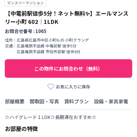
マンスリーマンション
【中電前駅徒歩5分！ネット無料✨】エールマンス
リー小町
602
｜
1LDK
お問合せ番号 :
1065
住所：
広島県
広島市中区
小町
6-35 小町グランデ
交通：
広島電鉄宇品線
中電前駅
徒歩
5
分
広島電鉄宇品線
市役所前駅
徒歩
8
分
この物件にお問合わせ（無料）
お気に入りに保存
部屋概要
間取図・写真
賃料プラン
設備・家具家電
☆ハイグレード１LDK☆長期滞在おすすめ☆
お部屋の特徴