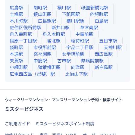
広島
駅
胡町
駅
横川
駅
祇園新橋北
駅
土橋
駅
銀山町
駅
下祇園
駅
的場町
駅
本川町
駅
広島駅
駅
横川駅
駅
白島
駅
佐伯区役所前
駅
新井口
駅
草津南
駅
舟入幸町
駅
舟入本町
駅
中電前
駅
段原一丁目
駅
城北
駅
稲荷町
駅
五日市
駅
袋町
駅
市役所前
駅
宇品二丁目
駅
天神川
駅
本通
駅
楽々園
駅
女学院前
駅
西広島
駅
矢賀
駅
中筋
駅
古市
駅
県病院前
駅
小網町
駅
猿猴橋町
駅
向洋
駅
新白島
駅
広電西広島（己斐）
駅
比治山下
駅
ウィークリーマンション・マンスリーマンション予約・検索サイト
ミスタービジネス
ご利用ガイド
ミスタービジネスポイント制度
物件リクエスト
家具・家電レンタル
オーダーマンスリー