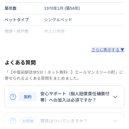
築年数
1970年1月
(築
56
年)
ベットタイプ
シングルベッド
階建・総戸数
地上11階建
鍵の種類
鍵
さらに表示する ▼
部屋の向き
南
よくある質問
禁煙・喫煙
「【中電前駅徒歩5分！ネット無料✨】エールマンスリー小町」に
広島電鉄宇品線
中電前駅
徒歩
5
分
寄せられるよくある質問をまとめました。
交通
広島電鉄宇品線
市役所前駅
徒歩
8
分
安心サポート（個人賠償責任補償付
定員
2
名
契約
帯）への加入は必須ですか？
駐車場
なし
はい。安心サポートへの加入は必須となります。料金
次回更新日
情報更新日より14日以内
プランでは清掃料欄に期間によって設定されている費
寝具はついていますか？
お部屋
用が含まれて表示されています。
情報更新日
2026年7月25日