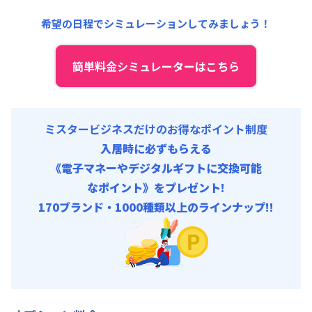
事務手数料 : 3,000円/回 (税抜)
清掃料他 :
12,000円/回 (税抜)
希望の日程でシミュレーションしてみましょう！
その他費用 :
管理費
:
6,000円/月 (200円/日)
初期費用
簡単料金シミュレーターはこちら
事務手数料 : 3,000円/回 (税抜)
ミスタービジネスだけのお得なポイント制度
入居時に必ずもらえる
《電子マネーやデジタルギフトに交換可能
なポイント》をプレゼント!
170ブランド・1000種類以上のラインナップ!!