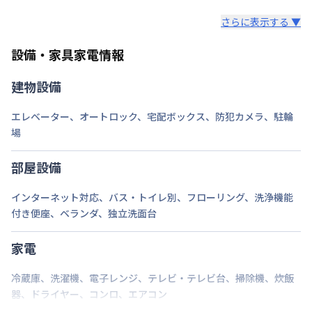
レンタル寝具3点セットは、希望された場合のみ業者
ロング（210日〜365日未満）：7,700円/回
さらに表示する ▼
様からご提供となります。
ミドル（90日〜210日未満）：3,300円/回
セット内容：敷布団・掛布団・枕 各カバー付き（通
ショート（30日〜90日未満）：2,200円/回
設備・家具家電情報
年用）8,800円（初回）
スーパーショート（7日〜30日未満）：1,100円/回
建物設備
ご自身でご用意いただき持ち込みも可能です。
エレベーター
、
オートロック
、
宅配ボックス
、
防犯カメラ
、
駐輪
場
部屋設備
インターネット対応
、
バス・トイレ別
、
フローリング
、
洗浄機能
付き便座
、
ベランダ
、
独立洗面台
家電
冷蔵庫
、
洗濯機
、
電子レンジ
、
テレビ・テレビ台
、
掃除機
、
炊飯
器
、
ドライヤー
、
コンロ
、
エアコン