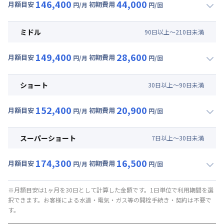
146,400
44,000
月額目安
初期費用
円/月
円/回
▼
ロング
利用時の料金詳細
月額賃料目安(30日利用)
ミドル
90
日
以上～
210
日
未満
賃料 :
114,000円/月 (3,800円/日)
149,400
28,600
光熱費他 :
24,000円/月 (800円/日) (税抜)
月額目安
初期費用
円/月
円/回
▼
ミドル
利用時の料金詳細
清掃料他 :
37,000円/回 (税抜)
月額賃料目安(30日利用)
その他費用 :
ショート
30
日
以上～
90
日
未満
管理費
:
6,000円/月 (200円/日)
賃料 :
117,000円/月 (3,900円/日)
初期費用
152,400
20,900
光熱費他 :
24,000円/月 (800円/日) (税抜)
月額目安
初期費用
円/月
円/回
事務手数料 : 3,000円/回 (税抜)
▼
ショート
利用時の料金詳細
清掃料他 :
23,000円/回 (税抜)
月額賃料目安(30日利用)
その他費用 :
スーパーショート
7
日
以上～
30
日
未満
管理費
:
6,000円/月 (200円/日)
賃料 :
120,000円/月 (4,000円/日)
初期費用
174,300
16,500
光熱費他 :
24,000円/月 (800円/日) (税抜)
月額目安
初期費用
円/月
円/回
事務手数料 : 3,000円/回 (税抜)
▼
スーパーショート
利用時の料金詳細
清掃料他 :
16,000円/回 (税抜)
月額賃料目安(30日利用)
その他費用 :
※月額目安は1ヶ月を30日として計算した金額です。1日単位で利用期間を選
択できます。お客様による水道・電気・ガス等の開栓手続き・契約は不要で
管理費
:
6,000円/月 (200円/日)
賃料 :
129,000円/月 (4,300円/日) (税抜)
す。
初期費用
光熱費他 :
24,000円/月 (800円/日) (税抜)