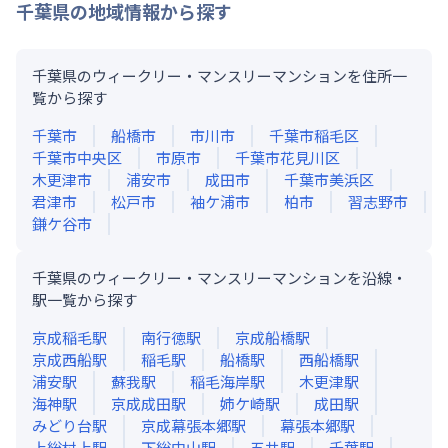
千葉県
の地域情報から探す
千葉県のウィークリー・マンスリーマンションを住所一
覧から探す
千葉市
船橋市
市川市
千葉市稲毛区
千葉市中央区
市原市
千葉市花見川区
木更津市
浦安市
成田市
千葉市美浜区
君津市
松戸市
袖ケ浦市
柏市
習志野市
鎌ケ谷市
千葉県のウィークリー・マンスリーマンションを沿線・
駅一覧から探す
京成稲毛
駅
南行徳
駅
京成船橋
駅
京成西船
駅
稲毛
駅
船橋
駅
西船橋
駅
浦安
駅
蘇我
駅
稲毛海岸
駅
木更津
駅
海神
駅
京成成田
駅
姉ケ崎
駅
成田
駅
みどり台
駅
京成幕張本郷
駅
幕張本郷
駅
上総村上
駅
下総中山
駅
五井
駅
千葉
駅