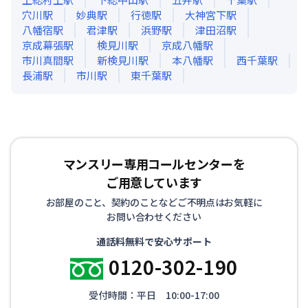
穴川
駅
妙典
駅
行徳
駅
大神宮下
駅
八幡宿
駅
君津
駅
浜野
駅
津田沼
駅
京成幕張
駅
検見川
駅
京成八幡
駅
市川真間
駅
新検見川
駅
本八幡
駅
西千葉
駅
長浦
駅
市川
駅
東千葉
駅
マンスリー専用コールセンターを
ご用意しています
お部屋のこと、契約のことなどご不明点はお気軽に
お問い合わせください
通話料無料で安心サポート
0120-302-190
受付時間：平日 10:00-17:00