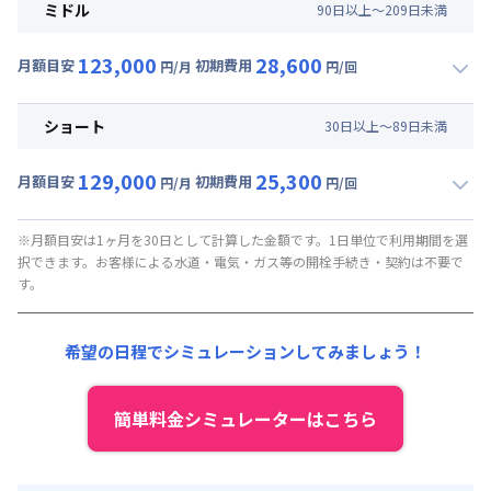
月額賃料目安(30日利用)
ミドル
90
日
以上～
209
日
未満
賃料 :
99,000円/月
123,000
28,600
光熱費他 :
18,000円/月
月額目安
初期費用
円/月
円/回
▼
ミドル
利用時の料金詳細
清掃料他 :
30,000円/回 (税抜)
月額賃料目安(30日利用)
ショート
30
日
以上～
89
日
未満
賃料 :
105,000円/月
129,000
25,300
光熱費他 :
18,000円/月
月額目安
初期費用
円/月
円/回
▼
ショート
利用時の料金詳細
清掃料他 :
26,000円/回 (税抜)
月額賃料目安(30日利用)
※月額目安は1ヶ月を30日として計算した金額です。1日単位で利用期間を選
択できます。お客様による水道・電気・ガス等の開栓手続き・契約は不要で
賃料 :
111,000円/月
す。
光熱費他 :
18,000円/月
清掃料他 :
23,000円/回 (税抜)
希望の日程でシミュレーションしてみましょう！
簡単料金シミュレーターはこちら