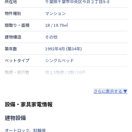
所在地
千葉県千葉市中央区今井２丁目9-8
物件種別
マンション
間取り・面積
1R
/
19.70
㎡
建物構造
その他
築年数
1992年4月
(築
34
年)
ベットタイプ
シングルベッド
階建・総戸数
地上3階建
/
2階
|
16戸
鍵の種類
鍵
さらに表示する ▼
部屋の向き
東
設備・家具家電情報
禁煙・喫煙
建物設備
交通
京葉線
蘇我駅
徒歩
2
分
オートロック
、
駐輪場
定員
1
名