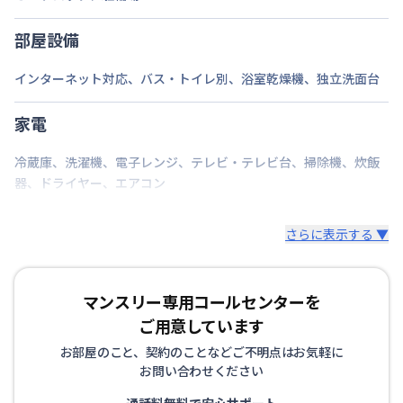
駐車場
なし
部屋設備
次回更新日
情報更新日より14日以内
インターネット対応
、
バス・トイレ別
、
浴室乾燥機
、
独立洗面台
情報更新日
2026年7月27日
家電
冷蔵庫
、
洗濯機
、
電子レンジ
、
テレビ・テレビ台
、
掃除機
、
炊飯
器
、
ドライヤー
、
エアコン
さらに表示する ▼
マンスリー専用コールセンターを
ご用意しています
お部屋のこと、契約のことなどご不明点はお気軽に
お問い合わせください
通話料無料で安心サポート