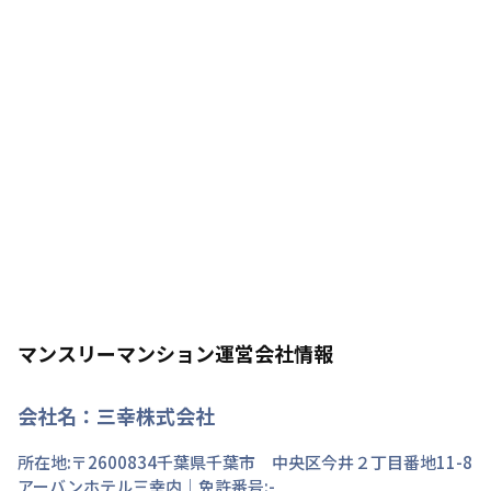
マンスリーマンション運営会社情報
会社名：
三幸株式会社
所在地:〒
2600834
千葉県
千葉市 中央区
今井
２丁目
番地
11-8
アーバンホテル三幸内
｜免許番号:
-