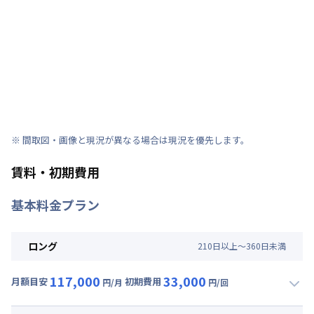
※ 間取図・画像と現況が異なる場合は現況を優先します。
賃料・初期費用
基本料金プラン
ロング
210
日
以上～
360
日
未満
117,000
33,000
月額目安
初期費用
円/月
円/回
▼
ロング
利用時の料金詳細