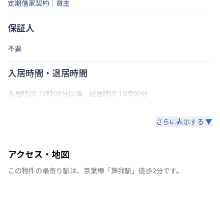
定期借家契約｜貸主
保証人
不要
入居時間・退居時間
入居時間: 10時00分以降、退居時間:18時00分
さらに表示する ▼
アクセス・地図
この物件の最寄り駅は
、
京葉線
「
蘇我駅
」
徒歩2分
です。