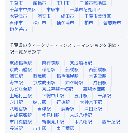
千葉市
船橋市
市川市
千葉市稲毛区
千葉市中央区
市原市
千葉市花見川区
木更津市
浦安市
成田市
千葉市美浜区
君津市
松戸市
袖ケ浦市
柏市
習志野市
鎌ケ谷市
千葉県のウィークリー・マンスリーマンションを沿線・
駅一覧から探す
京成稲毛
駅
南行徳
駅
京成船橋
駅
京成西船
駅
稲毛
駅
船橋
駅
西船橋
駅
浦安
駅
蘇我
駅
稲毛海岸
駅
木更津
駅
海神
駅
京成成田
駅
姉ケ崎
駅
成田
駅
みどり台
駅
京成幕張本郷
駅
幕張本郷
駅
上総村上
駅
下総中山
駅
五井
駅
千葉
駅
穴川
駅
妙典
駅
行徳
駅
大神宮下
駅
八幡宿
駅
君津
駅
浜野
駅
津田沼
駅
京成幕張
駅
検見川
駅
京成八幡
駅
市川真間
駅
新検見川
駅
本八幡
駅
西千葉
駅
長浦
駅
市川
駅
東千葉
駅