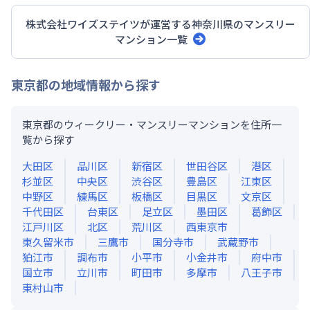
株式会社ワイズステイツ
が運営する
神奈川県
のマンスリー
マンション一覧
東京都
の地域情報から探す
東京都のウィークリー・マンスリーマンションを住所一
覧から探す
大田区
品川区
新宿区
世田谷区
港区
杉並区
中央区
渋谷区
豊島区
江東区
中野区
練馬区
板橋区
目黒区
文京区
千代田区
台東区
足立区
墨田区
葛飾区
江戸川区
北区
荒川区
西東京市
東久留米市
三鷹市
国分寺市
武蔵野市
狛江市
調布市
小平市
小金井市
府中市
国立市
立川市
町田市
多摩市
八王子市
東村山市