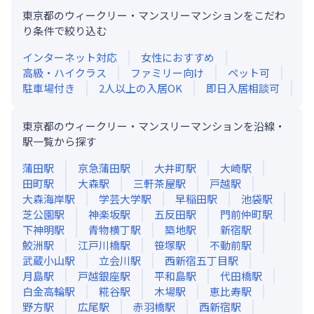
東京都のウィークリー・マンスリーマンションをこだわ
り条件で絞り込む
インターネット対応
女性におすすめ
高級・ハイクラス
ファミリー向け
ペット可
駐車場付き
2人以上の入居OK
即日入居相談可
東京都のウィークリー・マンスリーマンションを沿線・
駅一覧から探す
蒲田
駅
京急蒲田
駅
大井町
駅
大崎
駅
田町
駅
大森
駅
三軒茶屋
駅
戸越
駅
大森海岸
駅
学芸大学
駅
早稲田
駅
池袋
駅
芝公園
駅
神楽坂
駅
五反田
駅
門前仲町
駅
下神明
駅
青物横丁
駅
築地
駅
新宿
駅
鮫洲
駅
江戸川橋
駅
笹塚
駅
不動前
駅
武蔵小山
駅
立会川
駅
西新宿五丁目
駅
月島
駅
戸越銀座
駅
平和島
駅
代田橋
駅
白金高輪
駅
糀谷
駅
木場
駅
恵比寿
駅
野方
駅
広尾
駅
赤羽橋
駅
西新宿
駅