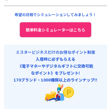
初期費用
光熱費他 :
24,000円/月 (800円/日) (税抜)
事務手数料 : 3,000円/回 (税抜)
清掃料他 :
12,000円/回 (税抜)
希望の日程でシミュレーションしてみましょう！
その他費用 :
管理費
:
6,000円/月 (200円/日)
初期費用
簡単料金シミュレーターはこちら
事務手数料 : 3,000円/回 (税抜)
ミスタービジネスだけのお得なポイント制度
入居時に必ずもらえる
《電子マネーやデジタルギフトに交換可能
なポイント》をプレゼント!
170ブランド・1000種類以上のラインナップ!!