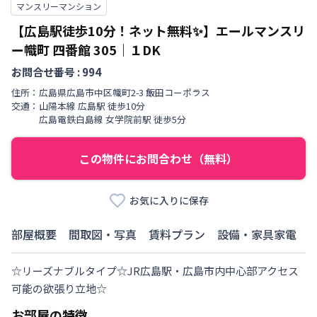
マンスリーマンション
【広島駅徒歩10分！ネット無料✨】エールマンスリ
ー幟町 四番館
305
｜
１DK
お問合せ番号 :
994
住所：
広島県
広島市中区
幟町
2-3 飯田コーポラス
交通：
山陽本線
広島駅
徒歩
10
分
広島電鉄白島線
女学院前駅
徒歩
5
分
この物件にお問合わせ（無料）
お気に入りに保存
部屋概要
間取図・写真
賃料プラン
設備・家具家電
☆リーズナブルタイプ☆JR広島駅・広島市内中心部アクセス
可能の欲張り立地☆
お部屋の特徴