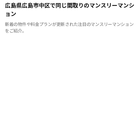
広島のマンスリーマンション“エールマンスリー広島”は、
広島県広島市中区で同じ間取りのマンスリーマンシ
中国地方で管理物件戸数 NO.1の良和ハウスが運営展開す
ョン
るマンスリーマンションです。 豊富な物件の中から厳選
新着の物件や料金プランが更新された注目のマンスリーマンション
したお部屋にお洒落な家具や質のよい家電を装備。 イン
をご紹介。
テリアやサービスにも拘った地元密着企業ならではの柔軟
な対応とおもてなしをご用意しています。 広島への出
張・研修、観光、新居へ引っ越しまでの仮住まいなど、
様々な利用が可能です。 エールマンスリー広島は今まで
のマンスリーマンションにない、ワンランク上の生活空間
をご提供します。 一時的に住むのはなく、短期間でも快
適に暮らせるお部屋造り。 それがエールマンスリー広島
です。