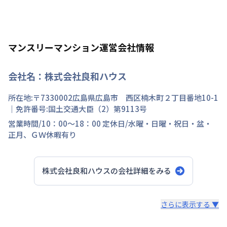
マンスリーマンション運営会社情報
会社名：
株式会社良和ハウス
所在地:〒
7330002
広島県
広島市 西区
楠木町
２丁目
番地
10-1
｜免許番号:
国土交通大臣（2）第9113号
営業時間/
10：00～18：00
定休日/
水曜・日曜・祝日・盆・
正月、ＧＷ休暇有り
株式会社良和ハウス
の会社詳細をみる
スタッフからのコメント
さらに表示する ▼