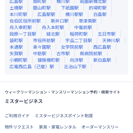
広島
駅
胡町
駅
横川
駅
祇園新橋北
駅
土橋
駅
銀山町
駅
下祇園
駅
的場町
駅
本川町
駅
広島駅
駅
横川駅
駅
白島
駅
佐伯区役所前
駅
新井口
駅
草津南
駅
舟入幸町
駅
舟入本町
駅
中電前
駅
段原一丁目
駅
城北
駅
稲荷町
駅
五日市
駅
袋町
駅
市役所前
駅
宇品二丁目
駅
天神川
駅
本通
駅
楽々園
駅
女学院前
駅
西広島
駅
矢賀
駅
中筋
駅
古市
駅
県病院前
駅
小網町
駅
猿猴橋町
駅
向洋
駅
新白島
駅
広電西広島（己斐）
駅
比治山下
駅
ウィークリーマンション・マンスリーマンション予約・検索サイト
ミスタービジネス
ご利用ガイド
ミスタービジネスポイント制度
物件リクエスト
家具・家電レンタル
オーダーマンスリー