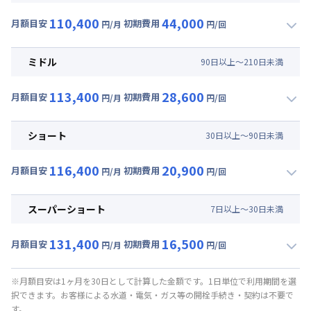
110,400
44,000
月額目安
初期費用
円/月
円/回
▼
ロング
利用時の料金詳細
月額賃料目安(30日利用)
ミドル
90
日
以上～
210
日
未満
賃料 :
78,000円/月 (2,600円/日)
113,400
28,600
光熱費他 :
24,000円/月 (800円/日) (税抜)
月額目安
初期費用
円/月
円/回
▼
ミドル
利用時の料金詳細
清掃料他 :
37,000円/回 (税抜)
月額賃料目安(30日利用)
その他費用 :
ショート
30
日
以上～
90
日
未満
管理費
:
6,000円/月 (200円/日)
賃料 :
81,000円/月 (2,700円/日)
初期費用
116,400
20,900
光熱費他 :
24,000円/月 (800円/日) (税抜)
月額目安
初期費用
円/月
円/回
事務手数料 : 3,000円/回 (税抜)
▼
ショート
利用時の料金詳細
清掃料他 :
23,000円/回 (税抜)
月額賃料目安(30日利用)
その他費用 :
スーパーショート
7
日
以上～
30
日
未満
管理費
:
6,000円/月 (200円/日)
賃料 :
84,000円/月 (2,800円/日)
初期費用
131,400
16,500
光熱費他 :
24,000円/月 (800円/日) (税抜)
月額目安
初期費用
円/月
円/回
事務手数料 : 3,000円/回 (税抜)
▼
スーパーショート
利用時の料金詳細
清掃料他 :
16,000円/回 (税抜)
月額賃料目安(30日利用)
その他費用 :
※月額目安は1ヶ月を30日として計算した金額です。1日単位で利用期間を選
択できます。お客様による水道・電気・ガス等の開栓手続き・契約は不要で
管理費
:
6,000円/月 (200円/日)
賃料 :
90,000円/月 (3,000円/日) (税抜)
す。