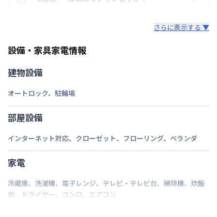
用が含まれて表示されています。
情報更新日
2026年7月27日
レンタル寝具3点セットは、希望された場合のみ業者
ロング（210日〜365日未満）：7,700円/回
さらに表示する ▼
様からご提供となります。
ミドル（90日〜210日未満）：3,300円/回
セット内容：敷布団・掛布団・枕 各カバー付き（通
ショート（30日〜90日未満）：2,200円/回
設備・家具家電情報
年用）8,800円（初回）
スーパーショート（7日〜30日未満）：1,100円/回
建物設備
ご自身でご用意いただき持ち込みも可能です。
オートロック
、
駐輪場
部屋設備
インターネット対応
、
クローゼット
、
フローリング
、
ベランダ
家電
冷蔵庫
、
洗濯機
、
電子レンジ
、
テレビ・テレビ台
、
掃除機
、
炊飯
器
、
ドライヤー
、
コンロ
、
エアコン