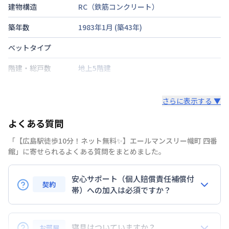
建物構造
RC（鉄筋コンクリート）
築年数
1983年1月
(築
43
年)
ベットタイプ
階建・総戸数
地上5階建
鍵の種類
鍵
さらに表示する ▼
部屋の向き
南
よくある質問
禁煙・喫煙
「【広島駅徒歩10分！ネット無料✨】エールマンスリー幟町 四番
山陽本線
広島駅
徒歩
10
分
館」に寄せられるよくある質問をまとめました。
交通
広島電鉄白島線
女学院前駅
徒歩
5
分
安心サポート（個人賠償責任補償付
定員
2
名
契約
帯）への加入は必須ですか？
駐車場
なし
はい。安心サポートへの加入は必須となります。料金
次回更新日
情報更新日より14日以内
プランでは清掃料欄に期間によって設定されている費
寝具はついていますか？
お部屋