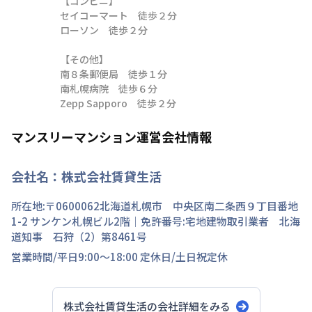
【コンビニ】

セイコーマート　徒歩２分

ローソン　徒歩２分

【その他】

南８条郵便局　徒歩１分

南札幌病院　徒歩６分

Zepp Sapporo　徒歩２分
マンスリーマンション運営会社情報
会社名：
株式会社賃貸生活
所在地:〒
0600062
北海道
札幌市 中央区
南二条西
９丁目
番地
1-2 サンケン札幌ビル2階
｜免許番号:
宅地建物取引業者 北海
道知事 石狩（2）第8461号
営業時間/
平日9:00～18:00
定休日/
土日祝定休
株式会社賃貸生活
の会社詳細をみる