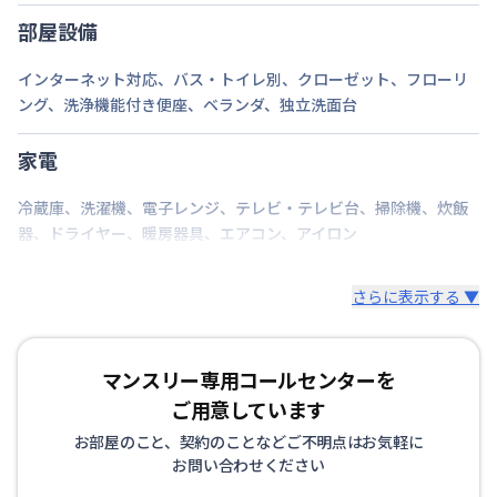
部屋設備
インターネット対応
、
バス・トイレ別
、
クローゼット
、
フローリ
ング
、
洗浄機能付き便座
、
ベランダ
、
独立洗面台
家電
冷蔵庫
、
洗濯機
、
電子レンジ
、
テレビ・テレビ台
、
掃除機
、
炊飯
器
、
ドライヤー
、
暖房器具
、
エアコン
、
アイロン
さらに表示する ▼
マンスリー専用コールセンターを
ご用意しています
お部屋のこと、契約のことなどご不明点はお気軽に
お問い合わせください