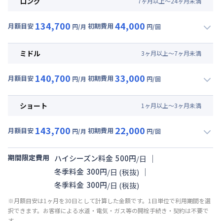
ロング
7
ヶ
月
以上～
24
ヶ
月
未満
134,700
44,000
月額目安
初期費用
円/月
円/回
▼
ロング
利用時の料金詳細
月額賃料目安(30日利用)
ミドル
3
ヶ
月
以上～
7
ヶ
月
未満
賃料 :
105,000円/月 (3,500円/日)
140,700
33,000
光熱費他 :
27,000円/月 (900円/日) (税抜)
月額目安
初期費用
円/月
円/回
▼
ミドル
利用時の料金詳細
清掃料他 :
40,000円/回 (税抜)
月額賃料目安(30日利用)
ショート
1
ヶ
月
以上～
3
ヶ
月
未満
賃料 :
111,000円/月 (3,700円/日)
143,700
22,000
光熱費他 :
27,000円/月 (900円/日) (税抜)
月額目安
初期費用
円/月
円/回
▼
ショート
利用時の料金詳細
清掃料他 :
30,000円/回 (税抜)
月額賃料目安(30日利用)
期間限定費用
｜
ハイシーズン料金
500
円
/
日
賃料 :
114,000円/月 (3,800円/日)
｜
冬季料金
300
円
/
日
(税抜)
光熱費他 :
27,000円/月 (900円/日) (税抜)
冬季料金
300
円
/
日
(税抜)
清掃料他 :
20,000円/回 (税抜)
※月額目安は1ヶ月を30日として計算した金額です。1日単位で利用期間を選
択できます。お客様による水道・電気・ガス等の開栓手続き・契約は不要で
す。