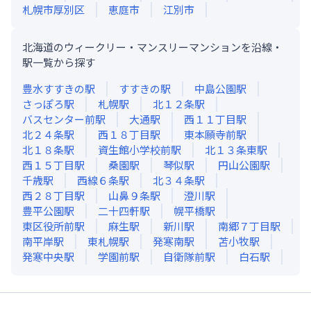
札幌市厚別区
恵庭市
江別市
北海道のウィークリー・マンスリーマンションを沿線・
駅一覧から探す
豊水すすきの
駅
すすきの
駅
中島公園
駅
さっぽろ
駅
札幌
駅
北１２条
駅
バスセンター前
駅
大通
駅
西１１丁目
駅
北２４条
駅
西１８丁目
駅
東本願寺前
駅
北１８条
駅
資生館小学校前
駅
北１３条東
駅
西１５丁目
駅
桑園
駅
琴似
駅
円山公園
駅
千歳
駅
西線６条
駅
北３４条
駅
西２８丁目
駅
山鼻９条
駅
澄川
駅
豊平公園
駅
二十四軒
駅
幌平橋
駅
東区役所前
駅
麻生
駅
新川
駅
南郷７丁目
駅
南平岸
駅
東札幌
駅
発寒南
駅
苫小牧
駅
発寒中央
駅
学園前
駅
自衛隊前
駅
白石
駅