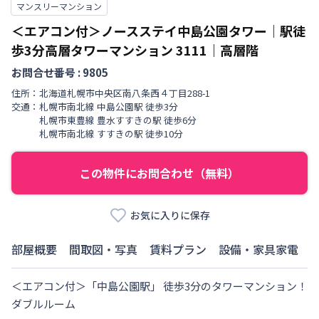
マンスリーマンション
＜エアコン付＞ノースステイ中島公園タワー｜駅徒
歩3分高層タワーマンション
3111
｜
高層階
お問合せ番号 :
9805
住所：
北海道
札幌市中央区
南八条西
４丁目
288-1
交通：
札幌市南北線
中島公園駅
徒歩
3
分
札幌市東豊線
豊水すすきの駅
徒歩
6
分
札幌市南北線
すすきの駅
徒歩
10
分
この物件にお問合わせ（無料）
お気に入りに保存
部屋概要
間取図・写真
賃料プラン
設備・家具家電
＜エアコン付＞「中島公園駅」 徒歩3分のタワーマンション！
ダブルルーム