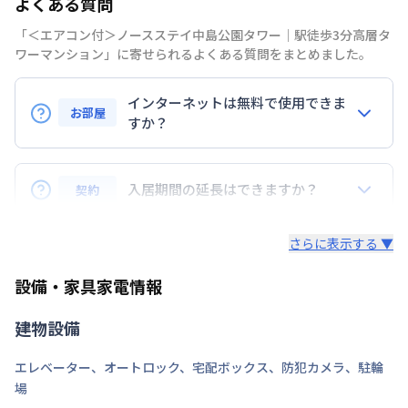
よくある質問
禁煙・喫煙
喫煙可
「＜エアコン付＞ノースステイ中島公園タワー｜駅徒歩3分高層タ
ワーマンション」に寄せられるよくある質問をまとめました。
札幌市南北線
中島公園駅
徒歩
3
分
交通
札幌市東豊線
豊水すすきの駅
徒歩
6
分
インターネットは無料で使用できま
札幌市南北線
すすきの駅
徒歩
10
分
お部屋
すか？
定員
4
名
はい、当社が管理するマンスリーマンションでは、全
駐車場
あり(空き要確認)
物件でインターネット（Wi-Fi）を無料でご利用いた
入居期間の延長はできますか？
契約
だけます。ご入居後、すぐに接続できる環境が整って
次回更新日
情報更新日より14日以内
いるため、面倒な手続きや工事の必要は一切ありませ
原則として、退去日の1ヶ月前までにご連絡いただけ
さらに表示する ▼
ん。テレワークや動画視聴、オンライン授業など、幅
れば、空室状況に応じてご延長の再契約が可能です。
情報更新日
2026年7月27日
広い用途に対応しており、快適なインターネット環境
延長をご希望の場合は、お早めにご相談ください。
設備・家具家電情報
をご提供しています。
建物設備
エレベーター
、
オートロック
、
宅配ボックス
、
防犯カメラ
、
駐輪
場