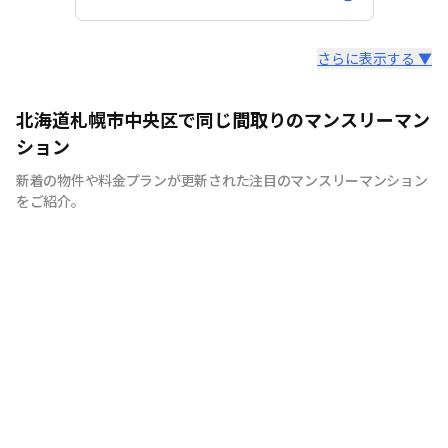
スタッフからのコメント
さらに表示する ▼
札幌市内の人気エリアにお部屋が多数あります。当社のマ
北海道札幌市中央区で同じ間取りのマンスリーマン
ンションは、全物件インターネット・Wi-Fi無料の使い放
ション
題です。HPにて室内の模様を動画撮影し公開。お気軽に
新着の物件や料金プランが更新された注目のマンスリーマンション
お問合せください。
をご紹介。