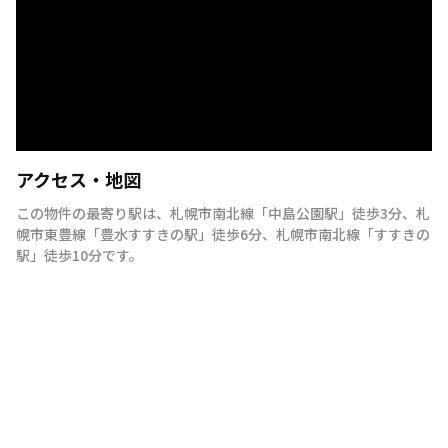
アクセス・地図
この物件の最寄り駅は
、
札幌市南北線
「
中島公園駅
」
徒歩3分
、
札
幌市東豊線
「
豊水すすきの駅
」
徒歩6分
、
札幌市南北線
「
すすきの
駅
」
徒歩10分
です。