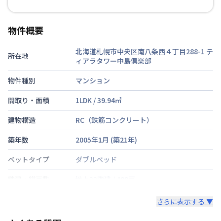
物件概要
北海道札幌市中央区南八条西４丁目288-1
テ
所在地
ィアラタワー中島倶楽部
物件種別
マンション
間取り・面積
1LDK
/
39.94
㎡
建物構造
RC（鉄筋コンクリート）
築年数
2005年1月
(築
21
年)
ベットタイプ
ダブルベッド
階建・総戸数
地上33階建
/
400戸
鍵の種類
カードキー
さらに表示する ▼
部屋の向き
北